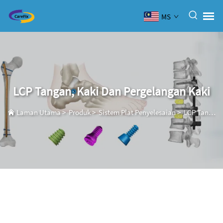
MS
LCP Tangan, Kaki Dan Pergelangan Kaki
Laman Utama
>
Produk
>
Sistem Plat Penyelesaian
>
LCP Tangan, Kaki Dan Pergelangan Kaki