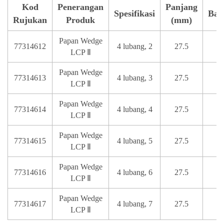
Kod
Penerangan
Panjang
Spesifikasi
Bah
Rujukan
Produk
(mm)
Papan Wedge
77314612
4 lubang, 2
27.5
T
LCP Ⅱ
Papan Wedge
77314613
4 lubang, 3
27.5
T
LCP Ⅱ
Papan Wedge
77314614
4 lubang, 4
27.5
T
LCP Ⅱ
Papan Wedge
77314615
4 lubang, 5
27.5
T
LCP Ⅱ
Papan Wedge
77314616
4 lubang, 6
27.5
T
LCP Ⅱ
Papan Wedge
77314617
4 lubang, 7
27.5
T
LCP Ⅱ