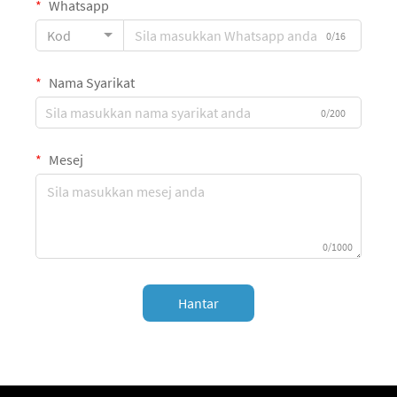
Whatsapp
Kod
0/16
Nama Syarikat
0/200
Mesej
0/1000
Hantar