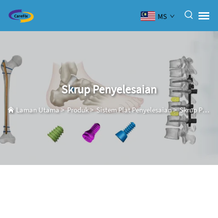
MS
Skrup Penyelesaian
Laman Utama
>
Produk
>
Sistem Plat Penyelesaian
>
Skrup Penyelesaian