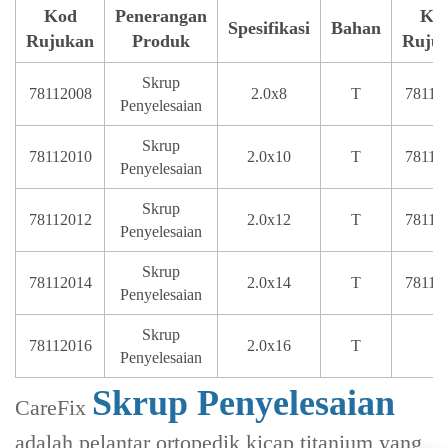
Kod
Penerangan
Ko
Spesifikasi
Bahan
Rujukan
Produk
Ruju
Skrup
78112008
2.0x8
T
78112
Penyelesaian
Skrup
78112010
2.0x10
T
78112
Penyelesaian
Skrup
78112012
2.0x12
T
78112
Penyelesaian
Skrup
78112014
2.0x14
T
78112
Penyelesaian
Skrup
78112016
2.0x16
T
Penyelesaian
Skrup Penyelesaian
CareFix
adalah pelantar ortopedik kicap titanium yang