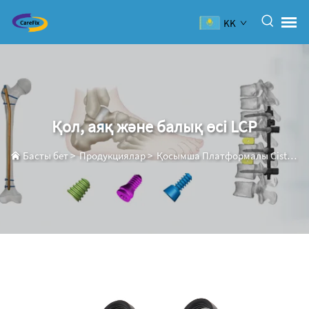
KK
Қол, аяқ және балық өсі LCP
Басты бет
>
Продукциялар
>
Қосымша Платформалы Сistemа