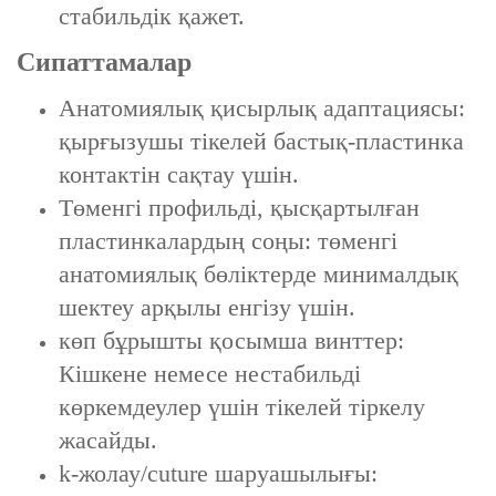
стабильдік қажет.
Сипаттамалар
‌Анатомиялық қисырлық адаптациясы‌:
қырғызушы тікелей бастық-пластинка
контактін сақтау үшін.
‌Төменгі профильді, қысқартылған
пластинкалардың соңы‌: төменгі
анатомиялық бөліктерде минималдық
шектеу арқылы енгізу үшін.
көп бұрышты қосымша винттер:
Кішкене немесе нестабильді
көркемдеулер үшін тікелей тіркелу
жасайды.
k-жолау/сuture шаруашылығы: