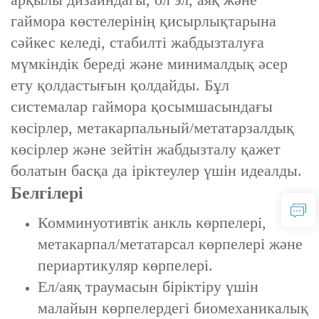
гаймора көстелерінің қисырлықтарына
сәйкес келеді, стабилті жабдызталуға
мүмкіндік береді және минималдық әсер
ету қолдастығын қолдайды. Бұл
системалар гаймора қосымшасындағы
көсірлер, метакарпальный/метатарзалдық
көсірлер және зейтін жабдызталу қажет
болатын басқа да іріктеулер үшін идеалды.
Белгілері
‌Комминуотивтік анкль көрпелері‌,
‌метакарпал/метатарсал көрпелері‌ және
‌периартикуляр көрпелері‌.
‌Ел/аяқ траумасын біріктіру‌ үшін
малайын көрпелердегі биомеханикалық