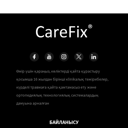
Өмір үшін қараңыз, көліктерді қайта құрастыру
қосымша 16 жылдан бірінші кlinikалық тәжірибелер,
күрделі травмаға қайта қамтамасыз ету және
ортопедиялық технологиялық системалардың
дамуына арналған
БАЙЛАНЫСУ