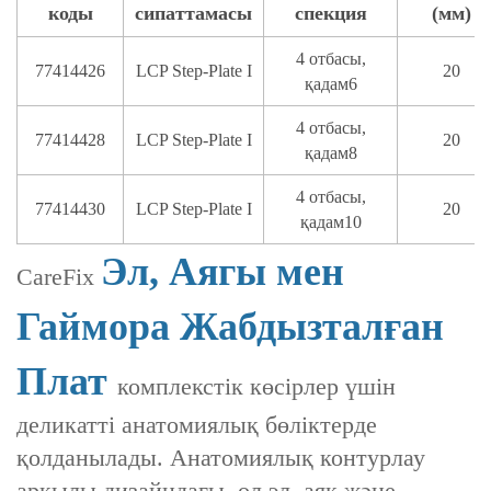
коды
сипаттамасы
спекция
(мм)
4 отбасы,
77414426
LCP Step-Plate I
20
қадам6
4 отбасы,
77414428
LCP Step-Plate I
20
қадам8
4 отбасы,
77414430
LCP Step-Plate I
20
қадам10
Эл, Аягы мен
CareFix
Гаймора Жабдызталған
Плат
комплекстік көсірлер үшін
деликатті анатомиялық бөліктерде
қолданылады. Анатомиялық контурлау
арқылы дизайндагы, ол эл, аяқ және