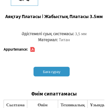
Аяқтау Платасы Ⅰ Жабыстық Платасы 3.5мм
Әдістемелі суық системасы:
3,5 мм
Материал:
Титан
Appurtenance:
Баға сұрау
Өнім сипаттамасы
Сылтама
Өнім
Техникалық
Ұзынды