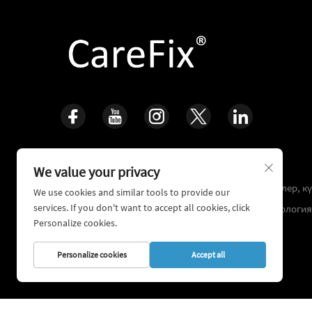
Өмір үшін қараңыз, көліктерді қайта құрастыру
We value your privacy
қосымша 16 жылдан бірінші кlinikалық тәжірибелер, к
We use cookies and similar tools to provide our
services. If you don't want to accept all cookies, click
қайта қамтамасыз ету және ортопедиялық технологи
Personalize cookies.
системалардың дамуына арналған
Personalize cookies
Accept all