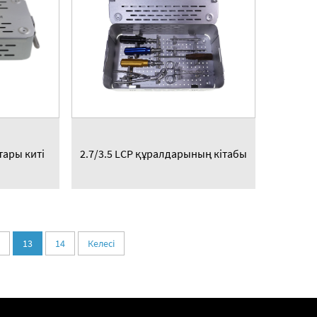
тары киті
2.7/3.5 LCP құралдарының кітабы
13
14
Келесі