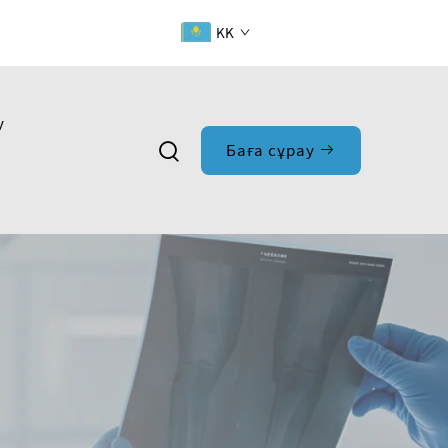
KK
у
Баға сұрау