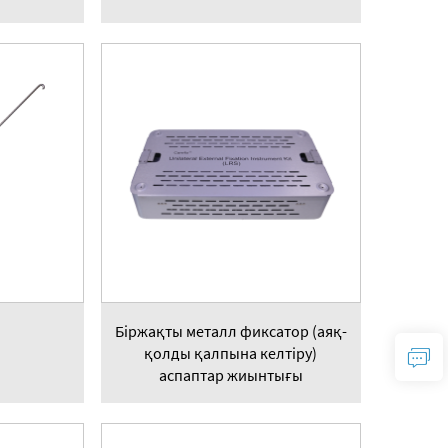
Біржақты металл фиксатор (аяқ-
қолды қалпына келтіру)
аспаптар жиынтығы