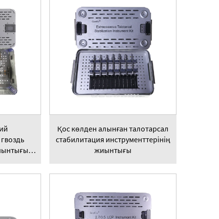
ий
Қос көлден алынған талотарсал
гвоздь
стабилитация инструменттерінің
иынтығы
жиынтығы