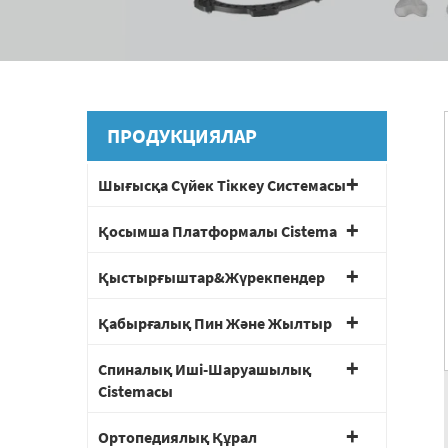
ПРОДУКЦИЯЛАР
Шығысқа Сүйек Тіккеу Системасы
Қосымша Платформалы Сistemа
Қыстырғыштар&Жүрекпендер
Қабырғалық Пин Және Жылтыр
Спиналық Иші-Шаруашылық
Сistemасы
Ортопедиялық Құрал