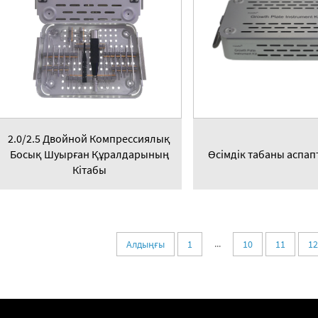
2.0/2.5 Двойной Компрессиялық
Босық Шуырған Құралдарының
Өсімдік табаны аспап
Кітабы
...
Алдыңғы
1
10
11
12