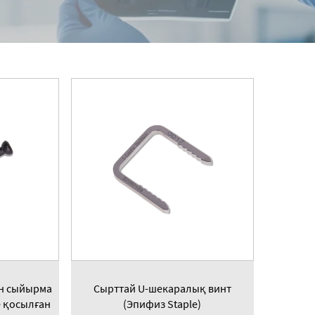
н сыйырма
Сырттай U-шекаралық винт
е қосылған
(Эпифиз Staple)