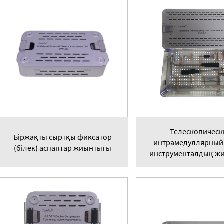
Телескопическ
Біржақты сыртқы фиксатор
интрамедуллярный 
(білек) аспаптар жиынтығы
инструменталдық ж
Ø3.6-6.5