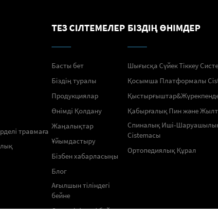
ТЕЗ СІЛТЕМЕЛЕР
БІЗДІҢ ӨНІМДЕР
Басты бет
Шығысқа Сүйек Тіккеу Сист
Біздің туралы
Қосымша Платформалы Сis
Продукциялар
Қыстырғыштар&Жүрекпенд
Өнімді Қолдану
Қабырғалық Пин және Жыл
Спиналық Иші-Шаруашылы
Жаңалықтар
үрделі травмаға
Сistemасы
Ұйымдастыру
ялық
Ортопедиялық Құрал
Бізбен хабарласыңы
Блог
Ағылшын тіліндегі
бейне
Орыс тіліндегі бейне