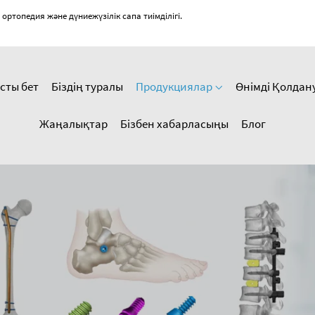
топедия және дүниежүзілік сапа тиімділігі.
сты бет
Біздің туралы
Продукциялар
Өнімді Қолдан
Жаңалықтар
Бізбен хабарласыңы
Блог