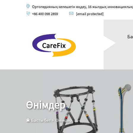
Ортопедияның келешегін өңдеу, 16 жылдық инновациялық ор
+86 400 098 2859
[email protected]
Ба
Өнімдер
Басты бет
>
Өнімдер