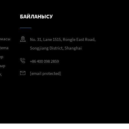
БАЙЛАНЫСУ
емасы
No. 31, Lane 1515, Rongle East Road,
temа
Songjiang District, Shanghai
ер
+86 400 098 2859
тыр
[email protected]
қ