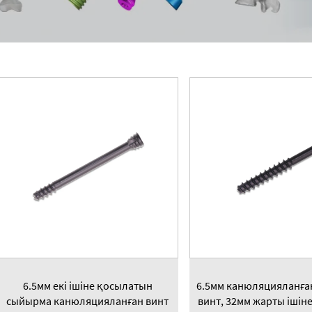
6.5мм екі ішіне қосылатын
6.5мм канюляцияланға
сыйырма канюляцияланған винт
винт, 32мм жарты ішін