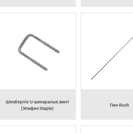
Шеңберлік U-шекаралық винт
Пин Rush
(Эпифиз Staple)