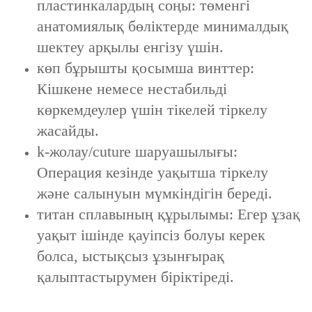
пластинкалардың соңы‌: төменгі
анатомиялық бөліктерде минималдық
шектеу арқылы енгізу үшін.
көп бұрышты қосымша винттер:
Кішкене немесе нестабильді
көркемдеулер үшін тікелей тіркелу
жасайды.
k-жолау/сuture шаруашылығы:
Операция кезінде уақытша тіркелу
және салынуын мүмкіндігін береді.
титан сплавының құрылымы: Егер ұзақ
уақыт ішінде қауіпсіз болуы керек
болса, ыстықсыз ұзынғырақ
қалыптастырумен біріктіреді.