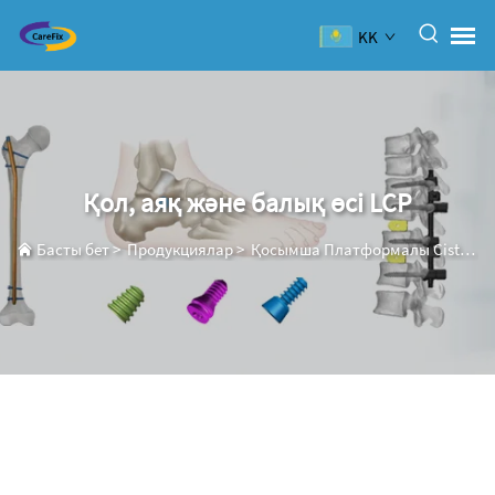
KK
Қол, аяқ және балық өсі LCP
Басты бет
>
Продукциялар
>
Қосымша Платформалы Сistemа