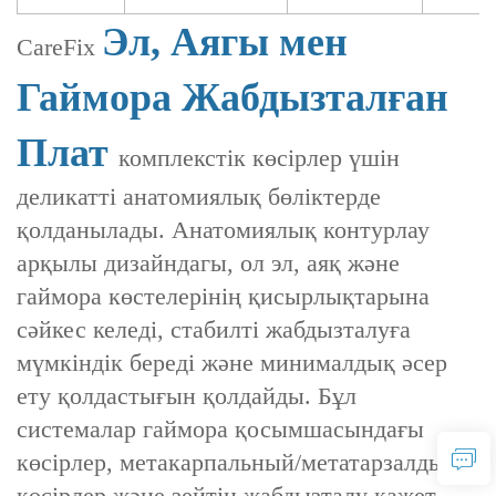
Эл, Аягы мен
CareFix
Гаймора Жабдызталған
Плат
комплекстік көсірлер үшін
деликатті анатомиялық бөліктерде
қолданылады. Анатомиялық контурлау
арқылы дизайндагы, ол эл, аяқ және
гаймора көстелерінің қисырлықтарына
сәйкес келеді, стабилті жабдызталуға
мүмкіндік береді және минималдық әсер
ету қолдастығын қолдайды. Бұл
системалар гаймора қосымшасындағы
көсірлер, метакарпальный/метатарзалдық
көсірлер және зейтін жабдызталу қажет