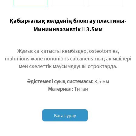
Қабырғалық көлденің блоктау пластины-
Миниинвазивтік Ⅱ 3.5мм
Жұмысқа қатысты көмбіздер, osteotomies,
malunions және nonunions calcaneus-ның әкімшілері
мен скелеттік маусымдаушы отроктарда.
Әдістемелі суық системасы:
3,5 мм
Материал:
Титан
Баға сұрау