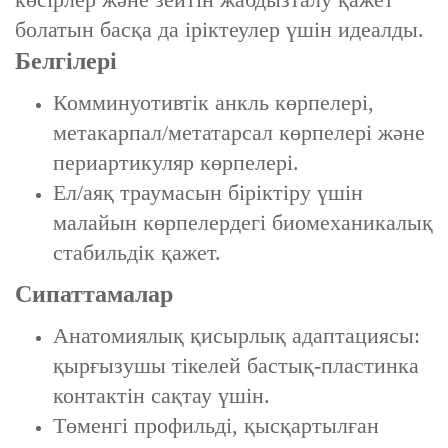
болатын басқа да іріктеулер үшін идеалды.
Белгілері
‌Комминуотивтік анкль көрпелері‌,
‌метакарпал/метатарсал көрпелері‌ және
‌периартикуляр көрпелері‌.
‌Ел/аяқ траумасын біріктіру‌ үшін
малайын көрпелердегі биомеханикалық
стабильдік қажет.
Сипаттамалар
‌Анатомиялық қисырлық адаптациясы‌:
қырғызушы тікелей бастық-пластинка
контактін сақтау үшін.
‌Төменгі профильді, қысқартылған