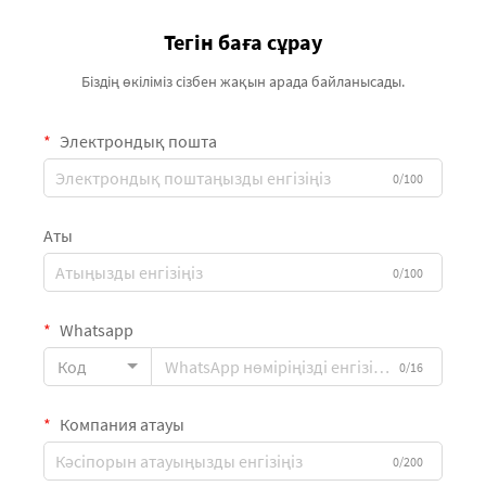
Тегін баға сұрау
Біздің өкіліміз сізбен жақын арада байланысады.
Электрондық пошта
0/100
Аты
0/100
Whatsapp
Код
0/16
Компания атауы
0/200