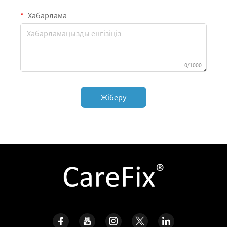
Хабарлама
0/1000
Жіберу