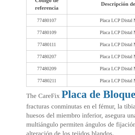
Código de
Descripción de
referencia
77480107
Placa LCP Distal M
77480109
Placa LCP Distal M
77480111
Placa LCP Distal M
77480207
Placa LCP Distal M
77480209
Placa LCP Distal M
77480211
Placa LCP Distal M
Placa de Bloqu
The CareFix
fracturas conminutas en el fémur, la tibi
huesos del miembro inferior, asegura una
multiángulo permiten ángulos de fijació
alteración de los tejidos blandos.