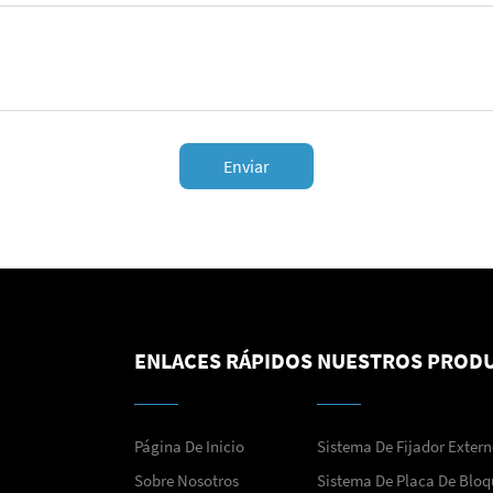
Enviar
ENLACES RÁPIDOS
NUESTROS PROD
Página De Inicio
Sistema De Fijador Exter
Sobre Nosotros
Sistema De Placa De Blo