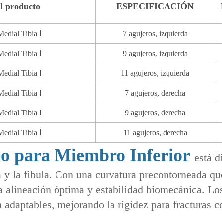
l producto
ESPECIFICACIÓN
edial Tibia Ⅰ
7 agujeros, izquierda
edial Tibia Ⅰ
9 agujeros, izquierda
edial Tibia Ⅰ
11 agujeros, izquierda
edial Tibia Ⅰ
7 agujeros, derecha
edial Tibia Ⅰ
9 agujeros, derecha
edial Tibia Ⅰ
11 agujeros, derecha
eo para Miembro Inferior
está d
a y la fibula. Con una curvatura precontorneada que
 alineación óptima y estabilidad biomecánica. Los 
n adaptables, mejorando la rigidez para fracturas 