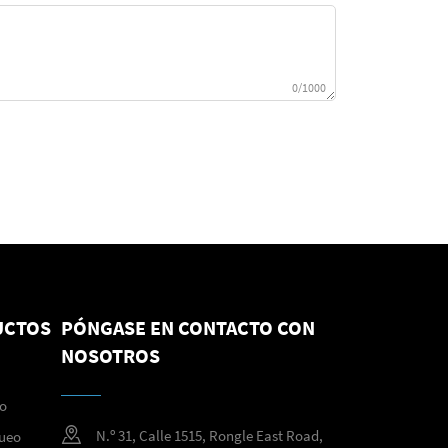
0/1000
UCTOS
PÓNGASE EN CONTACTO CON
NOSOTROS
no
N.º 31, Calle 1515, Rongle East Road,
queo