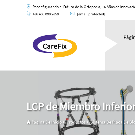
Reconfigurando el Futuro de la Ortopedia, 16 Años de Innovaci
+86 400 098 2859
[email protected]
Págin
LCP de Miembro Inferio
Página De Inicio
>
Productos
>
Sistema De Placa De Bl