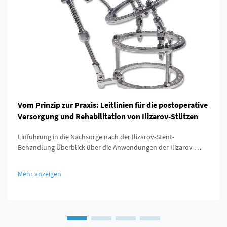
Vom Prinzip zur Praxis: Leitlinien für die postoperative
Versorgung und Rehabilitation von Ilizarov-Stützen
Einführung in die Nachsorge nach der Ilizarov-Stent-
Behandlung Überblick über die Anwendungen der Ilizarov-
Technik Die Ilizarov-Methode hat das Spiel für Orthopäden
verändert, da sie Möglichkeiten bot, Knochen zu verlängern,
Mehr anzeigen
gebrochene Bereiche zu stabilisieren und Deformitäten zu
beheben, die bisher nicht behandelbar waren.