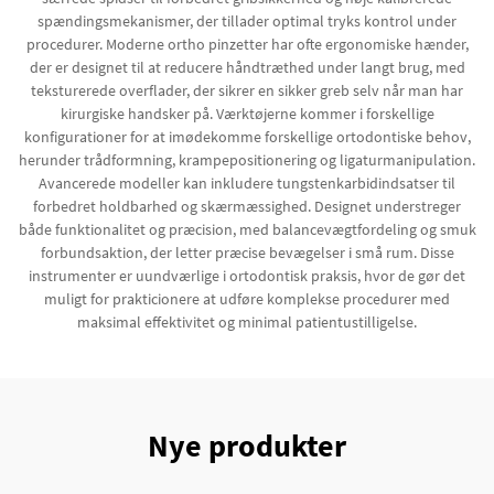
spændingsmekanismer, der tillader optimal tryks kontrol under
procedurer. Moderne ortho pinzetter har ofte ergonomiske hænder,
der er designet til at reducere håndtræthed under langt brug, med
teksturerede overflader, der sikrer en sikker greb selv når man har
kirurgiske handsker på. Værktøjerne kommer i forskellige
konfigurationer for at imødekomme forskellige ortodontiske behov,
herunder trådformning, krampepositionering og ligaturmanipulation.
Avancerede modeller kan inkludere tungstenkarbidindsatser til
forbedret holdbarhed og skærmæssighed. Designet understreger
både funktionalitet og præcision, med balancevægtfordeling og smuk
forbundsaktion, der letter præcise bevægelser i små rum. Disse
instrumenter er uundværlige i ortodontisk praksis, hvor de gør det
muligt for prakticionere at udføre komplekse procedurer med
maksimal effektivitet og minimal patientustilligelse.
Nye produkter