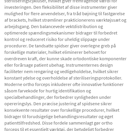
steriliseringscykluser, hvilket giver fremragende værdi for
investeringen. Den fleksibilitet af disse instrumenter giver
mulighed for flere anvendelser, fra tråd bøjning til fastgørelse
af brackets, hvilket strømliner prakticionerens værktøjssæt og
arbejdsgang. Den balancevede vektdistribution og
optimerede spændingsmekanismer bidrager til forbedret
kontrol og reduceret risiko for uheldig slippage under
procedurer. De tandsatte spidser giver overlegne greb på
forskellige materialer, hvilket eliminerer behovet for
overdreven kraft, der kunne skade ortodontiske komponenter
eller forårsage patient ubehag. Instrumenternes design
faciliteter nem rengøring og vedligeholdelse, hvilket sikrer
konstant ydelse og overholdelse af steriliseringsprotokoller.
Moderne ortho forceps inkluderer ofte innovative funktioner
såsom farvekode for hurtig identifikation og
specialbehandlinger, der forbedrer synligheden under
opereringslys. Den præcise justering af spidsene sikrer
konsekvente resultater over forskellige procedurer, hvilket
bidrager til forudsigelige behandlingsresultater og øget
patienttilfredshed. Disse fordele sammenlagt gør ortho
forceps til et essentielt værktøj, der betydeligt forbedrer