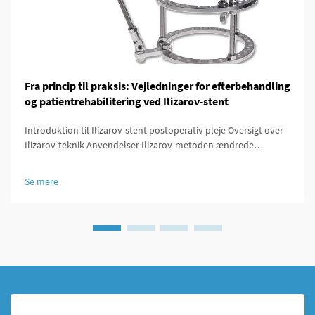
Fra princip til praksis: Vejledninger for efterbehandling
og patientrehabilitering ved Ilizarov-stent
Introduktion til Ilizarov-stent postoperativ pleje Oversigt over
Ilizarov-teknik Anvendelser Ilizarov-metoden ændrede
spillemetoden for ortopædkirurger, fordi den tilbød måder at
forlænge knogler, stabilisere knækkede områder og rette
Se mere
misdannelser, som ...