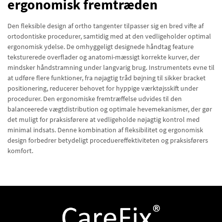
ergonomisk fremtræden
Den fleksible design af ortho tangenter tilpasser sig en bred vifte af
ortodontiske procedurer, samtidig med at den vedligeholder optimal
ergonomisk ydelse. De omhyggeligt designede håndtag feature
teksturerede overflader og anatomi-mæssigt korrekte kurver, der
mindsker håndstramning under langvarig brug. Instrumentets evne til
at udføre flere funktioner, fra nøjagtig tråd bøjning til sikker bracket
positionering, reducerer behovet for hyppige værktøjsskift under
procedurer. Den ergonomiske fremtræffelse udvides til den
balanceerede vægtdistribution og optimale hevemekanismer, der gør
det muligt for praksisførere at vedligeholde nøjagtig kontrol med
minimal indsats. Denne kombination af fleksibilitet og ergonomisk
design forbedrer betydeligt proceduereffektiviteten og praksisførers
komfort.