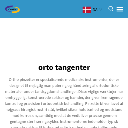
DA
orto tangenter
Ortho pinzetter er specialiserede medicinske instrumenter, der er
designet til nøjagtig manipulering og håndtering af ortodontiske
materialer under tandsygdomshandlinger. Disse vigtige værktøjer har
omhyggeligt konstruerede spidser og hænder, der giver fremragende
kontrol og præcision i ortodontisk behandling. Pinzette bliver lavet af
højgrads kirurgisk rustfri stål, hvilket sikrer holdbarhed og modstand
mod korrosion, samtidig med at de vedbliver præcise gennem
gentagne steriliseringscykler. Instrumenterne indeholder typisk
særrede spidser til forbedret gribsikkerhed og nøje kalibrerede