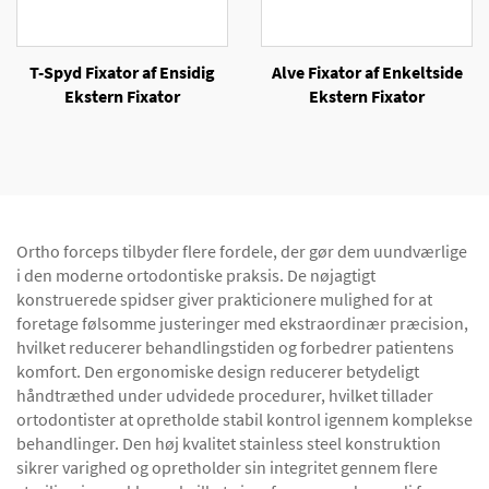
T-Spyd Fixator af Ensidig
Alve Fixator af Enkeltside
Ekstern Fixator
Ekstern Fixator
Ortho forceps tilbyder flere fordele, der gør dem uundværlige
i den moderne ortodontiske praksis. De nøjagtigt
konstruerede spidser giver prakticionere mulighed for at
foretage følsomme justeringer med ekstraordinær præcision,
hvilket reducerer behandlingstiden og forbedrer patientens
komfort. Den ergonomiske design reducerer betydeligt
håndtræthed under udvidede procedurer, hvilket tillader
ortodontister at opretholde stabil kontrol igennem komplekse
behandlinger. Den høj kvalitet stainless steel konstruktion
sikrer varighed og opretholder sin integritet gennem flere