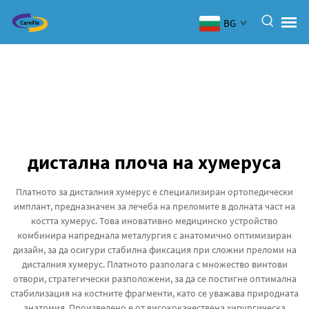
BG
дистална плоча на хумеруса
Платното за дисталния хумерус е специализиран ортопедически
имплант, предназначен за лечеба на преломите в долната част на
костта хумерус. Това иновативно медицинско устройство
комбинира напреднала металургия с анатомично оптимизиран
дизайн, за да осигури стабилна фиксация при сложни преломи на
дисталния хумерус. Платното разполага с множество винтови
отвори, стратегически разположени, за да се постигне оптимална
стабилизация на костните фрагменти, като се уважава природната
анатомия. Произведено е от висококачествена хирургическа