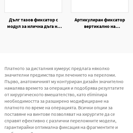
Дълг тазов фиксатор с
Артикулиран фиксатор
модул за илична дъга на
вертикално на
едностранен външен
единостранен външен
фиксатор
фиксатор
Платното за дисталния хумерус предлага няколко
значителни предимства при лечението на переломи.
Първо, анатомичният му контуриран дизайн значително
намалява времето за операция и подобрява резултатите
от хирургическото вмешателство, като eliminира
необходимостта за разширено модифициране на
платното по време на операцията. Всички опции за
поставяне на винтове позволяват на хирургите да се
справят ефективно с различни переломните модели,
гарантирайки оптимална фиксация на фрагментите и