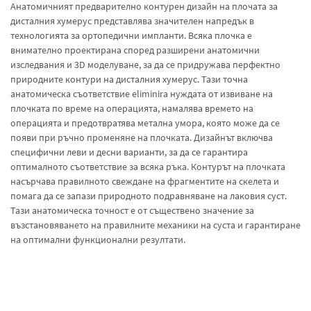
Анатомичният предварително контурен дизайн на плочата за
дисталния хумерус представлява значителен напредък в
технологията за ортопедични импланти. Всяка плочка е
внимателно проектирана според разширени анатомични
изследвания и 3D моделуване, за да се придружава перфектно
природните контури на дисталния хумерус. Тази точна
анатомическа съответствие eliminira нуждата от извиване на
плочката по време на операцията, намалява времето на
операцията и предотвратява метална умора, която може да се
появи при ръчно променяне на плочката. Дизайнът включва
специфични леви и десни варианти, за да се гарантира
оптималното съответствие за всяка ръка. Контурът на плочката
насърчава правилното свеждане на фрагментите на скелета и
помага да се запази природното подравняване на лаковия суст.
Тази анатомическа точност е от съществено значение за
възстановяването на правилните механики на суста и гарантиране
на оптимални функционални резултати.