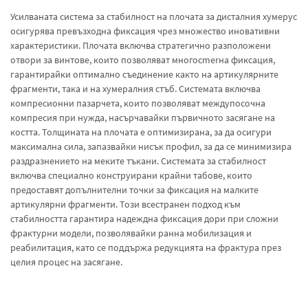
Усилваната система за стабилност на плочата за дисталния хумерус
осигурява превъзходна фиксация чрез множество иновативни
характеристики. Плочата включва стратегично разположени
отвори за винтове, които позволяват многосmerнa фиксация,
гарантирайки оптимално съединение както на артикулярните
фрагменти, така и на хумералния стъб. Системата включва
компресионни пазарчета, които позволяват междупосочна
компресия при нужда, насърчавайки първичното засягане на
костта. Толщината на плочата е оптимизирана, за да осигури
максимална сила, запазвайки нисък профил, за да се минимизира
раздразнението на меките тъкани. Системата за стабилност
включва специално конструирани крайни табове, които
предоставят допълнителни точки за фиксация на малките
артикулярни фрагменти. Този всестранен подход към
стабилността гарантира надеждна фиксация дори при сложни
фрактурни модели, позволявайки ранна мобилизация и
реабилитация, като се поддържа редукцията на фрактура през
целия процес на засягане.