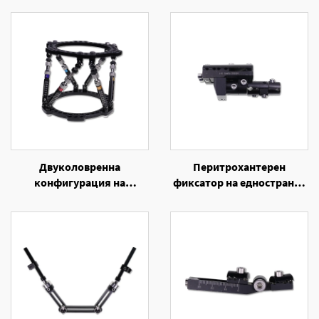
Двуколовренна
Перитрохантерен
конфигурация на
фиксатор на едностранен
шестосечна кръгова
външен фиксатор
екстерна фиксатор