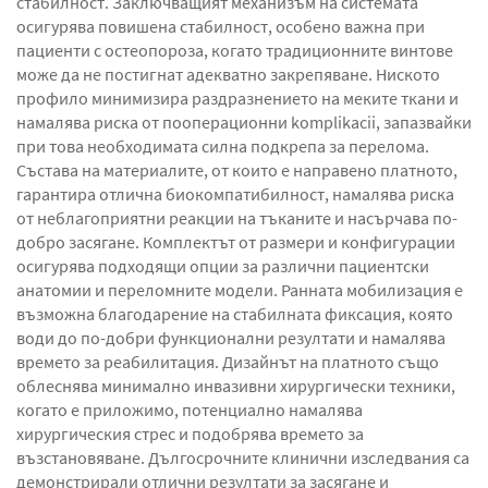
стабилност. Заключващият механизъм на системата
осигурява повишена стабилност, особено важна при
пациенти с остеопороза, когато традиционните винтове
може да не постигнат адекватно закрепяване. Ниското
профило минимизира раздразнението на меките ткани и
намалява риска от пооперационни komplikacii, запазвайки
при това необходимата силна подкрепа за перелома.
Състава на материалите, от които е направено платното,
гарантира отлична биокомпатибилност, намалява риска
от неблагоприятни реакции на тъканите и насърчава по-
добро засягане. Комплектът от размери и конфигурации
осигурява подходящи опции за различни пациентски
анатомии и переломните модели. Ранната мобилизация е
възможна благодарение на стабилната фиксация, която
води до по-добри функционални резултати и намалява
времето за реабилитация. Дизайнът на платното също
облеснява минимално инвазивни хирургически техники,
когато е приложимо, потенциално намалява
хирургическия стрес и подобрява времето за
възстановяване. Дългосрочните клинични изследвания са
демонстрирали отлични резултати за засягане и