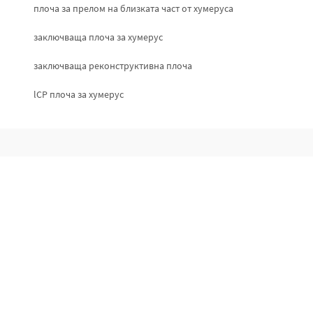
плоча за прелом на близката част от хумеруса
заключваща плоча за хумерус
заключваща реконструктивна плоча
lCP плоча за хумерус