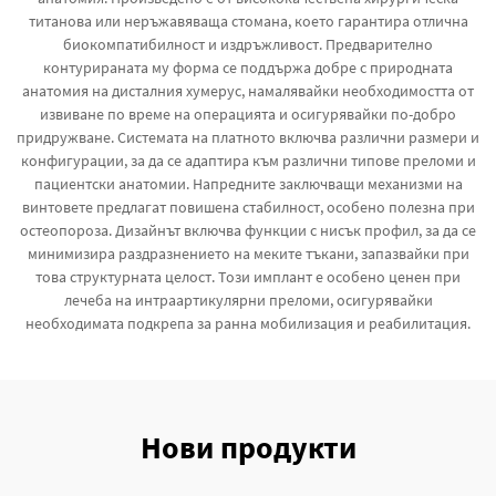
титанова или неръжавяваща стомана, което гарантира отлична
биокомпатибилност и издръжливост. Предварително
контурираната му форма се поддържа добре с природната
анатомия на дисталния хумерус, намалявайки необходимостта от
извиване по време на операцията и осигурявайки по-добро
придружване. Системата на платното включва различни размери и
конфигурации, за да се адаптира към различни типове преломи и
пациентски анатомии. Напредните заключващи механизми на
винтовете предлагат повишена стабилност, особено полезна при
остеопороза. Дизайнът включва функции с нисък профил, за да се
минимизира раздразнението на меките тъкани, запазвайки при
това структурната целост. Този имплант е особено ценен при
лечеба на интраартикулярни преломи, осигурявайки
необходимата подкрепа за ранна мобилизация и реабилитация.
Нови продукти