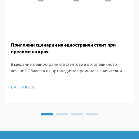
Приложни сценарии на едностранен стент при
преломи на края
Въведение в едностранните стентове в ортопедичното
лечение Областта на ортопедията преминава значителни
промени благодарение на едностранните стентове, които
предлагат нови подходи за управление на счупени кости. В
ВИЖ ПОВЕЧЕ
продължение на десетилетия лекарите предимно
използваха външна фиксира...