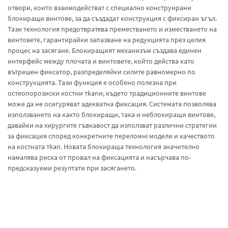
отвори, които взаимодействат с специално конструирани
блокиращи винтове, за да създадат конструкция с фиксиран ъгъл.
Тази технология предотвратява преместването и изместването на
винтовете, гарантирайки запазване на редукцията през целия
процес на засягане. Блокиращият механизъм създава единен
интерфейс между плочата и винтовете, който действа като
вътрешен фиксатор, разпределяйки силите равномерно по
конструкцията. Тази функция е особено полезна при
остеопорозиски костни тkanи, където традиционните винтове
може да не осигуряват адекватна фиксация. Системата позволява
използването на както блокиращи, така и неблокиращи винтове,
давайки на хирургите гъвкавост да използват различни стратегии
за фиксация според конкретните переломнi модели и качеството
на костната тkan. Новата блокираща технология значително
намалява риска от провал на фиксацията и насърчава по-
предсказуеми резултати при засягането.