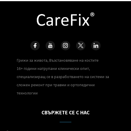
Грижи за живота, Възстановяване на костите
16+ години натрупани клинически опит,
специализиращ се в разработването на системи за
сложен ремонт при травми и ортопедични
технологии
СВЪРЖЕТЕ СЕ С НАС