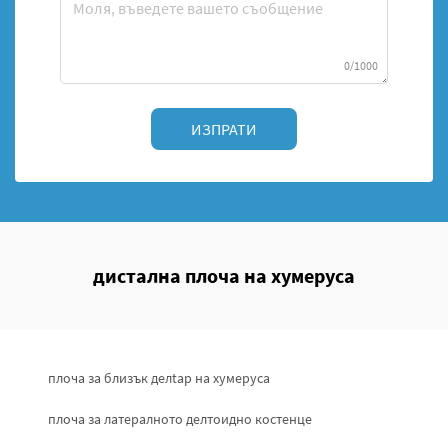
0/1000
ИЗПРАТИ
дистална плоча на хумеруса
плоча за близък делtap на хумеруса
плоча за латералното делтоидно костенце