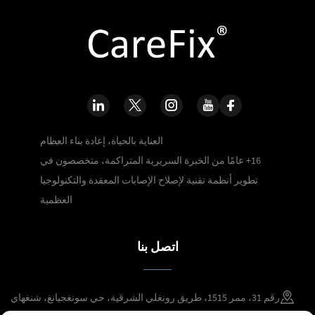
العناية بالحياة، إعادة بناء العظام
16+ عامًا من الخبرة السريرية المتراكمة، متخصصون في
تطوير أنظمة تقنية لإصلاح الإصابات المعقدة والتكنولوجيا
العظمية
اتصل بنا
رقم 31، ممر 1515، طريق رونغلي الشرقية، حي سونغجيانغ، شنغهاي