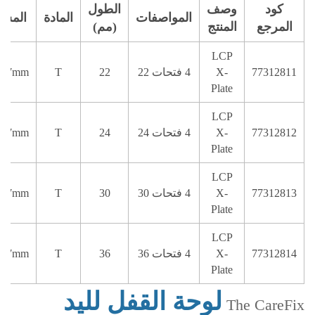
كود
وصف
الطول
المواصفات
المادة
المسم
المرجع
المنتج
(مم)
LCP
77312811
X-
4 فتحات 22
22
T
⁄2.7mm
Plate
LCP
77312812
X-
4 فتحات 24
24
T
⁄2.7mm
Plate
LCP
77312813
X-
4 فتحات 30
30
T
⁄2.7mm
Plate
LCP
77312814
X-
4 فتحات 36
36
T
⁄2.7mm
Plate
لوحة القفل لليد
The CareFix