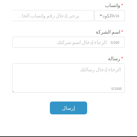
واتساب
الكود
0/16
اسم الشركة
0/200
رسالة
0/1000
إرسال