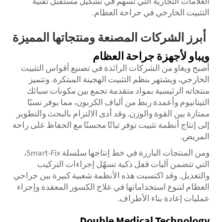
العلامات التجارية التي تسهم في تشكيل مستقبل تقنية
التثبيت الخارجي في جراحة العظام.
أبرز الشركات المصنعة ومنتجاتها المميزة
ويباو لأجهزة جراحة العظام
أصبح ويغاو من الشركات الرائدة في تصنيع أقواس التثبيت
الخارجي، ويشتهر بنظم التثبيت الهجينة المبتكرة. وتتميز
منتجاته الرئيسية بمواد متقدمة تجمع بين مكونات سبائك
التيتانيوم وأعمدة ربط من ألياف الكربون، مما يوفر نسبًا
ممتازة بين القوة والوزن. وقد أدى الالتزام بالبحث والتطوير
إلى إنتاج أنظمة تثبيت توفر ثباتًا محسنًا مع الحفاظ على راحة
المريض.
ومن المنتجات البارزة في خط إنتاجها سلسلة Smart-Fix،
التي تتضمن آليات قفل ذكية تسهّل إجراءات التركيب
والتعديل. وقد اكتسبت هذه الأنظمة شعبية كبيرة بين جراحي
العظام لتنوع استخداماتها في علاج الكسور المعقدة وإجراء
عمليات إعادة بناء الأطراف.
Double Medical Technology