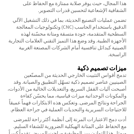
هذا المجال، حيث يوفر صلابة ممتازة مع الحفاظ على
الشفافية الإشعاعية لتحسين قدرات التصوير.
تضمن عمليات التصنيع الحديثة، بما في ذلك التشغيل الآلي
الدقيق باستخدام الحاسب (CNC) وتكنولوجيات المعالجة
السطحية المتقدمة، جودة متسقة ومتانة محسّنة لهذه
الأجهزة الطبية. وقد وضع هذا التميز التقني العلامات التجارية
الصينية كبدائل تنافسية أمام الشركات المصنعة الغربية
الراسخة.
ميزات تصميم ذكية
تدمج أقواس التثبيت الخارجي الحديثة من المصنّعين
الصينيين عناصر تصميم ذكية تسهّل التطبيق والصيانة. وقد
أصبحت آليات القفل السريع، والتعديلات الخالية من الأدوات،
والمكونات الوحداتية ميزات قياسية، مما يحسّن كفاءة
الجراحة ونتائج المرضى. وتعكس هذه الابتكارات فهماً عميقاً
للاحتياجات السريرية والتحديات العملية في جراحة العظام.
أدت دمج الاعتبارات المرنة إلى أنظمة أكثر راحة للمرضى
مع الحفاظ على المتانة الهيكلية الضرورية للشفاء السليم.
ويمثل هذا التوازن بين الوظيفية وراحت المريض تقدماً كبيراً