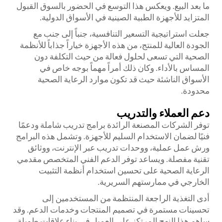
ما بعد البيع. ويعكس هذا التوسع في الحضور بالسوق القبول
المتزايد للأجهزة الطبية الصينية في الأسواق الدولية.
جعلت استراتيجية التسعير التنافسية، جنباً إلى جنب مع
الجودة العالية للمنتج، من هذه الأجهزة خياراً جذاباً للأنظمة
الصحية التي تسعى لحلول فعالة من حيث التكلفة دون
المساس بالأداء. وكان ذلك أمراً مهماً بوجه خاص في
الأسواق الناشئة حيث قد تكون موارد الرعاية الصحية
محدودة.
دعم العملاء والتدريب
توفر الشركات المصنعة الرائدة برامج تدريب شاملة ودعمًا
فنيًا لضمان الاستخدام السليم للأجهزة. وتشمل هذه البرامج
ورش عمل عملية، ووحدات تدريب عبر الإنترنت، ووثائق
تقنية مفصلة. ويساعد توفر الدعم الفني المتخصص مقدمي
الرعاية الصحية على تحسين استخدام أنظمة التثبيت
الخارجي في ممارستهم السريرية.
أدى التغذية الراجعة المنتظمة من المستخدمين إلى
تحسينات مستمرة في تصميم المنتجات وخدمات الدعم. وقد
ساهم هذا النهج المرتكز على العميل في بناء علاقات طويلة