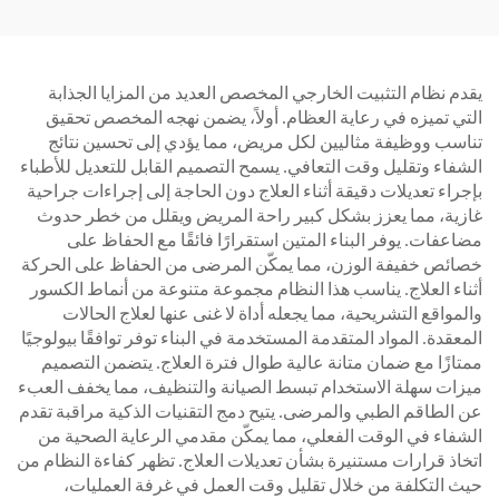
يقدم نظام التثبيت الخارجي المخصص العديد من المزايا الجذابة
التي تميزه في رعاية العظام. أولاً، يضمن نهجه المخصص تحقيق
تناسب ووظيفة مثاليين لكل مريض، مما يؤدي إلى تحسين نتائج
الشفاء وتقليل وقت التعافي. يسمح التصميم القابل للتعديل للأطباء
بإجراء تعديلات دقيقة أثناء العلاج دون الحاجة إلى إجراءات جراحية
غازية، مما يعزز بشكل كبير راحة المريض ويقلل من خطر حدوث
مضاعفات. يوفر البناء المتين استقرارًا فائقًا مع الحفاظ على
خصائص خفيفة الوزن، مما يمكّن المرضى من الحفاظ على الحركة
أثناء العلاج. يناسب هذا النظام مجموعة متنوعة من أنماط الكسور
والمواقع التشريحية، مما يجعله أداة لا غنى عنها لعلاج الحالات
المعقدة. المواد المتقدمة المستخدمة في البناء توفر توافقًا بيولوجيًا
ممتازًا مع ضمان متانة عالية طوال فترة العلاج. يتضمن التصميم
ميزات سهلة الاستخدام تبسط الصيانة والتنظيف، مما يخفف العبء
عن الطاقم الطبي والمرضى. يتيح دمج التقنيات الذكية مراقبة تقدم
الشفاء في الوقت الفعلي، مما يمكّن مقدمي الرعاية الصحية من
اتخاذ قرارات مستنيرة بشأن تعديلات العلاج. تظهر كفاءة النظام من
حيث التكلفة من خلال تقليل وقت العمل في غرفة العمليات،