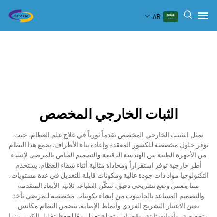
AR
الثبات الخارجي المخصص
تمثل التثبيت الخارجي المخصص تقدماً ثورياً في علاج علم العظام، حيث
توفر حلول مخصصة للكسور المعقدة وإعادة بناء الأطراف. يجمع هذا النظام
من الأجهزة الطبية بين الهندسة الدقيقة والتصميم الخاص بالمرضى لإنشاء
أطر خارجية توفر استقراراً ومحاذاة مثالية أثناء شفاء العظام. يستخدم
التكنولوجيا مواد ذات جودة عالية ومكونات قابلة للتعديل في عدة مستويات،
مما يضمن وضع تشريحي دقيق. تمكّن الطباعة ثلاثية الأبعاد المتقدمة
والتصميم المساعد بالحاسوب من إنشاء تكوينات مخصصة للمرضى تأخذ
بعين الاعتبار التشريح الفردي وأنماط الإصابة. يتضمن النظام مكابس
متخصصة، وأدوات ثابتة، وقضبان متصلة تعمل معًا لحفظ تقليل الكسر بينما