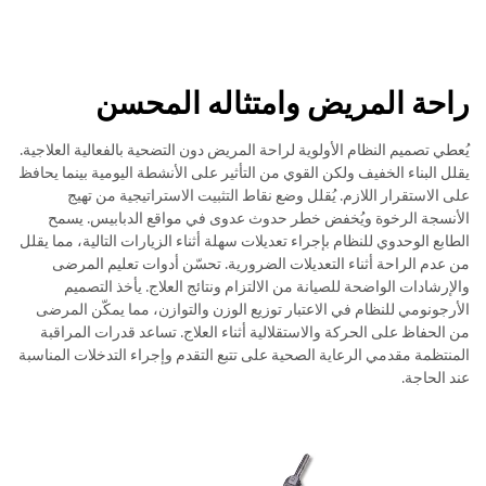
راحة المريض وامتثاله المحسن
يُعطي تصميم النظام الأولوية لراحة المريض دون التضحية بالفعالية العلاجية.
يقلل البناء الخفيف ولكن القوي من التأثير على الأنشطة اليومية بينما يحافظ
على الاستقرار اللازم. يُقلل وضع نقاط التثبيت الاستراتيجية من تهيج
الأنسجة الرخوة ويُخفض خطر حدوث عدوى في مواقع الدبابيس. يسمح
الطابع الوحدوي للنظام بإجراء تعديلات سهلة أثناء الزيارات التالية، مما يقلل
من عدم الراحة أثناء التعديلات الضرورية. تحسّن أدوات تعليم المرضى
والإرشادات الواضحة للصيانة من الالتزام ونتائج العلاج. يأخذ التصميم
الأرجونومي للنظام في الاعتبار توزيع الوزن والتوازن، مما يمكّن المرضى
من الحفاظ على الحركة والاستقلالية أثناء العلاج. تساعد قدرات المراقبة
المنتظمة مقدمي الرعاية الصحية على تتبع التقدم وإجراء التدخلات المناسبة
عند الحاجة.