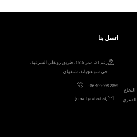
اتصل بنا
رقم 31، ممر 1515، طريق رونغلي الشرقية،
حي سونغجيانغ، شنغهاي
+86 400 098 2859
النخاع
[email protected]
 الفقري