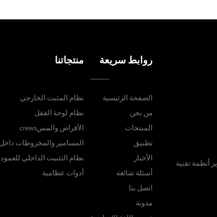
روابط سريعة
منتجاتنا
الصفحة الرئيسية
نظام المثبت الخارجي
من نحن
نظام لوحة القفل
المنتجات
الأقراص والمسcrews
تطبيق
المسامير والمخروطات داخل 
الأخبار
نظام التثبيت الداخلي للعمود
ر أنظمة تقنية
أسئلة شائعة
أدوات عظامية
اتصل بنا
مدونة