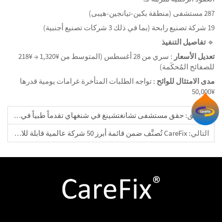
287 مستشفى (منطقة بكين-تيانجين-هيبى)
19 شركة تصنيع رابحة (بما في ذلك 3 شركات تصنيع أجنبية)
🔹
تفاصيل التنفيذ
تعديل الأسعار
: سري من 28 أغسطس (المتوسط من ¥1,320 → ¥218
للصفائح المُحكَمة)
مدى الامتثال للوائح
: تواجه الطلبات المتأخرة غرامات يومية قدرها
¥50,000
السابق:
‌حقق مستشفى تشانغتشينغ في شنغهاي تقدماً طبياً في علاج انزياح نادر في الفقرات العنقية
التالي: