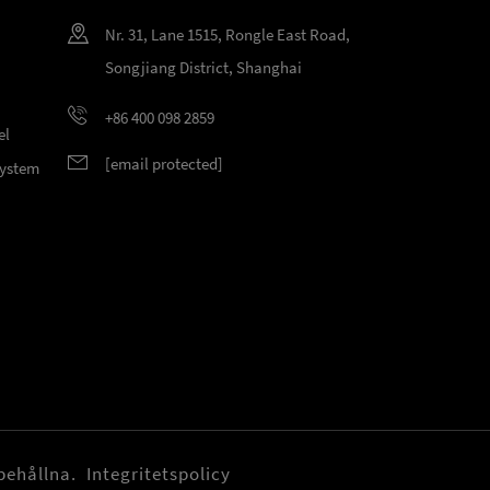
Nr. 31, Lane 1515, Rongle East Road,
Songjiang District, Shanghai
+86 400 098 2859
el
[email protected]
system
rbehållna.
Integritetspolicy