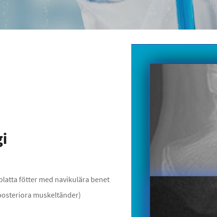
gi
platta fötter med navikulära benet
 posteriora muskeltänder)