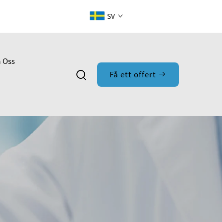
SV
 Oss
Få ett offert