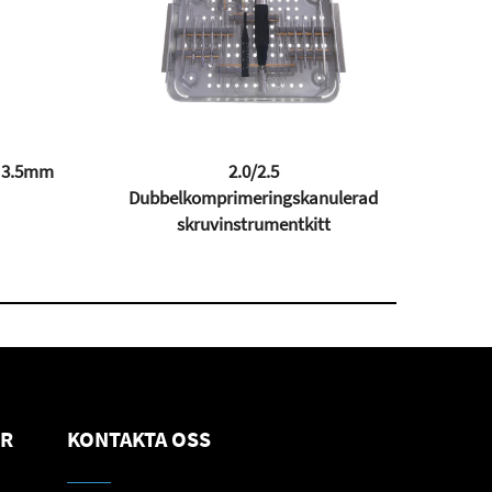
ningsplatta 2.4/2.7mm
Distal Fibula Ⅱ Låsande Plåt 3.5m
ER
KONTAKTA OSS