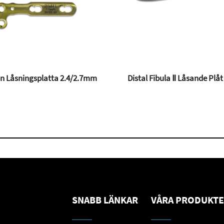
Kirschnertråd med Trocar-spets
L-Fusion Lås
SNABB LÄNKAR
VÅRA PRODUKT