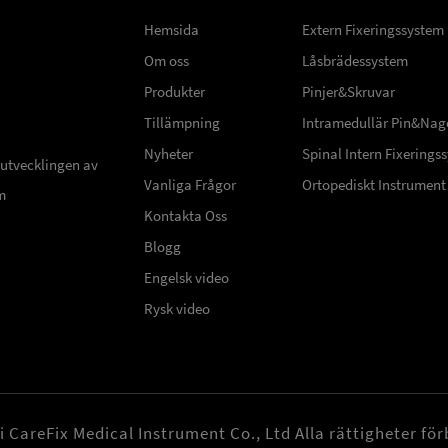
Hemsida
Extern Fixeringssystem
Om oss
Låsbrädessystem
Produkter
Pinjer&Skruvar
Tillämpning
Intramedullär Pin&Nag
Nyheter
Spinal Intern Fixerings
 utvecklingen av
Vanliga Frågor
Ortopediskt Instrument
m
Kontakta Oss
Blogg
Engelsk video
Rysk video
CareFix Medical Instrument Co., Ltd Alla rättigheter fö