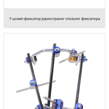
Т-цламп фиксатор једностраног спољног фиксатора