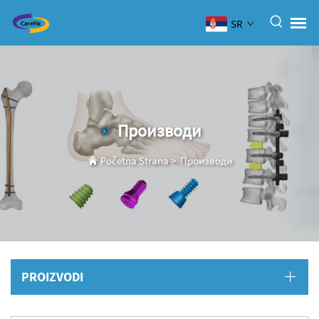
SR
Производи
Početna Strana
>
Производи
PROIZVODI