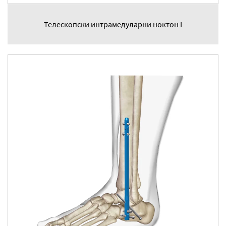
Телескопски интрамедуларни ноктон I