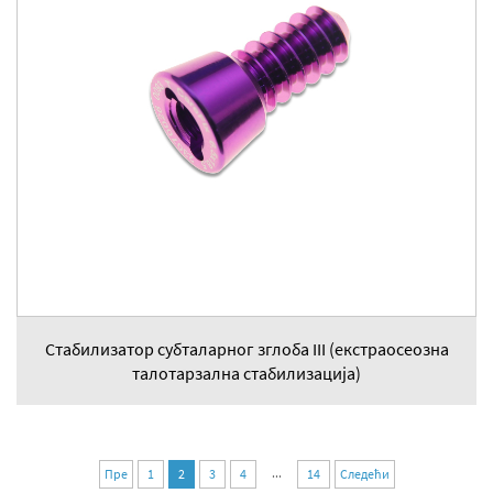
Стабилизатор субталарног зглоба III (екстраосеозна
талотарзална стабилизација)
...
Пре
1
2
3
4
14
Следећи