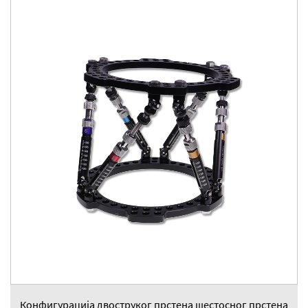
Конфигурација двоструког прстена шестосног прстена