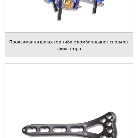
Проксимални фиксатор тибије комбинованог спољног
фиксатора