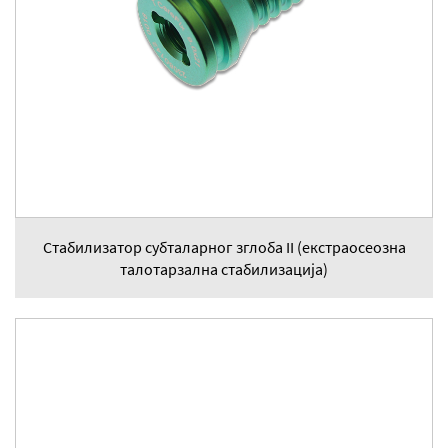
Стабилизатор субталарног зглоба II (екстраосеозна
талотарзална стабилизација)