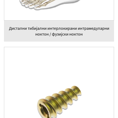
Дистални тибијални интерлокирани интрамедуларни
ноктон / фузијски ноктон