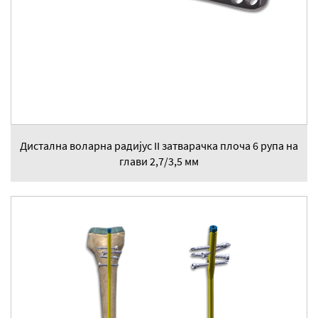
Дистална воларна радијус II затварачка плоча 6 рупа на
глави 2,7/3,5 мм