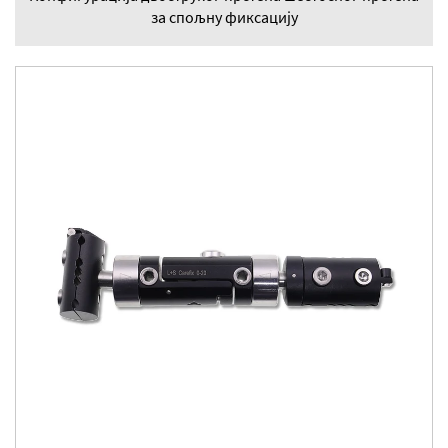
за спољну фиксацију