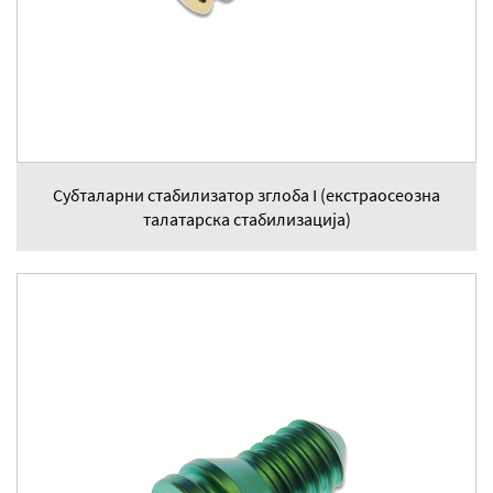
Субталарни стабилизатор зглоба I (екстраосеозна
талатарска стабилизација)