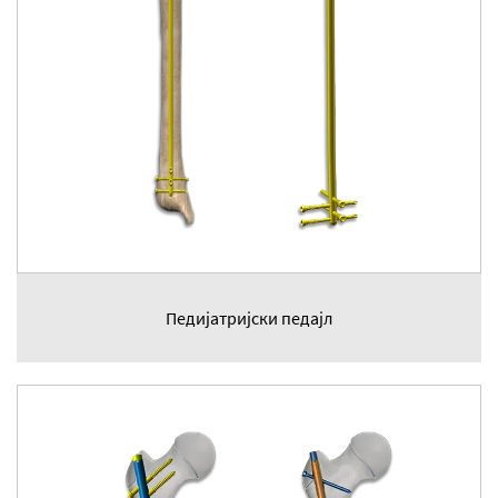
Педијатријски педајл