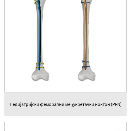
Педијатријски феморални међукретачки ноктон (PFN)