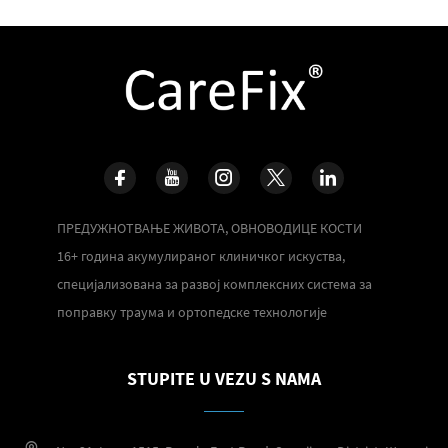
ПРЕДУЖНОТВАЊЕ ЖИВОТА, ОВНОВОДИЦЕ КОСТИ
16+ година акумулираног клиничког искуства,
специјализована за развој комплексних система за
поправку траума и ортопедске технологије
STUPITE U VEZU S NAMA