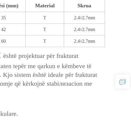
ësi (mm)
Material
Skrua
35
T
2.4\/2.7mm
42
T
2.4\/2.7mm
60
T
2.4\/2.7mm
t
është projektuar për frakturat
htaten tepër me qarkun e këmbeve të
Kjo sistem është ideale për frakturat
ndomje që kërkojnë stabiлизacion me
ikulare.