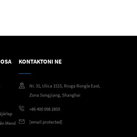
NOSA
KONTAKTONI NE
g
Nr. 31, Ulica 1515, Rruga Rongle East,
g
Zona Songjiang, Shanghai
+86 400 098 2859
Njërlep
[email protected]
 nën Mend