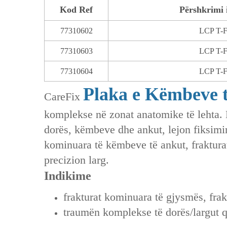
Kod Ref
Përshkrimi 
77310602
LCP T-F
77310603
LCP T-F
77310604
LCP T-F
Plaka e Këmbeve 
CareFix
komplekse në zonat anatomike të lehta. 
dorës, këmbeve dhe ankut, lejon fiksimin
kominuara të këmbeve të ankut, fraktura
precizion larg.
Indikime
frakturat kominuara të gjysmës, frak
traumën komplekse të dorës/largut q