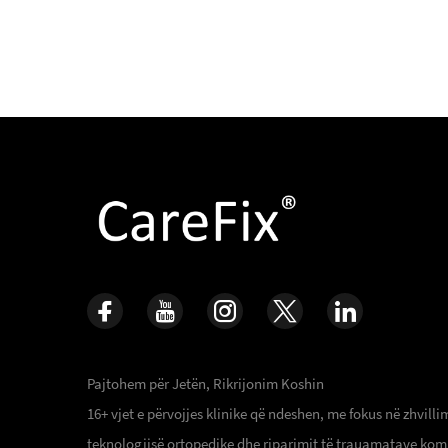
Pajtohem për Jetën, Rikrijonim Koshin
16+ vjet e përvojjes klinike që ndeshen, me fokus në zhvilli
teknologjisë ortopedike dhe riparimit të trauamatave kom