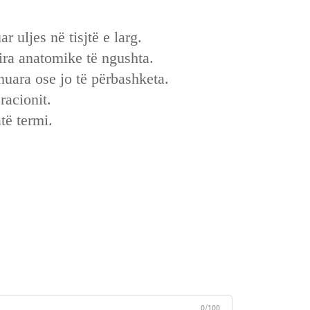
 uljes në tisjtë e larg.
sira anatomike të ngushta.
nuara ose jo të përbashketa.
racionit.
të termi.
0/100