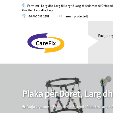
Formimi i Larg dhe Larg të Larg të Larg të Ardhmes së Ortoped
Kualiteti Larg dhe Larg.
+86 400 098 2859
[email protected]
Faqja kr
Plaka për Doret, Larg dh
Faqja kryesore
>
Produktet
>
Sistemi i Plaketës Larg
>