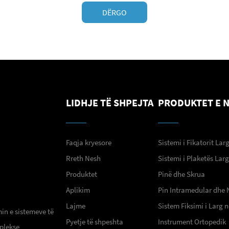
DËRGO
LIDHJE TË SHPEJTA
PRODUKTET E 
Faqja kryesore
Sistemi i Fikatorit Lar
Rreth Nesh
Sistemi i Plaketës Lar
Produktet
Pinë dhe Skrua
Aplikim
Pin Intramedular dhe 
Lajme
Sistem Fiksimi i Larg
min e sistemeve të
Pyetje të shpeshta
Instrument Ortopedik
plekse