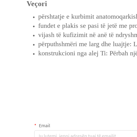
Veçori
përshtatje e kurbimit anatomoqarkisht
fundet e plakis se pasi të jetë me p
vijash të kufizimit në anë të ndrys
përputhshmëri me larg dhe luajtje: 
konstrukcioni nga alej Ti: Përbah një
Email