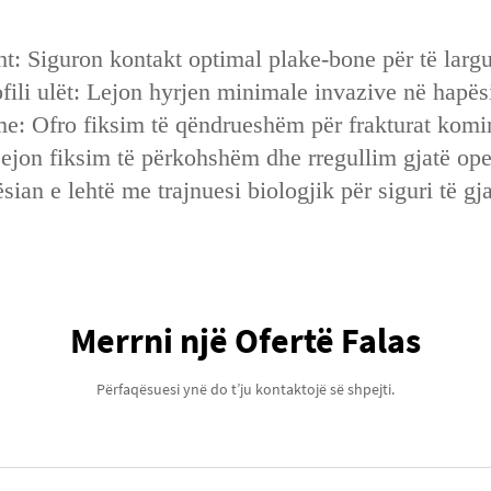
: Siguron kontakt optimal plake-bone për të larguar
rofili ulët: Lejon hyrjen minimale invazive në hapë
hme: Ofro fiksim të qëndrueshëm për frakturat komi
Lejon fiksim të përkohshëm dhe rregullim gjatë ope
sian e lehtë me trajnuesi biologjik për siguri të gja
Merrni një Ofertë Falas
Përfaqësuesi ynë do t’ju kontaktojë së shpejti.