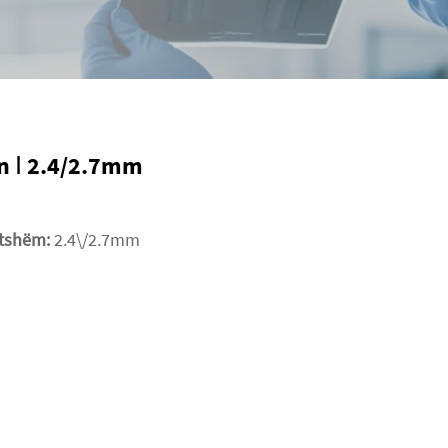
n Ⅰ 2.4/2.7mm
tatshëm:
2.4\/2.7mm