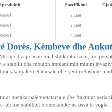
i produktit
Specifikimi
Gjat
usion Ⅰ
2 Larg
usion Ⅰ
2 Larg
usion Ⅰ
4 Larg
të Dorës, Këmbeve dhe Anku
Me një dizajn anatomialisht konturizuar, ajo përs
 e stabilit dhe mbulon implantimin minim invaziv. 
t metakarpale/metatarsale dhe tjera rrethshme rë
turat metakarpale/metatarsale dhe frakturat periart
ë kërkon stabilitet biomekanike në ossh të vogla.