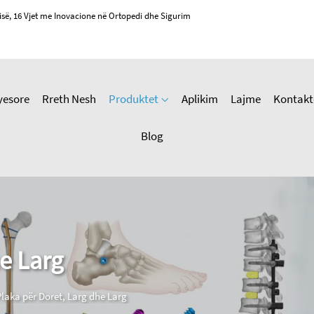
isë, 16 Vjet me Inovacione në Ortopedi dhe Sigurim
yesore
Rreth Nesh
Produktet
Aplikim
Lajme
Kontakt
Blog
e Larg
Plaka për Doret, Larg dhe Larg