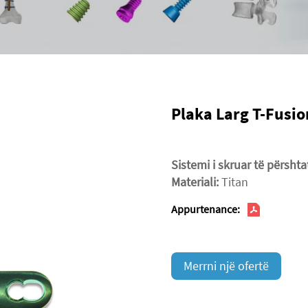
Plaka Larg T-Fusio
Sistemi i skruar të përsh
Materiali:
Titan
Appurtenance:
Merrni një ofertë