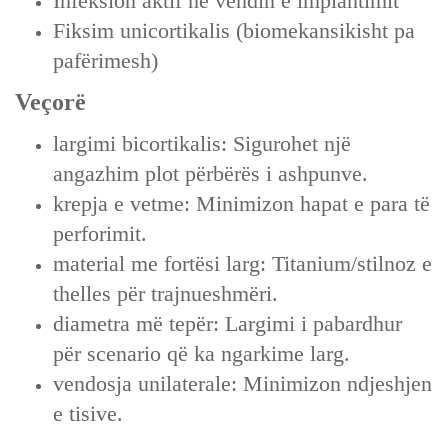
Infeksion aktif në vendin e implantimit
Fiksim unicortikalis (biomekansikisht pa
pafërimesh)
Veçorë
largimi bicortikalis: Sigurohet një
angazhim plot përbërës i ashpunve.
krepja e vetme: Minimizon hapat e para të
perforimit.
material me fortësi larg: Titanium/stilnoz e
thelles për trajnueshmëri.
diametra më tepër: Largimi i pabardhur
për scenario që ka ngarkime larg.
vendosja unilaterale: Minimizon ndjeshjen
e tisive.