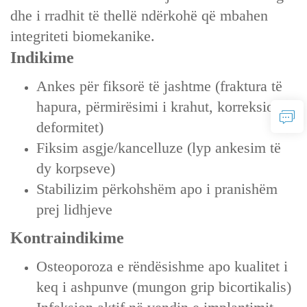
dhe i rradhit të thellë ndërkohë që mbahen
integriteti biomekanike.
Indikime‌
Ankes për fiksorë të jashtme (fraktura të
hapura, përmirësimi i krahut, korreksion
deformitet)
Fiksim asgje/kancelluze (lyp ankesim të
dy korpseve)
Stabilizim përkohshëm apo i pranishëm
prej lidhjeve
Kontraindikime‌
Osteoporoza e rëndësishme apo kualitet i
keq i ashpunve (mungon grip bicortikalis)