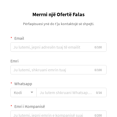
Merrni një Ofertë Falas
Përfaqësuesi ynë do t’ju kontaktojë së shpejti.
Email
0/100
Emri
0/100
Whatsapp
Kodi
0/16
Emri i Kompanisë
0/200