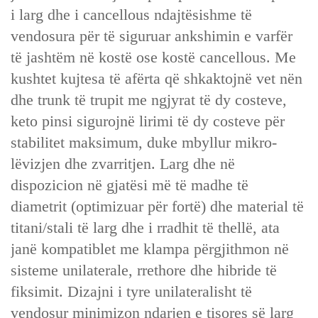
i larg dhe i cancellous‌ ndajtësishme të
vendosura për të siguruar ankshimin e varfër
të jashtëm në kostë ose kostë cancellous. Me
kushtet ‌kujtesa të afërta që shkaktojnë vet nën‌
dhe ‌trunk të trupit me ngjyrat të dy costeve‌,
keto pinsi sigurojnë ‌lirimi të dy costeve‌ për
stabilitet maksimum, duke mbyllur mikro-
lëvizjen dhe zvarritjen. Larg dhe në
dispozicion në ‌gjatësi më të madhe të
diametrit‌ (optimizuar për fortë) dhe ‌material të
titani/stali të larg dhe i rradhit të thellë‌, ata
janë kompatiblet me klampa përgjithmon në
sisteme unilaterale, rrethore dhe hibride të
fiksimit. ‌Dizajni i tyre unilateralisht të
vendosur minimizon ndarjen e tisores së larg