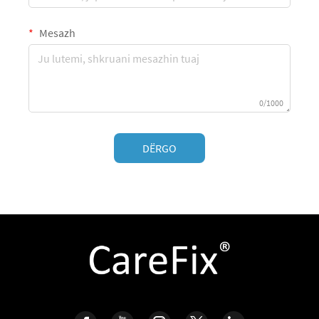
Mesazh
0/1000
DËRGO