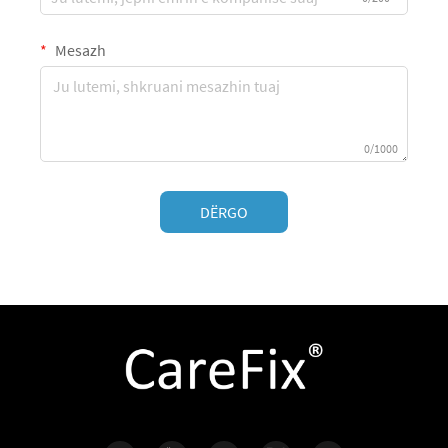
Mesazh
0/1000
DËRGO