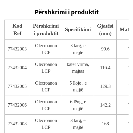
Përshkrimi i produktit
Kod
Përshkrimi
Gjatësi
Specifikimi
Mater
Ref
i produktit
(mm)
Olecroanon
3 larg, e
77432003
99.6
T
LCP
majtë
Olecroanon
katër vrima,
77432004
116.4
T
LCP
majtas
Olecroanon
5 lloje , e
77432005
129.3
T
LCP
majtë
Olecroanon
6 lëng, e
77432006
142.2
T
LCP
majtë
Olecroanon
8 larg, e
77432008
168
T
LCP
majtë