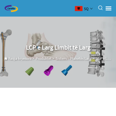
SQ
LCP e Larg Limbit të Larg
Faqja kryesore
>
Produktet
>
Sistemi i Plaketës Larg
>
LCP e Larg Limbit të Larg