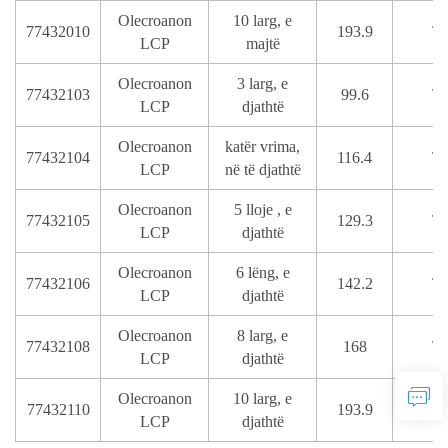
Olecroanon
10 larg, e
77432010
193.9
T
LCP
majtë
Olecroanon
3 larg, e
77432103
99.6
T
LCP
djathtë
Olecroanon
katër vrima,
77432104
116.4
T
LCP
në të djathtë
Olecroanon
5 lloje , e
77432105
129.3
T
LCP
djathtë
Olecroanon
6 lëng, e
77432106
142.2
T
LCP
djathtë
Olecroanon
8 larg, e
77432108
168
T
LCP
djathtë
Olecroanon
10 larg, e
77432110
193.9
T
LCP
djathtë