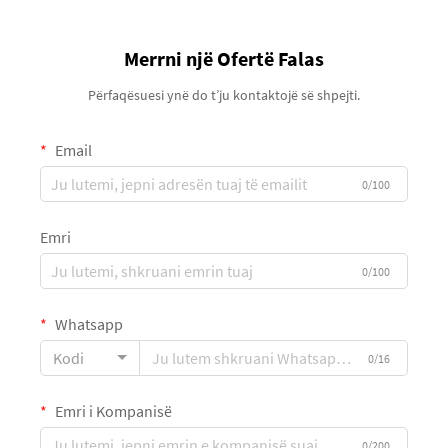
Merrni një Ofertë Falas
Përfaqësuesi ynë do t’ju kontaktojë së shpejti.
Email
0/100
Emri
0/100
Whatsapp
Kodi
0/16
Emri i Kompanisë
0/200