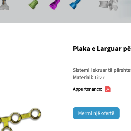
Plaka e Larguar p
Sistemi i skruar të përsh
Materiali:
Titan
Appurtenance:
Merrni një ofertë