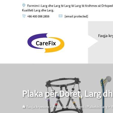
Formimi i Larg dhe Larg të Larg të Larg të Ardhmes së Ortoped
Kualiteti Larg dhe Larg.
+86 400 098 2859
[email protected]
Faqja kr
Plaka për Doret, Larg dh
Faqja kryesore
>
Produktet
>
Sistemi i Plaketës Larg
>