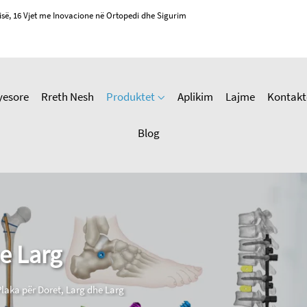
isë, 16 Vjet me Inovacione në Ortopedi dhe Sigurim
yesore
Rreth Nesh
Produktet
Aplikim
Lajme
Kontakt
Blog
e Larg
Plaka për Doret, Larg dhe Larg