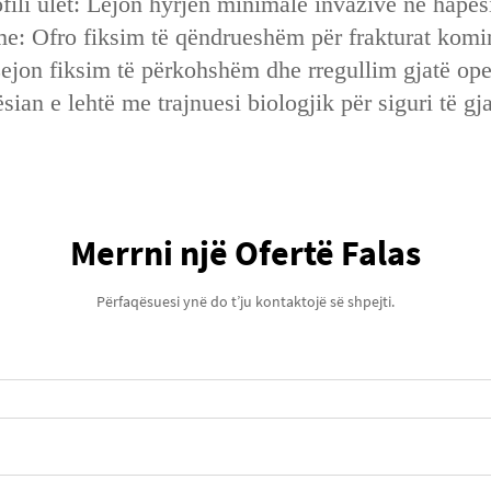
rofili ulët: Lejon hyrjen minimale invazive në hapë
hme: Ofro fiksim të qëndrueshëm për frakturat komi
Lejon fiksim të përkohshëm dhe rregullim gjatë ope
sian e lehtë me trajnuesi biologjik për siguri të gja
Merrni një Ofertë Falas
Përfaqësuesi ynë do t’ju kontaktojë së shpejti.