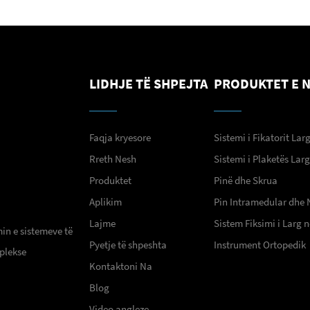
LIDHJE TË SHPEJTA
PRODUKTET E 
Faqja kryesore
Sistemi i Fikatorit Lar
Rreth Nesh
Sistemi i Plaketës Lar
Produktet
Pinë dhe Skrua
Aplikim
Pin Intramedular dhe 
Lajme
Sistem Fiksimi i Larg
min e sistemeve të
Pyetje të shpeshta
Instrument Ortopedik
plekse
Kontaktoni Na
Blog
Video angleze