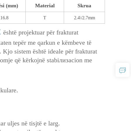
ësi (mm)
Material
Skrua
116.8
T
2.4\/2.7mm
t
është projektuar për frakturat
htaten tepër me qarkun e këmbeve të
Kjo sistem është ideale për frakturat
ndomje që kërkojnë stabiлизacion me
ikulare.
 uljes në tisjtë e larg.