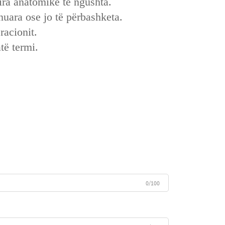
sira anatomike të ngushta.
nuara ose jo të përbashketa.
racionit.
të termi.
0/100