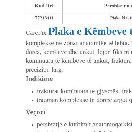
Kod Ref
Përshkrimi 
77313411
Plaka Navi
Plaka e Këmbeve 
CareFix
komplekse në zonat anatomike të lehta. 
dorës, këmbeve dhe ankut, lejon fiksimin
kominuara të këmbeve të ankut, fraktura
precizion larg.
Indikime
frakturat kominuara të gjysmës, frak
traumën komplekse të dorës/largut q
Veçori
përshtatje e kurbimit anatomoqarkisht