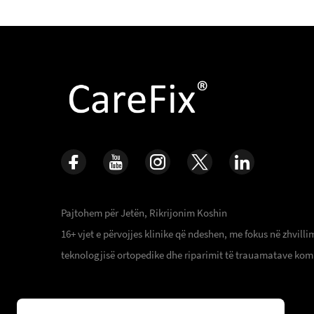
Pajtohem për Jetën, Rikrijonim Koshin
16+ vjet e përvojjes klinike që ndeshen, me fokus në zhvilli
teknologjisë ortopedike dhe riparimit të trauamatave kom