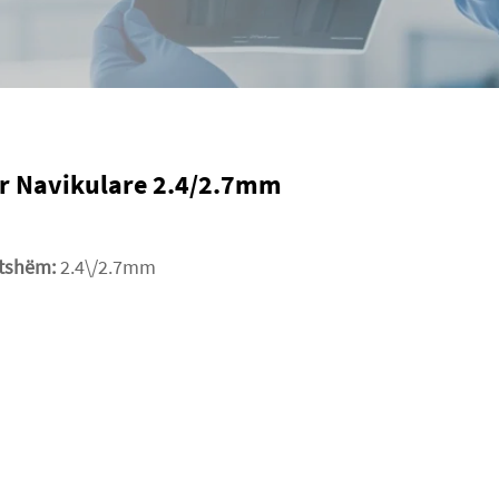
ër Navikulare 2.4/2.7mm
tatshëm:
2.4\/2.7mm