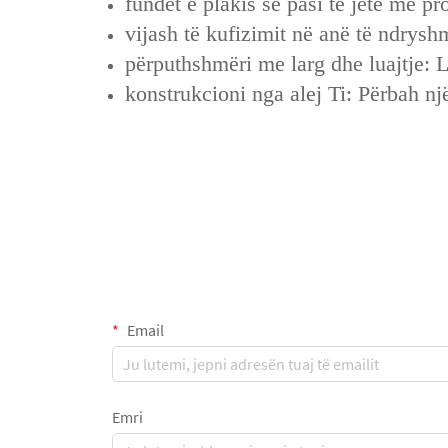
fundet e plakis se pasi të jetë me p
vijash të kufizimit në anë të ndrys
përputhshmëri me larg dhe luajtje: 
konstrukcioni nga alej Ti: Përbah një
Email
Emri