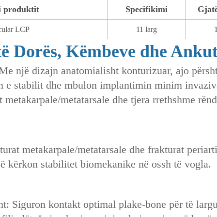
i produktit
Specifikimi
Gjat
cular LCP
11 larg
të Dorës, Këmbeve dhe Anku
Me një dizajn anatomialisht konturizuar, ajo përs
 e stabilit dhe mbulon implantimin minim invaziv. 
t metakarpale/metatarsale dhe tjera rrethshme rë
turat metakarpale/metatarsale dhe frakturat periart
ë kërkon stabilitet biomekanike në ossh të vogla.
: Siguron kontakt optimal plake-bone për të larguar