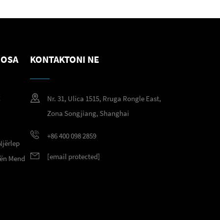
NOSA
KONTAKTONI NE
g
Nr. 31, Ulica 1515, Rruga Rongle East,
g
Zona Songjiang, Shanghai
+86 400 098 2859
Njërlep
[email protected]
 nën Mend