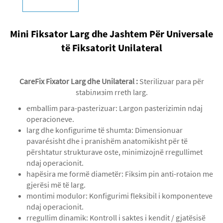
Mini Fiksator Larg dhe Jashtem Për Universale
të Fiksatorit Unilateral
CareFix Fixator Larg dhe Unilateral
:
Sterilizuar para për
stabiлизim rreth larg.
emballim para-pasterizuar: Largon pasterizimin ndaj
operacioneve.
larg dhe konfigurime të shumta: Dimensionuar
pavarésisht dhe i pranishëm anatomikisht për të
përshtatur strukturave oste, minimizojnë rregullimet
ndaj operacionit.
hapësira me formë diametër: Fiksim pin anti-rotaion me
gjerësi më të larg.
montimi modulor: Konfigurimi fleksibil i komponenteve
ndaj operacionit.
rregullim dinamik: Kontroll i saktes i kendit / gjatësisë