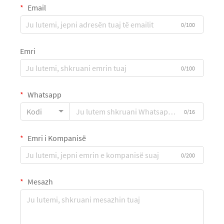
Email
0/100
Emri
0/100
Whatsapp
Kodi
0/16
Emri i Kompanisë
0/200
Mesazh