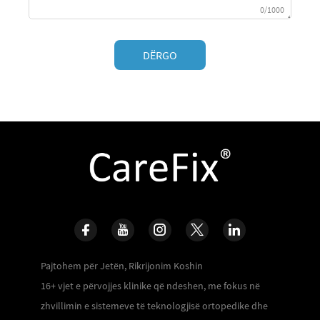
0/1000
DËRGO
Pajtohem për Jetën, Rikrijonim Koshin
16+ vjet e përvojjes klinike që ndeshen, me fokus në
zhvillimin e sistemeve të teknologjisë ortopedike dhe