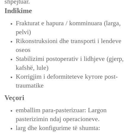
shpejtuar.
Indikime
Frakturat e hapura / komminuara (larga,
pelvi)
Rikonstruksioni dhe transporti i lendeve
oseos
Stabilizimi postoperativ i lidhjeve (gjerp,
kafshë, lule)
Korrigjim i deformiteteve kутore post-
traumatike
Veçori
emballim para-pasterizuar: Largon
pasterizimin ndaj operacioneve.
larg dhe konfigurime të shumta: