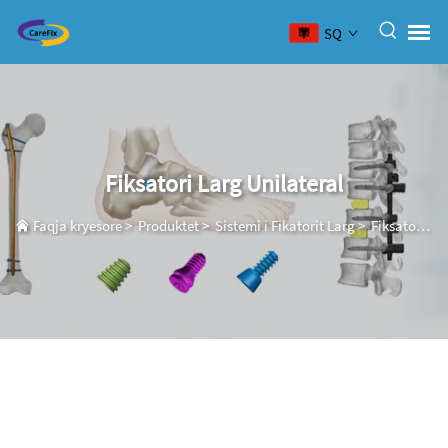
SQ
Fiksatori Larg Unilateral
Faqja kryesore
>
Produktet
>
Sistemi i Fikatorit Larg
>
Fiksatori Larg Unilateral