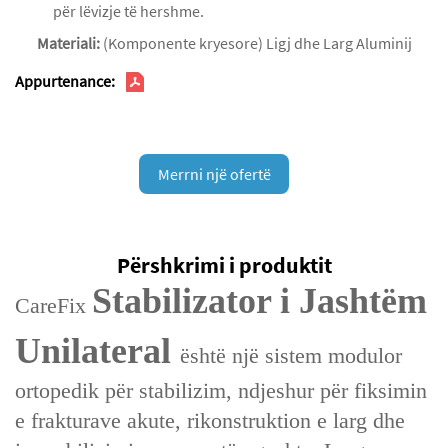
për lëvizje të hershme.
Materiali:
(Komponente kryesore) Ligj dhe Larg Aluminij
Appurtenance:
Merrni një ofertë
Përshkrimi i produktit
Stabilizator i Jashtëm
CareFix
Unilateral
është një sistem modulor
ortopedik për stabilizim, ndjeshur për fiksimin
e frakturave akute, rikonstruktion e larg dhe