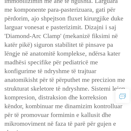
immobilizimin me ane të ngushta. Larguara
me komponente para-pasterizuara, gati për
përdorim, ajo shpejtson fluxet kirurgjike duke
larguar vonesat e pasterizimit. Dizajni i saj
'Diamond-Arc Clamp' (mekanizë fiksimi në
katër pikë) siguron stabilitet të pinsave pa
lëngje në anatomitë komplekse, ndërsa kater
madhësi specifike për pediatricë me
konfigurime të ndryshme të trajtuar
anatomikisht për të përputhet me precizion me
strukturat skeletore të ndryshme. Sistemi lejon
kompresion, distraksion dhe korreksion
këndor, kombinuar me dinamizim kontrolluar
për të promovuar formimin e kallusit dhe
mikromoviment në faza të parë për gujen e