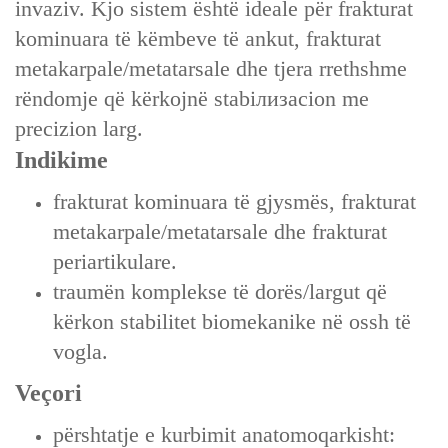
invaziv. Kjo sistem është ideale për frakturat
kominuara të këmbeve të ankut, frakturat
metakarpale/metatarsale dhe tjera rrethshme
rëndomje që kërkojnë stabiлизacion me
precizion larg.
Indikime
frakturat kominuara të gjysmës, frakturat
metakarpale/metatarsale dhe frakturat
periartikulare.
traumën komplekse të dorës/largut që
kërkon stabilitet biomekanike në ossh të
vogla.
Veçori
përshtatje e kurbimit anatomoqarkisht: