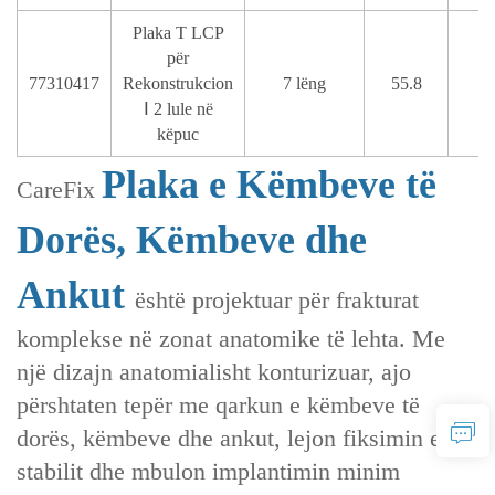
Plaka T LCP
për
77310417
Rekonstrukcion
7 lëng
55.8
Ⅰ 2 lule në
këpuc
Plaka e Këmbeve të
CareFix
Dorës, Këmbeve dhe
Ankut
është projektuar për frakturat
komplekse në zonat anatomike të lehta. Me
një dizajn anatomialisht konturizuar, ajo
përshtaten tepër me qarkun e këmbeve të
dorës, këmbeve dhe ankut, lejon fiksimin e
stabilit dhe mbulon implantimin minim