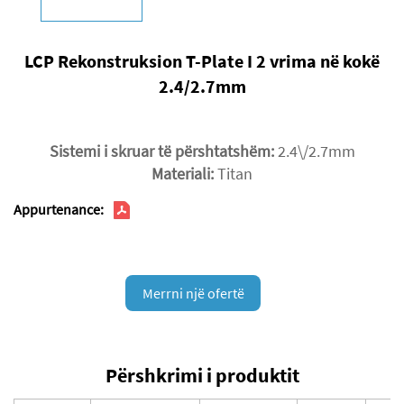
LCP Rekonstruksion T-Plate I 2 vrima në kokë
2.4/2.7mm
Sistemi i skruar të përshtatshëm:
2.4\/2.7mm
Materiali:
Titan
Appurtenance:
Merrni një ofertë
Përshkrimi i produktit