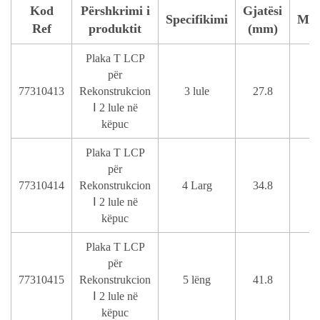
Kod
Përshkrimi i
Gjatësi
Specifikimi
Mat
Ref
produktit
(mm)
Plaka T LCP
për
77310413
Rekonstrukcion
3 lule
27.8
Ⅰ 2 lule në
këpuc
Plaka T LCP
për
77310414
Rekonstrukcion
4 Larg
34.8
Ⅰ 2 lule në
këpuc
Plaka T LCP
për
77310415
Rekonstrukcion
5 lëng
41.8
Ⅰ 2 lule në
këpuc