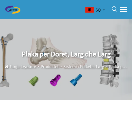
SQ
Plaka për Doret, Larg dhe Larg
Faqja kryesore
>
Produktet
>
Sistemi i Plaketës Larg
>
Plaka për Doret, Larg dhe Larg