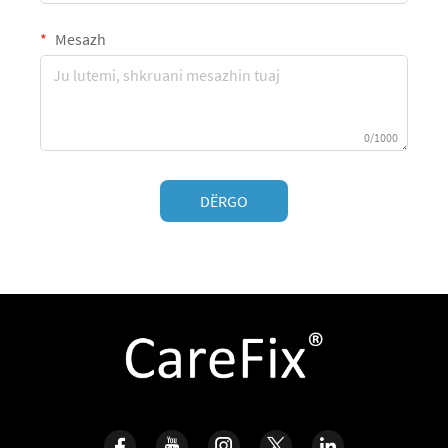
Mesazh
0/1000
DËRGO