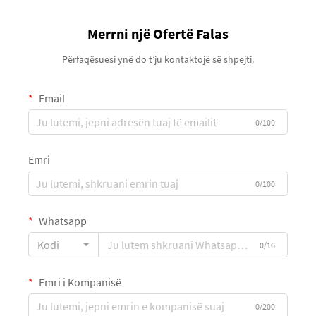
Merrni një Ofertë Falas
Përfaqësuesi ynë do t’ju kontaktojë së shpejti.
Email
0/100
Emri
0/100
Whatsapp
Kodi
0/16
Emri i Kompanisë
0/200