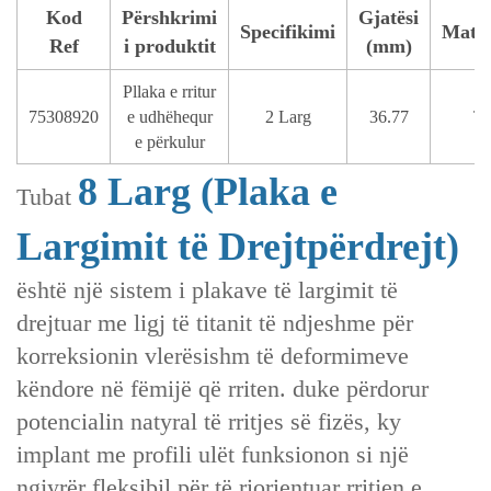
Kod
Përshkrimi
Gjatësi
Specifikimi
Mater
Ref
i produktit
(mm)
Pllaka e rritur
75308920
e udhëhequr
2 Larg
36.77
T
e përkulur
8 Larg‌ (Plaka e
Tubat
Largimit të Drejtpërdrejt)
është një sistem i plakave të largimit të
drejtuar me ligj të titanit të ndjeshme për
korreksionin vlerësishm të deformimeve
këndore në fëmijë që rriten. duke përdorur
potencialin natyral të rritjes së fizës, ky
implant me profili ulët funksionon si një
ngjyrër fleksibil për të riorientuar rritjen e