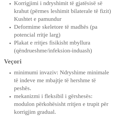
Korrigjimi i ndryshimit të gjatësisë së
krahut (përmes leshimit bilaterale të fizit)
Kushtet e pamundur
Deformime skeletore të madhës (pa
potencial rritje larg)
Plakat e rritjes fisikisht mbyllura
(qëndrueshme/infeksion-induash)
Veçori
minimumi invaziv: Ndryshime minimale
të indeve me mbajtje të hershme të
peshës.
mekanizmi i fleksibil i gërshesës:
modulon përkohësisht rritjen e trupit për
korrigjim gradual.