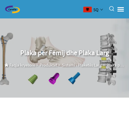
SQ
Plaka për Fëmij dhe Plaka Larg
Faqja kryesore
>
Produktet
>
Sistemi i Plaketës Larg
>
Plaka për Fëmij dhe Plaka Larg