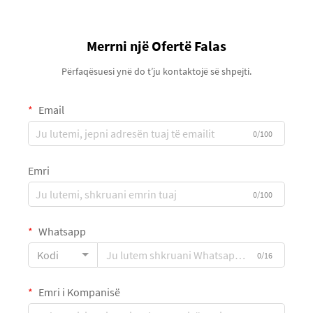
Merrni një Ofertë Falas
Përfaqësuesi ynë do t’ju kontaktojë së shpejti.
Email
0/100
Emri
0/100
Whatsapp
Kodi
0/16
Emri i Kompanisë