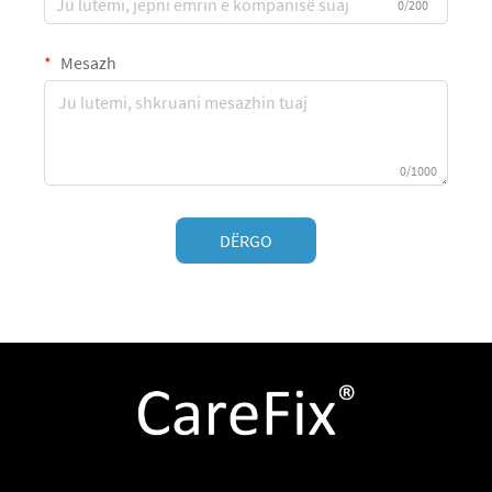
0/200
Mesazh
0/1000
DËRGO