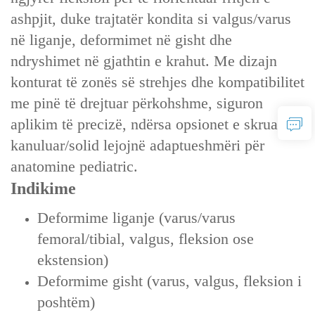
ashpjit, duke trajtatër kondita si valgus/varus
në liganje, deformimet në gisht dhe
ndryshimet në gjathtin e krahut. Me dizajn
konturat të zonës së strehjes dhe kompatibilitet
me pinë të drejtuar përkohshme, siguron
aplikim të precizë, ndërsa opsionet e skruarëve
kanuluar/solid lejojnë adaptueshmëri për
anatomine pediatric.
Indikime‌
Deformime liganje (varus/varus
femoral/tibial, valgus, fleksion ose
ekstension)
Deformime gisht (varus, valgus, fleksion i
poshtëm)