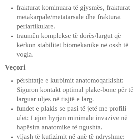
frakturat kominuara të gjysmës, frakturat
metakarpale/metatarsale dhe frakturat
periartikulare.
traumën komplekse të dorës/largut që
kërkon stabilitet biomekanike në ossh të
vogla.
Veçori
përshtatje e kurbimit anatomoqarkisht:
Siguron kontakt optimal plake-bone për të
larguar uljes në tisjtë e larg.
fundet e plakis se pasi të jetë me profili
ulët: Lejon hyrjen minimale invazive në
hapësira anatomike të ngushta.
vijash të kufizimit në anë të ndryshme: