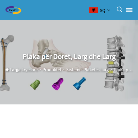
SQ
Plaka për Doret, Larg dhe Larg
Faqja kryesore
>
Produktet
>
Sistemi i Plaketës Larg
>
Plaka për Doret, Larg dhe Larg