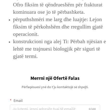
Ofro fiksim të qëndrueshëm për frakturat
kominuara ose jo të përbashketa.
përputhshmëri me larg dhe luajtje: Lejon
fiksim të përkohshëm dhe rregullim gjatë
operacionit.
konstrukcioni nga alej Ti: Përbah njësian e
lehtë me trajnuesi biologjik për siguri të
gjatë termi.
Merrni një Ofertë Falas
Përfaqësuesi ynë do t’ju kontaktojë së shpejti.
Email
0/100