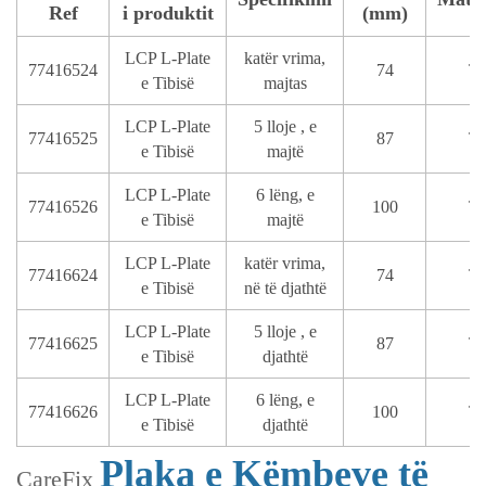
Ref
i produktit
(mm)
LCP L-Plate
katër vrima,
77416524
74
T
e Tibisë
majtas
LCP L-Plate
5 lloje , e
77416525
87
T
e Tibisë
majtë
LCP L-Plate
6 lëng, e
77416526
100
T
e Tibisë
majtë
LCP L-Plate
katër vrima,
77416624
74
T
e Tibisë
në të djathtë
LCP L-Plate
5 lloje , e
77416625
87
T
e Tibisë
djathtë
LCP L-Plate
6 lëng, e
77416626
100
T
e Tibisë
djathtë
Plaka e Këmbeve të
CareFix