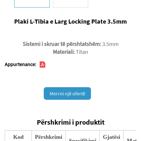
Plaki L-Tibia e Larg Locking Plate 3.5mm
Sistemi i skruar të përshtatshëm:
3.5mm
Materiali:
Titan
Appurtenance:
Merrni një ofertë
Përshkrimi i produktit
Kod
Përshkrimi
Gjatësi
Specifikimi
Mater