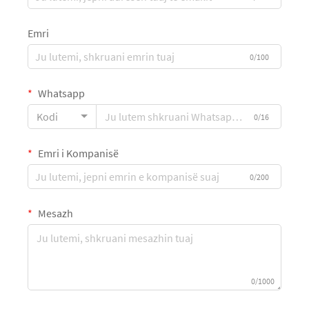
Emri
0/100
Whatsapp
Kodi
0/16
Emri i Kompanisë
0/200
Mesazh
0/1000