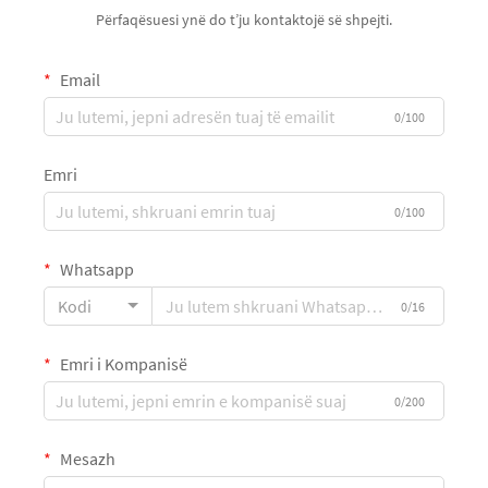
Përfaqësuesi ynë do t’ju kontaktojë së shpejti.
Email
0/100
Emri
0/100
Whatsapp
Kodi
0/16
Emri i Kompanisë
0/200
Mesazh