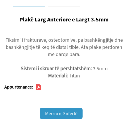
Plakë Larg Anteriore e Largt 3.5mm
Fiksimi i frakturave, osteotomive, pa bashkëngjitje dhe
bashkëngjitje të keq të distal tibie. Ata plake përdoren
me qarqe para.
Sistemi i skruar të përshtatshëm:
3.5mm
Materiali:
Titan
Appurtenance:
Merrni një ofertë