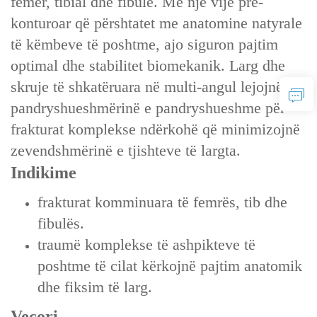
femër, tibial dhe fibulë. Me një vijë pre-
konturoar që përshtatet me anatomine natyrale
të këmbeve të poshtme, ajo siguron pajtim
optimal dhe stabilitet biomekanik. Larg dhe
skruje të shkatëruara në multi-angul lejojnë
pandryshueshmërinë e pandryshueshme për
frakturat komplekse ndërkohë që minimizojnë
zevendshmërinë e tjishteve të largta.
Indikime
frakturat komminuara të femrës, tib dhe
fibulës.
traumë komplekse të ashpikteve të
poshtme të cilat kërkojnë pajtim anatomik
dhe fiksim të larg.
Veçori