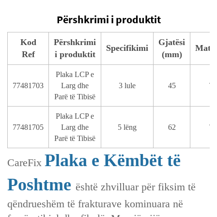
Përshkrimi i produktit
Kod
Përshkrimi
Gjatësi
Specifikimi
Mater
Ref
i produktit
(mm)
Plaka LCP e
77481703
Larg dhe
3 lule
45
T
Parë të Tibisë
Plaka LCP e
77481705
Larg dhe
5 lëng
62
T
Parë të Tibisë
Plaka e Këmbët të
CareFix
Poshtme
është zhvilluar për fiksim të
qëndrueshëm të frakturave kominuara në