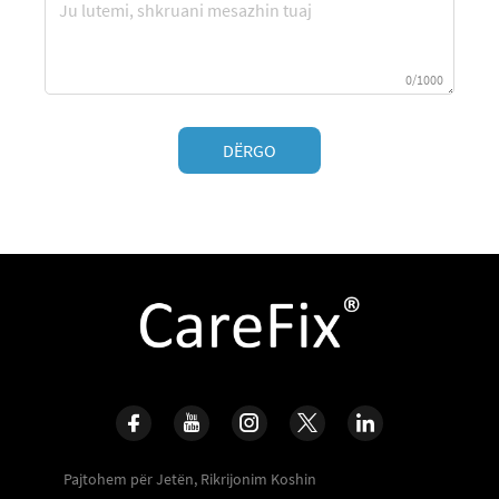
0/1000
DËRGO
Pajtohem për Jetën, Rikrijonim Koshin