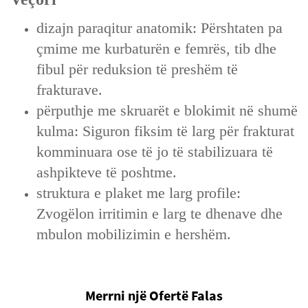
dizajn paraqitur anatomik: Përshtaten pa
çmime me kurbaturën e femrës, tib dhe
fibul për reduksion të preshëm të
frakturave.
përputhje me skruarët e blokimit në shumë
kulma: Siguron fiksim të larg për frakturat
komminuara ose të jo të stabilizuara të
ashpikteve të poshtme.
struktura e plaket me larg profile:
Zvogëlon irritimin e larg te dhenave dhe
mbulon mobilizimin e hershëm.
Merrni një Ofertë Falas