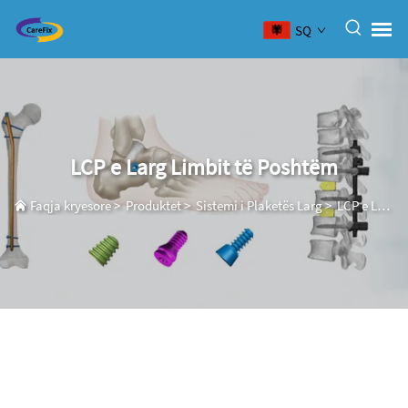
SQ
LCP e Larg Limbit të Poshtëm
Faqja kryesore
>
Produktet
>
Sistemi i Plaketës Larg
>
LCP e Larg Limbit të Poshtëm