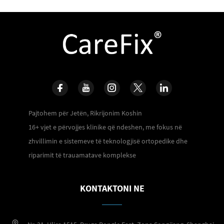
Pajtohem për Jetën, Rikrijonim Koshin
16+ vjet e përvojjes klinike që ndeshen, me fokus në
zhvillimin e sistemeve të teknologjisë ortopedike dhe
riparimit të trauamatave komplekse
KONTAKTONI NE