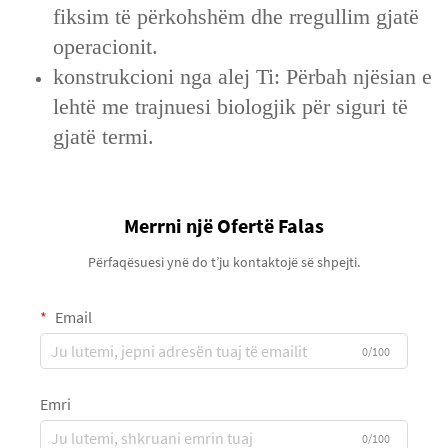
fiksim të përkohshëm dhe rregullim gjatë
operacionit.
konstrukcioni nga alej Ti: Përbah njësian e
lehtë me trajnuesi biologjik për siguri të
gjatë termi.
Merrni një Ofertë Falas
Përfaqësuesi ynë do t’ju kontaktojë së shpejti.
Email
0/100
Emri
0/100