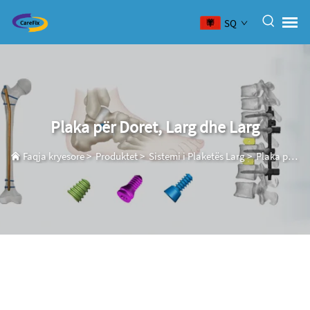
SQ
Plaka për Doret, Larg dhe Larg
Faqja kryesore
>
Produktet
>
Sistemi i Plaketës Larg
>
Plaka për Doret, Larg dhe Larg