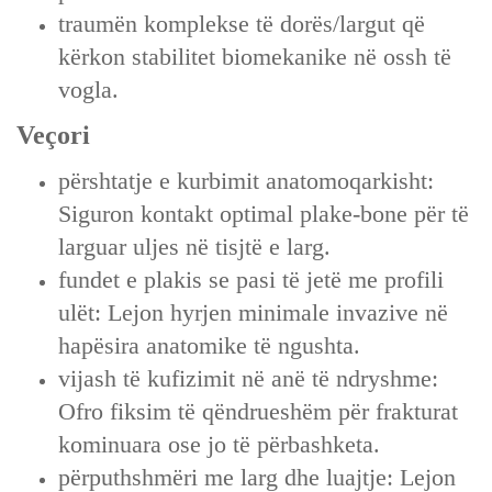
traumën komplekse të dorës/largut që
kërkon stabilitet biomekanike në ossh të
vogla.
Veçori
përshtatje e kurbimit anatomoqarkisht:
Siguron kontakt optimal plake-bone për të
larguar uljes në tisjtë e larg.
fundet e plakis se pasi të jetë me profili
ulët: Lejon hyrjen minimale invazive në
hapësira anatomike të ngushta.
vijash të kufizimit në anë të ndryshme:
Ofro fiksim të qëndrueshëm për frakturat
kominuara ose jo të përbashketa.
përputhshmëri me larg dhe luajtje: Lejon