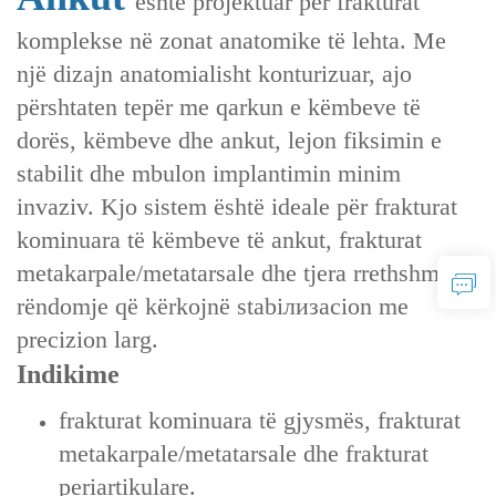
është projektuar për frakturat
komplekse në zonat anatomike të lehta. Me
një dizajn anatomialisht konturizuar, ajo
përshtaten tepër me qarkun e këmbeve të
dorës, këmbeve dhe ankut, lejon fiksimin e
stabilit dhe mbulon implantimin minim
invaziv. Kjo sistem është ideale për frakturat
kominuara të këmbeve të ankut, frakturat
metakarpale/metatarsale dhe tjera rrethshme
rëndomje që kërkojnë stabiлизacion me
precizion larg.
Indikime
frakturat kominuara të gjysmës, frakturat
metakarpale/metatarsale dhe frakturat
periartikulare.