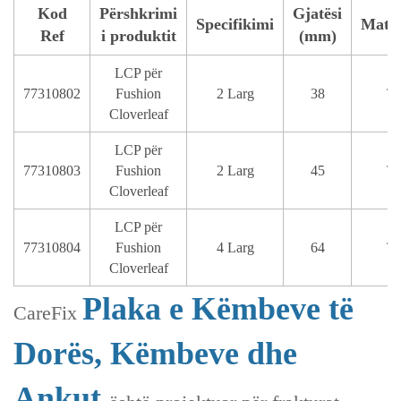
Kod
Përshkrimi
Gjatësi
Specifikimi
Mater
Ref
i produktit
(mm)
LCP për
77310802
Fushion
2 Larg
38
T
Cloverleaf
LCP për
77310803
Fushion
2 Larg
45
T
Cloverleaf
LCP për
77310804
Fushion
4 Larg
64
T
Cloverleaf
Plaka e Këmbeve të
CareFix
Dorës, Këmbeve dhe
Ankut