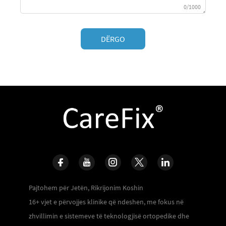
0/1000
DËRGO
Pajtohem për Jetën, Rikrijonim Koshin
16+ vjet e përvojjes klinike që ndeshen, me fokus në
zhvillimin e sistemeve të teknologjisë ortopedike dhe