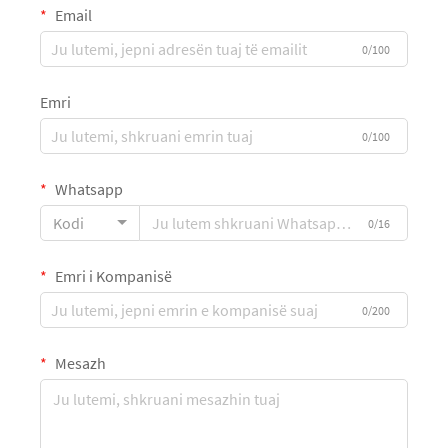
Email
0/100
Emri
0/100
Whatsapp
Kodi
0/16
Emri i Kompanisë
0/200
Mesazh