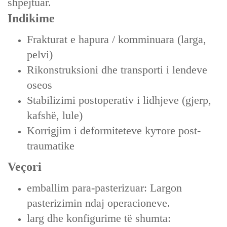
shpejtuar.
Indikime
Frakturat e hapura / komminuara (larga,
pelvi)
Rikonstruksioni dhe transporti i lendeve
oseos
Stabilizimi postoperativ i lidhjeve (gjerp,
kafshë, lule)
Korrigjim i deformiteteve kутore post-
traumatike
Veçori
emballim para-pasterizuar: Largon
pasterizimin ndaj operacioneve.
larg dhe konfigurime të shumta: