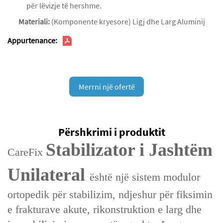
për lëvizje të hershme.
Materiali:
(Komponente kryesore) Ligj dhe Larg Aluminij
Appurtenance:
Merrni një ofertë
Përshkrimi i produktit
Stabilizator i Jashtëm
CareFix
Unilateral
është një sistem modulor
ortopedik për stabilizim, ndjeshur për fiksimin
e frakturave akute, rikonstruktion e larg dhe