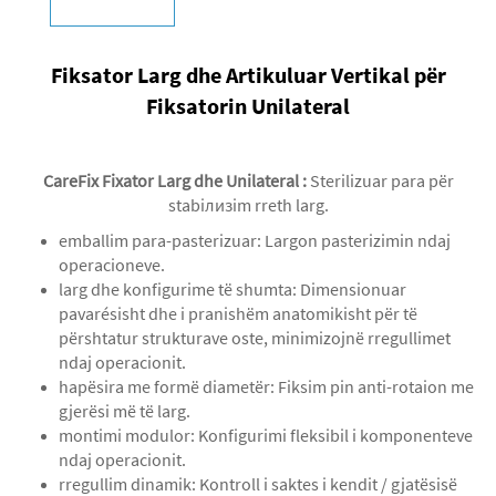
Fiksator Larg dhe Artikuluar Vertikal për
Fiksatorin Unilateral
CareFix Fixator Larg dhe Unilateral
:
Sterilizuar para për
stabiлизim rreth larg.
emballim para-pasterizuar: Largon pasterizimin ndaj
operacioneve.
larg dhe konfigurime të shumta: Dimensionuar
pavarésisht dhe i pranishëm anatomikisht për të
përshtatur strukturave oste, minimizojnë rregullimet
ndaj operacionit.
hapësira me formë diametër: Fiksim pin anti-rotaion me
gjerësi më të larg.
montimi modulor: Konfigurimi fleksibil i komponenteve
ndaj operacionit.
rregullim dinamik: Kontroll i saktes i kendit / gjatësisë