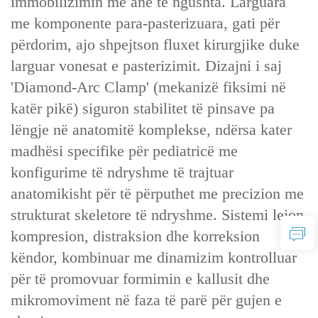
immobilizimin me ane të ngushta. Larguara
me komponente para-pasterizuara, gati për
përdorim, ajo shpejtson fluxet kirurgjike duke
larguar vonesat e pasterizimit. Dizajni i saj
'Diamond-Arc Clamp' (mekanizë fiksimi në
katër pikë) siguron stabilitet të pinsave pa
lëngje në anatomitë komplekse, ndërsa kater
madhësi specifike për pediatricë me
konfigurime të ndryshme të trajtuar
anatomikisht për të përputhet me precizion me
strukturat skeletore të ndryshme. Sistemi lejon
kompresion, distraksion dhe korreksion
këndor, kombinuar me dinamizim kontrolluar
për të promovuar formimin e kallusit dhe
mikromoviment në faza të parë për gujen e