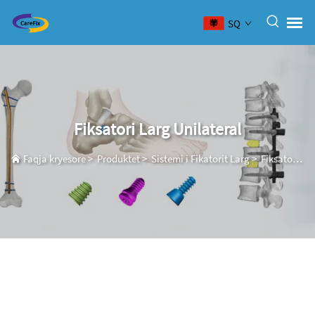
SQ
Fiksatori Larg Unilateral
Faqja kryesore
>
Produktet
>
Sistemi i Fikatorit Larg
>
Fiksatori Larg Unilateral