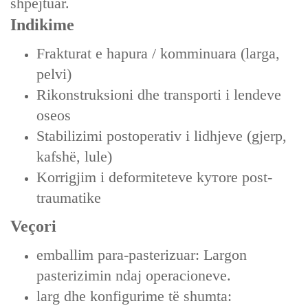
shpejtuar.
Indikime
Frakturat e hapura / komminuara (larga,
pelvi)
Rikonstruksioni dhe transporti i lendeve
oseos
Stabilizimi postoperativ i lidhjeve (gjerp,
kafshë, lule)
Korrigjim i deformiteteve kутore post-
traumatike
Veçori
emballim para-pasterizuar: Largon
pasterizimin ndaj operacioneve.
larg dhe konfigurime të shumta: