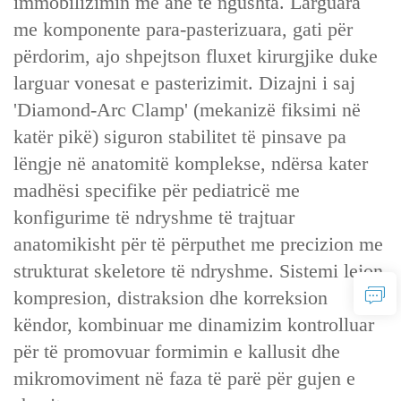
immobilizimin me ane të ngushta. Larguara
me komponente para-pasterizuara, gati për
përdorim, ajo shpejtson fluxet kirurgjike duke
larguar vonesat e pasterizimit. Dizajni i saj
'Diamond-Arc Clamp' (mekanizë fiksimi në
katër pikë) siguron stabilitet të pinsave pa
lëngje në anatomitë komplekse, ndërsa kater
madhësi specifike për pediatricë me
konfigurime të ndryshme të trajtuar
anatomikisht për të përputhet me precizion me
strukturat skeletore të ndryshme. Sistemi lejon
kompresion, distraksion dhe korreksion
këndor, kombinuar me dinamizim kontrolluar
për të promovuar formimin e kallusit dhe
mikromoviment në faza të parë për gujen e