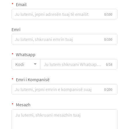
Email
0/100
Emri
0/100
Whatsapp
Kodi
0/16
Emri i Kompanisë
0/200
Mesazh