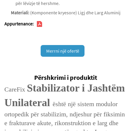
për lëvizje të hershme.
Materiali:
(Komponente kryesore) Ligj dhe Larg Aluminij
Appurtenance:
Merrni një ofertë
Përshkrimi i produktit
Stabilizator i Jashtëm
CareFix
Unilateral
është një sistem modulor
ortopedik për stabilizim, ndjeshur për fiksimin
e frakturave akute, rikonstruktion e larg dhe