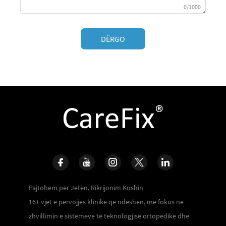
0/1000
DËRGO
Pajtohem për Jetën, Rikrijonim Koshin
16+ vjet e përvojjes klinike që ndeshen, me fokus në
zhvillimin e sistemeve të teknologjisë ortopedike dhe