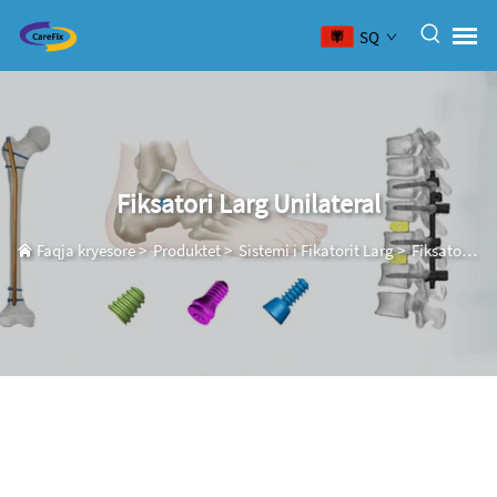
SQ
Fiksatori Larg Unilateral
Faqja kryesore
>
Produktet
>
Sistemi i Fikatorit Larg
>
Fiksatori Larg Unilateral