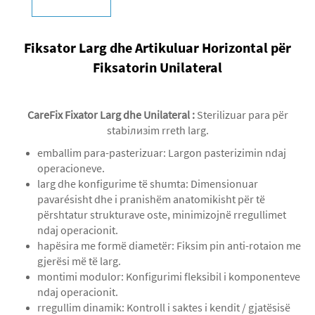
Fiksator Larg dhe Artikuluar Horizontal për
Fiksatorin Unilateral
CareFix Fixator Larg dhe Unilateral
:
Sterilizuar para për
stabiлизim rreth larg.
emballim para-pasterizuar: Largon pasterizimin ndaj
operacioneve.
larg dhe konfigurime të shumta: Dimensionuar
pavarésisht dhe i pranishëm anatomikisht për të
përshtatur strukturave oste, minimizojnë rregullimet
ndaj operacionit.
hapësira me formë diametër: Fiksim pin anti-rotaion me
gjerësi më të larg.
montimi modulor: Konfigurimi fleksibil i komponenteve
ndaj operacionit.
rregullim dinamik: Kontroll i saktes i kendit / gjatësisë