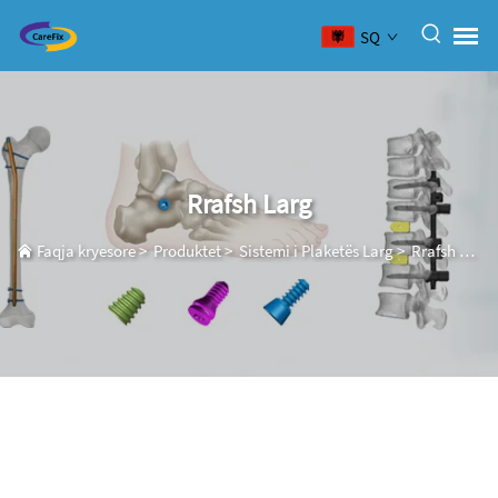
SQ
Rrafsh Larg
Faqja kryesore
>
Produktet
>
Sistemi i Plaketës Larg
>
Rrafsh Larg