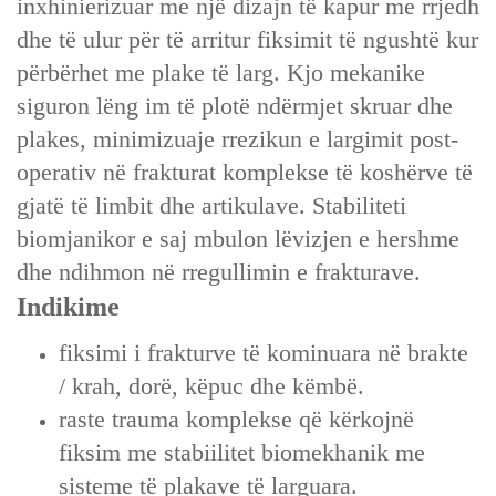
inxhinierizuar me një dizajn të kapur me rrjedh
dhe të ulur për të arritur fiksimit të ngushtë kur
përbërhet me plake të larg. Kjo mekanike
siguron lëng im të plotë ndërmjet skruar dhe
plakes, minimizuaje rrezikun e largimit post-
operativ në frakturat komplekse të koshërve të
gjatë të limbit dhe artikulave. Stabiliteti
biomjanikor e saj mbulon lëvizjen e hershme
dhe ndihmon në rregullimin e frakturave.
Indikime
fiksimi i frakturve të kominuara në brakte
/ krah, dorë, këpuc dhe këmbë.
raste trauma komplekse që kërkojnë
fiksim me stabiilitet biomekhanik me
sisteme të plakave të larguara.