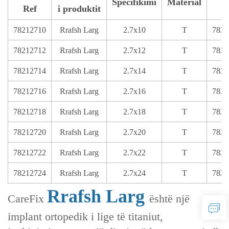
Specifikimi
Material
Ref
i produktit
R
78212710
Rrafsh Larg
2.7x10
T
7821
78212712
Rrafsh Larg
2.7x12
T
7821
78212714
Rrafsh Larg
2.7x14
T
7821
78212716
Rrafsh Larg
2.7x16
T
7821
78212718
Rrafsh Larg
2.7x18
T
7821
78212720
Rrafsh Larg
2.7x20
T
7821
78212722
Rrafsh Larg
2.7x22
T
7821
78212724
Rrafsh Larg
2.7x24
T
7821
Rrafsh Larg
CareFix
është një
implant ortopedik i lige të titaniut,