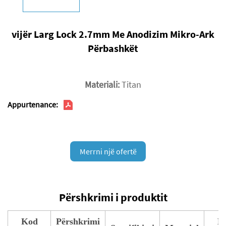
vijër Larg Lock 2.7mm Me Anodizim Mikro-Ark
Përbashkët
Materiali:
Titan
Appurtenance:
Merrni një ofertë
Përshkrimi i produktit
Kod
Përshkrimi
K