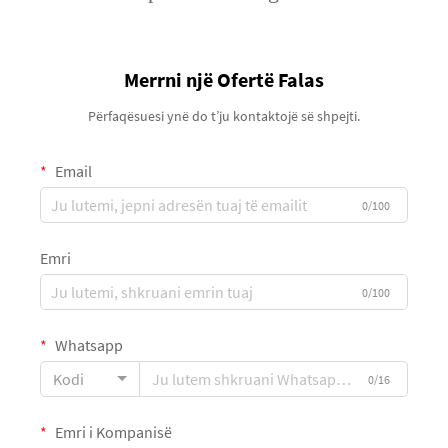
Merrni një Ofertë Falas
Përfaqësuesi ynë do t’ju kontaktojë së shpejti.
Email
0/100
Emri
0/100
Whatsapp
Kodi
0/16
Emri i Kompanisë