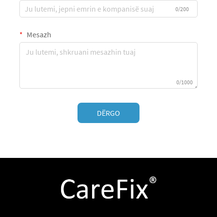
0/200
Mesazh
0/1000
DËRGO