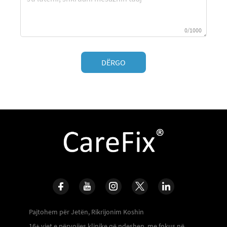
0/1000
DËRGO
Pajtohem për Jetën, Rikrijonim Koshin
16+ vjet e përvojjes klinike që ndeshen, me fokus në