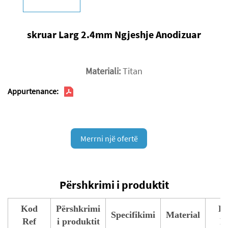
skruar Larg 2.4mm Ngjeshje Anodizuar
Materiali:
Titan
Appurtenance:
Merrni një ofertë
Përshkrimi i produktit
Kod
Përshkrimi
K
Specifikimi
Material
Ref
i produktit
R