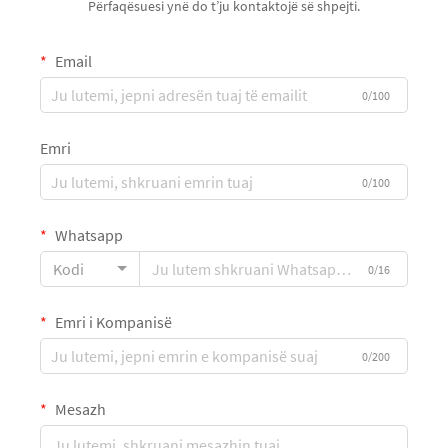
Përfaqësuesi ynë do t’ju kontaktojë së shpejti.
Email
0/100
Emri
0/100
Whatsapp
Kodi
0/16
Emri i Kompanisë
0/200
Mesazh