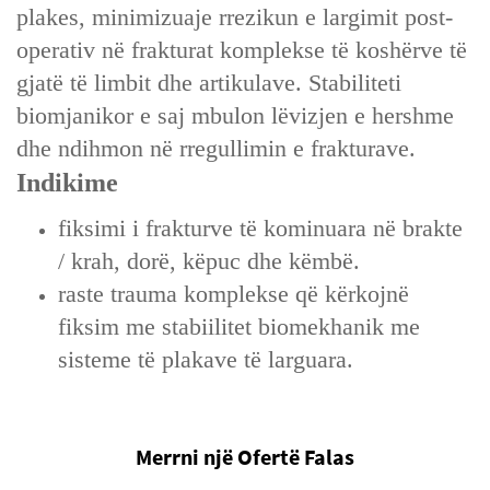
plakes, minimizuaje rrezikun e largimit post-
operativ në frakturat komplekse të koshërve të
gjatë të limbit dhe artikulave. Stabiliteti
biomjanikor e saj mbulon lëvizjen e hershme
dhe ndihmon në rregullimin e frakturave.
Indikime
fiksimi i frakturve të kominuara në brakte
/ krah, dorë, këpuc dhe këmbë.
raste trauma komplekse që kërkojnë
fiksim me stabiilitet biomekhanik me
sisteme të plakave të larguara.
Merrni një Ofertë Falas