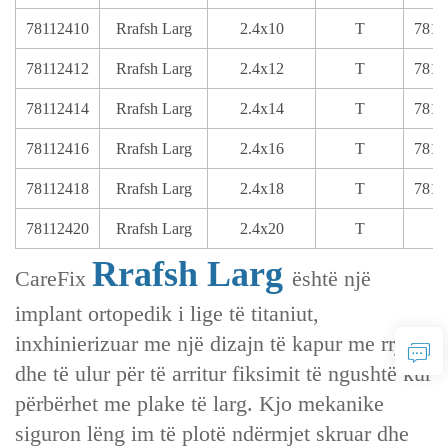
78112410
Rrafsh Larg
2.4x10
T
7811
78112412
Rrafsh Larg
2.4x12
T
7811
78112414
Rrafsh Larg
2.4x14
T
7811
78112416
Rrafsh Larg
2.4x16
T
7811
78112418
Rrafsh Larg
2.4x18
T
7811
78112420
Rrafsh Larg
2.4x20
T
Rrafsh Larg
CareFix
është një
implant ortopedik i lige të titaniut,
inxhinierizuar me një dizajn të kapur me rrjedh
dhe të ulur për të arritur fiksimit të ngushtë kur
përbërhet me plake të larg. Kjo mekanike
siguron lëng im të plotë ndërmjet skruar dhe