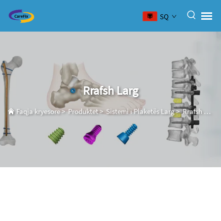
SQ
Rrafsh Larg
Faqja kryesore
>
Produktet
>
Sistemi i Plaketës Larg
>
Rrafsh Larg