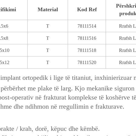
Përshkri
ifikimi
Material
Kod Ref
produk
.5x6
T
78111514
Rrafsh L
.5x8
T
78111516
Rrafsh L
.5x10
T
78111518
Rrafsh L
.5x12
T
78111520
Rrafsh L
 implant ortopedik i lige të titaniut, inxhinierizuar
ur përbërhet me plake të larg. Kjo mekanike siguron
ost-operativ në frakturat komplekse të koshërve të g
shme dhe ndihmon në rregullimin e frakturave.
brakte / krah, dorë, këpuc dhe këmbë.