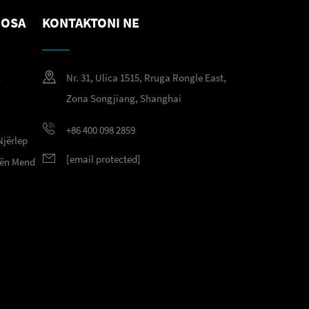
NOSA
KONTAKTONI NE
g
Nr. 31, Ulica 1515, Rruga Rongle East,
g
Zona Songjiang, Shanghai
+86 400 098 2859
Njërlep
[email protected]
 nën Mend