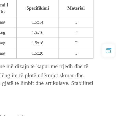
mi i
Specifikimi
Material
tit
arg
1.5x14
T
arg
1.5x16
T
arg
1.5x18
T
arg
1.5x20
T
 me një dizajn të kapur me rrjedh dhe të
 lëng im të plotë ndërmjet skruar dhe
jatë të limbit dhe artikulave. Stabiliteti