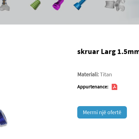
skruar Larg 1.5mm
Materiali:
Titan
Appurtenance:
Merrni një ofertë