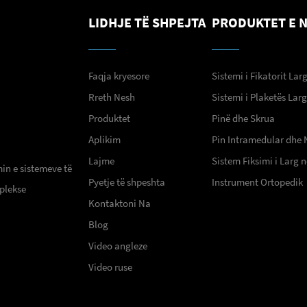
LIDHJE TË SHPEJTA
PRODUKTET E 
Faqja kryesore
Sistemi i Fikatorit Lar
Rreth Nesh
Sistemi i Plaketës Lar
Produktet
Pinë dhe Skrua
Aplikim
Pin Intramedular dhe 
Lajme
Sistem Fiksimi i Larg
min e sistemeve të
Pyetje të shpeshta
Instrument Ortopedik
plekse
Kontaktoni Na
Blog
Video angleze
Video ruse