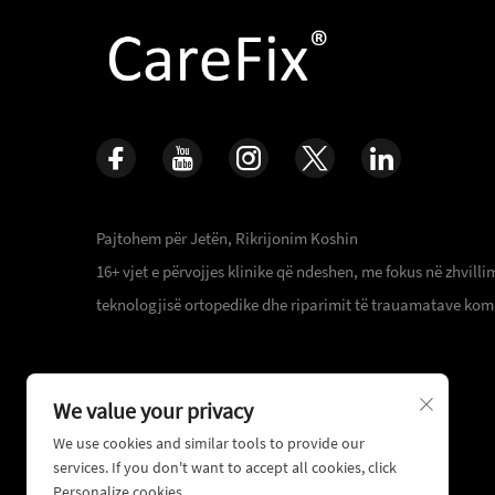
Pajtohem për Jetën, Rikrijonim Koshin
16+ vjet e përvojjes klinike që ndeshen, me fokus në zhvilli
teknologjisë ortopedike dhe riparimit të trauamatave kom
We value your privacy
We use cookies and similar tools to provide our
services. If you don't want to accept all cookies, click
Personalize cookies.