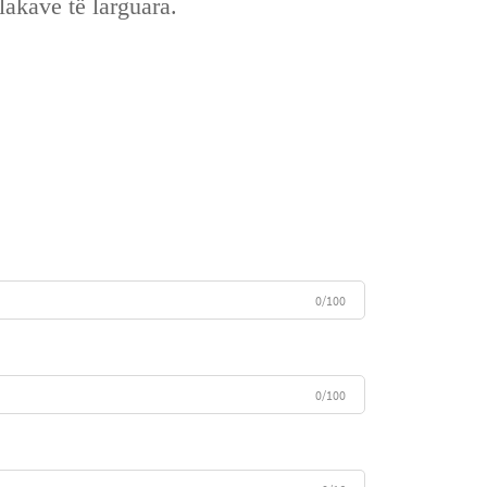
akave të larguara.
0/100
0/100