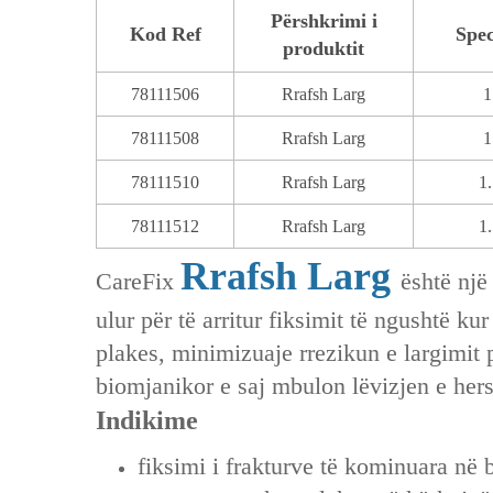
Përshkrimi i
Kod Ref
Spec
produktit
78111506
Rrafsh Larg
1
78111508
Rrafsh Larg
1
78111510
Rrafsh Larg
1
78111512
Rrafsh Larg
1
Rrafsh Larg
CareFix
është një
ulur për të arritur fiksimit të ngushtë k
plakes, minimizuaje rrezikun e largimit p
biomjanikor e saj mbulon lëvizjen e her
Indikime
fiksimi i frakturve të kominuara në 