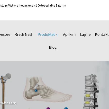
isë, 16 Vjet me Inovacione në Ortopedi dhe Sigurim
yesore
Rreth Nesh
Produktet
Aplikim
Lajme
Kontakt
Blog
Rrafsh Larg