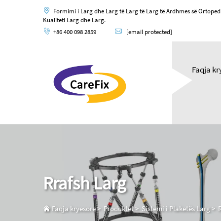
Formimi i Larg dhe Larg të Larg të Larg të Ardhmes së Ortoped
Kualiteti Larg dhe Larg.
+86 400 098 2859
[email protected]
Faqja kr
Rrafsh Larg
Faqja kryesore
>
Produktet
>
Sistemi i Plaketës Larg
>