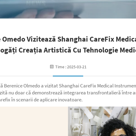
e Omedo Vizitează Shanghai CareFix Medica
ogăți Creația Artistică Cu Tehnologie Medi
Time : 2025-03-21
ă Berenice Olmedo a vizitat Shanghai CareFix Medical Instrument 
izită nu doar că demonstrează integrarea transfrontalieră între a
efix în scenarii de aplicare inovatoare.