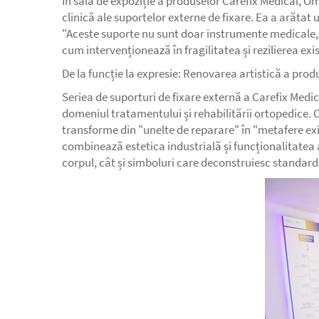
În sala de expoziție a produselor Carefix Medical, Ome
clinică ale suportelor externe de fixare. Ea a arătat
"Aceste suporte nu sunt doar instrumente medicale, ci 
cum intervenționează în fragilitatea și rezilierea ex
De la funcție la expresie: Renovarea artistică a pro
Seriea de suporturi de fixare externă a Carefix Medic
domeniul tratamentului și rehabilitării ortopedice.
transforme din "unelte de reparare" în "metafere exi
combinează estetica industrială și funcționalitatea a
corpul, cât și simboluri care deconstruiesc standard