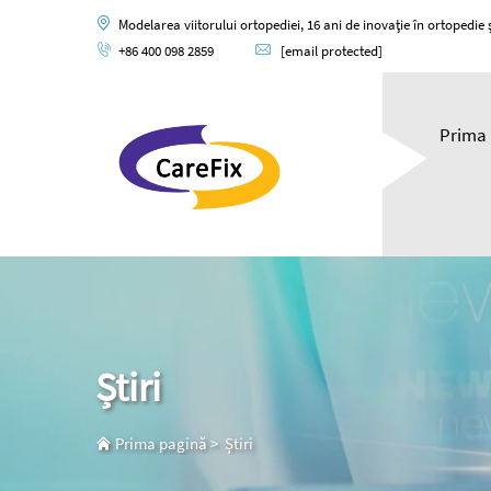
Modelarea viitorului ortopediei, 16 ani de inovație în ortopedie și
+86 400 098 2859
[email protected]
Prima 
Știri
Prima pagină
>
Știri