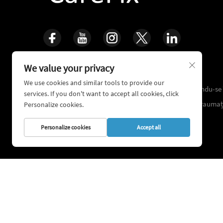
We value your privacy
Grija pentru Viață, Reconstruiește Ossii
We use cookies and similar tools to provide our
16+ ani de experiență clinică acumulată, specializându-se
services. If you don't want to accept all cookies, click
sistemelor de tehnologie ortopedică și reparație a trauma
Personalize cookies.
Personalize cookies
Accept all
Drepturi de autor © 2026 Shanghai 