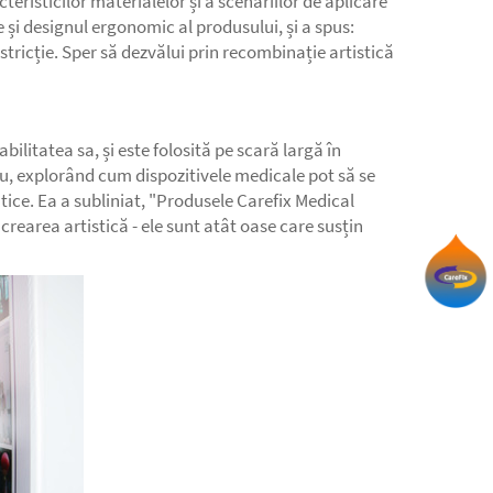
teristicilor materialelor și a scenariilor de aplicare
 și designul ergonomic al produsului, și a spus:
stricție. Sper să dezvălui prin recombinație artistică
ilitatea sa, și este folosită pe scară largă în
u, explorând cum dispozitivele medicale pot să se
tice. Ea a subliniat, "Produsele Carefix Medical
crearea artistică - ele sunt atât oase care susțin