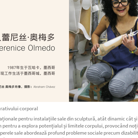
arativului corporal
onale pentru instalațiile sale din sculptură, atât dinamic cât și 
 pentru a explora potențialul și limitele corpului, provocând noțiu
perele sale abordează profund probleme sociale precum dizabilitatea