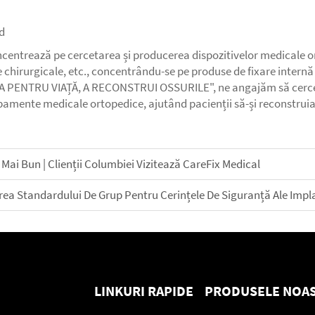
d
ncentrează pe cercetarea și producerea dispozitivelor medicale 
hirurgicale, etc., concentrându-se pe produse de fixare internă 
GRIJA PENTRU VIAȚĂ, A RECONSTRUI OSSURILE", ne angajăm să cerc
ipamente medicale ortopedice, ajutând pacienții să-și reconstrui
 Mai Bun | Clienții Columbiei Vizitează CareFix Medical
area Standardului De Grup Pentru Cerințele De Siguranță Ale Impl
LINKURI RAPIDE
PRODUSELE NOA