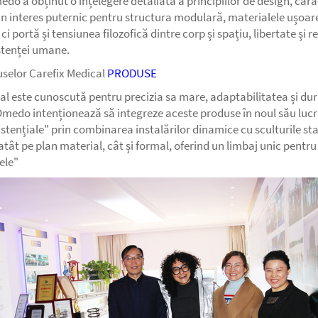
do a obținut o înțelegere detaliată a principiilor de design, carac
 un interes puternic pentru structura modulară, materialele ușoare
portă și tensiunea filozofică dintre corp și spațiu, libertate și re
istenței umane.
duselor Carefix Medical
PRODUSE
al este cunoscută pentru precizia sa mare, adaptabilitatea și durab
 Omedo intenționează să integreze aceste produse în noul său lucr
stențiale" prin combinarea instalărilor dinamice cu sculturile sta
tât pe plan material, cât și formal, oferind un limbaj unic pentru 
ele"