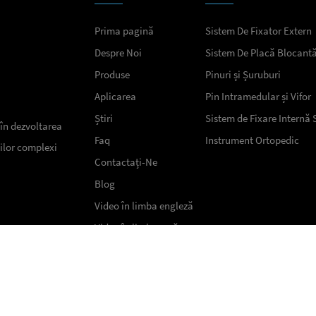
Prima pagină
Sistem De Fixator Extern
Despre Noi
Sistem De Placă Blocant
Produse
Pinuri și Șuruburi
Aplicarea
Pin Intramedular și Vifor
Știri
Sistem de Fixare Internă 
 în dezvoltarea
Faq
Instrument Ortopedic
ților complexi
Contactați-Ne
Blog
Video în limba engleză
Video în limba rusă
CareFix Medical Instrument Co., Ltd Toate drepturile rez