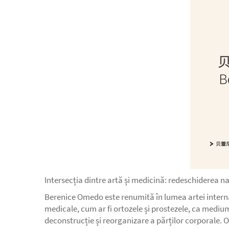
Intersecția dintre artă și medicină: redeschiderea n
Berenice Omedo este renumită în lumea artei internați
medicale, cum ar fi ortozele și prostezele, ca medium
deconstrucție și reorganizare a părților corporale. O