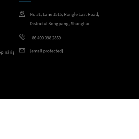
Nr. 31, Lane 1515, Rongle East Road,
ă
Districtul Songjiang, Shanghai
+86 400 098 2859
[email protected]
Spinăriș
ervate.
Politica de confidențialitate