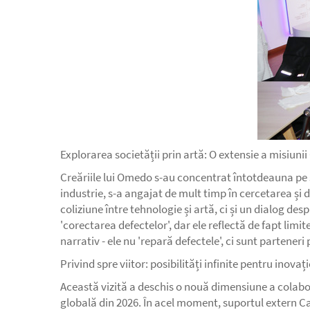
Explorarea societății prin artă: O extensie a misiunii
Creăriile lui Omedo s-au concentrat întotdeauna pe si
industrie, s-a angajat de mult timp în cercetarea și 
coliziune între tehnologie și artă, ci și un dialog d
'corectarea defectelor', dar ele reflectă de fapt lim
narrativ - ele nu 'repară defectele', ci sunt parteneri
Privind spre viitor: posibilități infinite pentru inovaț
Această vizită a deschis o nouă dimensiune a colabor
globală din 2026. În acel moment, suportul extern Ca