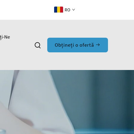
RO
ți-Ne
Obțineți o ofertă