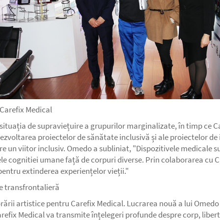
 Carefix Medical
tuația de supraviețuire a grupurilor marginalizate, în timp ce Car
dezvoltarea proiectelor de sănătate inclusivă și ale proiectelor de
espre un viitor inclusiv. Omedo a subliniat, "Dispozitivele medical
itele cognitiei umane față de corpuri diverse. Prin colaborarea cu C
 pentru extinderea experiențelor vieții."
ie transfrontalieră
ării artistice pentru Carefix Medical. Lucrarea nouă a lui Omedo 
refix Medical va transmite înțelegeri profunde despre corp, libert