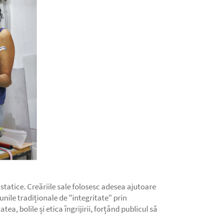
statice. Creăriile sale folosesc adesea ajutoare
nile tradiționale de "integritate" prin
, bolile și etica îngrijirii, forțând publicul să