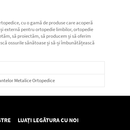
ortopedice, cu o gamă de produse care acoperă
și externă pentru ortopedie limbilor, ortopedie
etăm, să proiectăm, să producem și să oferim
ască ossurile sănătoase și să-și îmbunătățească
antelor Metalice Ortopedice
STRE
LUAȚI LEGĂTURA CU NOI