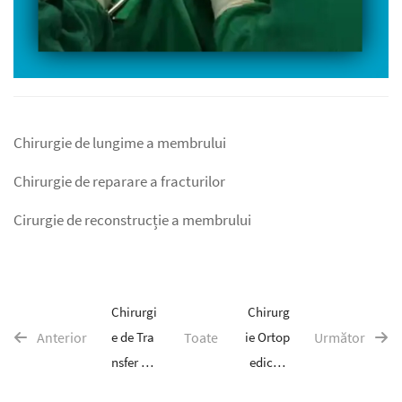
Chirurgie de lungime a membrului
Chirurgie de reparare a fracturilor
Cirurgie de reconstrucție a membrului
Chirurgi
Chirurg
Anterior
e de Tra
Toate
ie Ortop
Următor
nsfer Os
edică p
ian Tibi
entru M