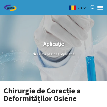
RO
Aplicație
Prima pagină
>
Aplicație
Chirurgie de Corecție a
Deformităților Osiene