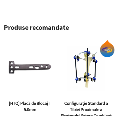
al Later
embru
al
Produse recomandate
[HTO] Placă de Blocaj T
Configurație Standard a
5.0mm
Tibiei Proximale a
Fixatorului Extern Combinat