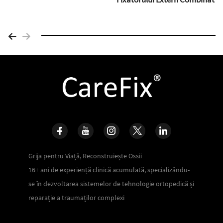
Grija pentru Viață, Reconstruiește Ossii
16+ ani de experiență clinică acumulată, specializându-
se în dezvoltarea sistemelor de tehnologie ortopedică și
reparație a traumaților complexi