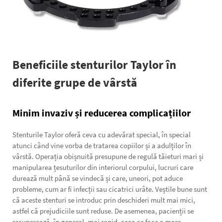
Beneficiile stenturilor Taylor în
diferite grupe de vârstă
Minim invaziv și reducerea complicațiilor
Stenturile Taylor oferă ceva cu adevărat special, în special
atunci când vine vorba de tratarea copiilor și a adulților în
vârstă. Operația obișnuită presupune de regulă tăieturi mari și
manipularea țesuturilor din interiorul corpului, lucruri care
durează mult până se vindecă și care, uneori, pot aduce
probleme, cum ar fi infecții sau cicatrici urâte. Veștile bune sunt
că aceste stenturi se introduc prin deschideri mult mai mici,
astfel că prejudiciile sunt reduse. De asemenea, pacienții se
recuperează, în general, mai rapid, ceea ce face o mare