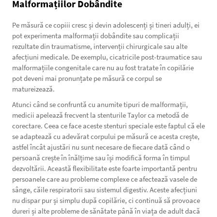
Malformațiilor Dobândite
Pe măsură ce copiii cresc și devin adolescenți și tineri adulți, ei
pot experimenta malformații dobândite sau complicații
rezultate din traumatisme, intervenții chirurgicale sau alte
afecțiuni medicale. De exemplu, cicatricile post-traumatice sau
malformațiile congenitale care nu au fost tratate în copilărie
pot deveni mai pronunțate pe măsură ce corpul se
matureizează.
Atunci când se confruntă cu anumite tipuri de malformații,
medicii apelează frecvent la stenturile Taylor ca metodă de
corectare. Ceea ce face aceste stenturi speciale este faptul că ele
se adaptează cu adevărat corpului pe măsură ce acesta crește,
astfel încât ajustări nu sunt necesare de fiecare dată când o
persoană crește în înălțime sau își modifică forma în timpul
dezvoltării. Această flexibilitate este foarte importantă pentru
persoanele care au probleme complexe ce afectează vasele de
sânge, căile respiratorii sau sistemul digestiv. Aceste afecțiuni
nu dispar pur și simplu după copilărie, ci continuă să provoace
dureri și alte probleme de sănătate până în viața de adult dacă