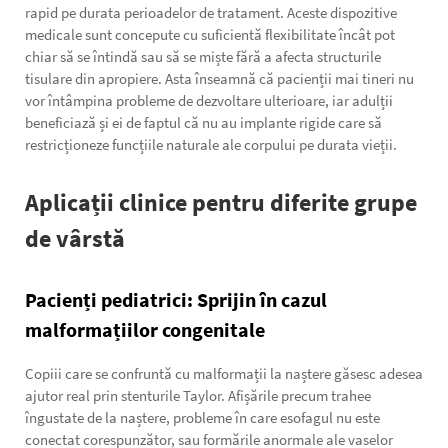
rapid pe durata perioadelor de tratament. Aceste dispozitive
medicale sunt concepute cu suficientă flexibilitate încât pot
chiar să se întindă sau să se miște fără a afecta structurile
tisulare din apropiere. Asta înseamnă că pacienții mai tineri nu
vor întâmpina probleme de dezvoltare ulterioare, iar adulții
beneficiază și ei de faptul că nu au implante rigide care să
restricționeze funcțiile naturale ale corpului pe durata vieții.
Aplicații clinice pentru diferite grupe
de vârstă
Pacienți pediatrici: Sprijin în cazul
malformațiilor congenitale
Copiii care se confruntă cu malformații la naștere găsesc adesea
ajutor real prin stenturile Taylor. Afișările precum trahee
îngustate de la naștere, probleme în care esofagul nu este
conectat corespunzător, sau formările anormale ale vaselor