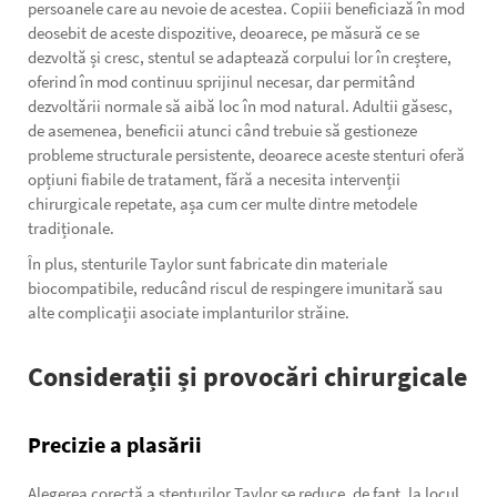
persoanele care au nevoie de acestea. Copiii beneficiază în mod
deosebit de aceste dispozitive, deoarece, pe măsură ce se
dezvoltă și cresc, stentul se adaptează corpului lor în creștere,
oferind în mod continuu sprijinul necesar, dar permitând
dezvoltării normale să aibă loc în mod natural. Adultii găsesc,
de asemenea, beneficii atunci când trebuie să gestioneze
probleme structurale persistente, deoarece aceste stenturi oferă
opțiuni fiabile de tratament, fără a necesita intervenții
chirurgicale repetate, așa cum cer multe dintre metodele
tradiționale.
În plus, stenturile Taylor sunt fabricate din materiale
biocompatibile, reducând riscul de respingere imunitară sau
alte complicații asociate implanturilor străine.
Considerații și provocări chirurgicale
Precizie a plasării
Alegerea corectă a stenturilor Taylor se reduce, de fapt, la locul