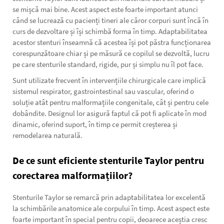
se mișcă mai bine. Acest aspect este foarte important atunci
când se lucrează cu pacienți tineri ale căror corpuri sunt încă în
curs de dezvoltare și își schimbă forma în timp. Adaptabilitatea
acestor stenturi înseamnă că acestea își pot păstra funcționarea
corespunzătoare chiar și pe măsură ce copilul se dezvoltă, lucru
pe care stenturile standard, rigide, pur și simplu nu îl pot face.
Sunt utilizate frecvent în intervențiile chirurgicale care implică
sistemul respirator, gastrointestinal sau vascular, oferind o
soluție atât pentru malformațiile congenitale, cât și pentru cele
dobândite. Designul lor asigură faptul că pot fi aplicate în mod
dinamic, oferind suport, în timp ce permit creșterea și
remodelarea naturală.
De ce sunt eficiente stenturile Taylor pentru
corectarea malformațiilor?
Stenturile Taylor se remarcă prin adaptabilitatea lor excelentă
la schimbările anatomice ale corpului în timp. Acest aspect este
foarte important în special pentru copii, deoarece aceștia cresc