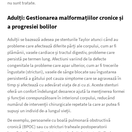
nu sunt tratate.
Adulți: Gestionarea malformațiilor cronice și
a progresiei bolilor
Adulții se bazează adesea pe stenturile Taylor atunci când au
probleme care afectează diferite părți ale corpului, cum ar fi
plămânii, vasele cardiace și tractul digestiv, probleme care
persistă pe termen lung. Afectiuni variind de la defecte
congenitale la probleme care apar ulterior, cum ar fi trecerile
îngustate (stricturi), vasele de sânge blocate sau îngustarea
persistentă a gâtului pot cauza simptome care se agravează în
timp și afectează cu adevărat viața de zi cu zi. Aceste stenturi
oferă un confort îndelungat deoarece ajută la menținerea formei
și funcției corespunzătoare în interiorul corpului, reducând
numărul de intervenții chirurgicale repetate la care ar putea fi
supuși un individ de-a lungul vieții.
De exemplu, persoanele cu boală pulmonară obstructivă
cronică (BPOC) sau cu stricturi traheale postoperatorii