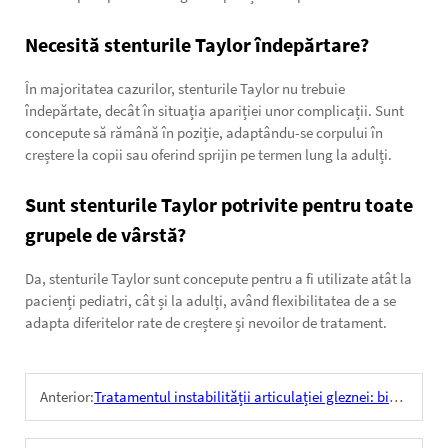
Necesită stenturile Taylor îndepărtare?
În majoritatea cazurilor, stenturile Taylor nu trebuie
îndepărtate, decât în situația apariției unor complicații. Sunt
concepute să rămână în poziție, adaptându-se corpului în
creștere la copii sau oferind sprijin pe termen lung la adulți.
Sunt stenturile Taylor potrivite pentru toate
grupele de vârstă?
Da, stenturile Taylor sunt concepute pentru a fi utilizate atât la
pacienți pediatri, cât și la adulți, având flexibilitatea de a se
adapta diferitelor rate de creștere și nevoilor de tratament.
Anterior:
Tratamentul instabilității articulației gleznei: biomecanica șuruburilor de stabilizare direcționale