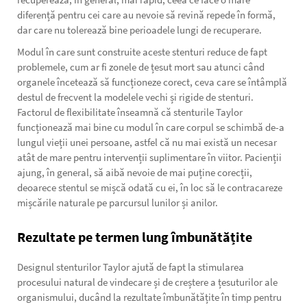
diferență pentru cei care au nevoie să revină repede în formă,
dar care nu tolerează bine perioadele lungi de recuperare.
Modul în care sunt construite aceste stenturi reduce de fapt
problemele, cum ar fi zonele de țesut mort sau atunci când
organele încetează să funcționeze corect, ceva care se întâmplă
destul de frecvent la modelele vechi și rigide de stenturi.
Factorul de flexibilitate înseamnă că stenturile Taylor
funcționează mai bine cu modul în care corpul se schimbă de-a
lungul vieții unei persoane, astfel că nu mai există un necesar
atât de mare pentru intervenții suplimentare în viitor. Pacienții
ajung, în general, să aibă nevoie de mai puține corecții,
deoarece stentul se mișcă odată cu ei, în loc să le contracareze
mișcările naturale pe parcursul lunilor și anilor.
Rezultate pe termen lung îmbunătățite
Designul stenturilor Taylor ajută de fapt la stimularea
procesului natural de vindecare și de creștere a țesuturilor ale
organismului, ducând la rezultate îmbunătățite în timp pentru