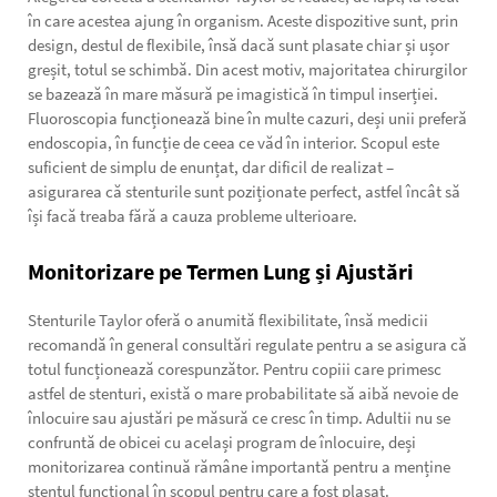
în care acestea ajung în organism. Aceste dispozitive sunt, prin
design, destul de flexibile, însă dacă sunt plasate chiar și ușor
greșit, totul se schimbă. Din acest motiv, majoritatea chirurgilor
se bazează în mare măsură pe imagistică în timpul inserției.
Fluoroscopia funcționează bine în multe cazuri, deși unii preferă
endoscopia, în funcție de ceea ce văd în interior. Scopul este
suficient de simplu de enunțat, dar dificil de realizat –
asigurarea că stenturile sunt poziționate perfect, astfel încât să
își facă treaba fără a cauza probleme ulterioare.
Monitorizare pe Termen Lung și Ajustări
Stenturile Taylor oferă o anumită flexibilitate, însă medicii
recomandă în general consultări regulate pentru a se asigura că
totul funcționează corespunzător. Pentru copiii care primesc
astfel de stenturi, există o mare probabilitate să aibă nevoie de
înlocuire sau ajustări pe măsură ce cresc în timp. Adultii nu se
confruntă de obicei cu același program de înlocuire, deși
monitorizarea continuă rămâne importantă pentru a menține
stentul funcțional în scopul pentru care a fost plasat.