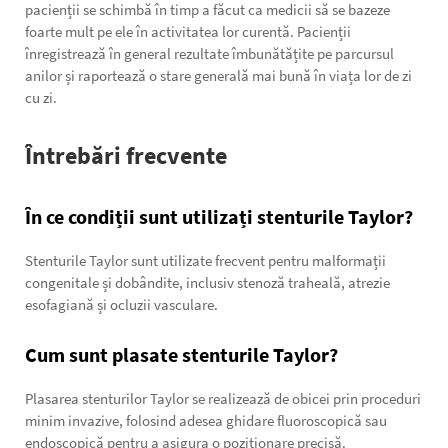
pacienții se schimbă în timp a făcut ca medicii să se bazeze
foarte mult pe ele în activitatea lor curentă. Pacienții
înregistrează în general rezultate îmbunătățite pe parcursul
anilor și raportează o stare generală mai bună în viața lor de zi
cu zi.
Întrebări frecvente
În ce condiții sunt utilizați stenturile Taylor?
Stenturile Taylor sunt utilizate frecvent pentru malformații
congenitale și dobândite, inclusiv stenoză traheală, atrezie
esofagiană și ocluzii vasculare.
Cum sunt plasate stenturile Taylor?
Plasarea stenturilor Taylor se realizează de obicei prin proceduri
minim invazive, folosind adesea ghidare fluoroscopică sau
endoscopică pentru a asigura o poziționare precisă.