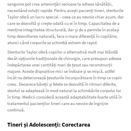
sanguine pot crea amenințări serioase la adresa sănătății,
necesitând soluții rapide. Pentru acești pacienți tineri, stenturile
Taylor oferă un lucru special – ceea ce au nevoie chiar acum, dar
care se dezvoltă și crește odată cu ei în timp. Capacitatea de a
menține integritatea structurală, dar și de a permite în același
timp dezvoltarea naturală, face o mare diferență în copilărie,
atunci când corpurile se schimbă extrem de rapid.
Stenturile Taylor oferă copiilor o alternativă mult mai blândă
decât opțiunile tradiționale de chirurgie, care presupun adesea
îndepărtarea unei cantități mari de țesut sau reconstrucții
majore. Aceste dispozitive mici se îndoaie și se mișcă, astfel
încât nu deteriorează țesuturile înconjurătoare în timp ce copiii
cresc. Deoarece băieții și fetele se dezvoltă în ritmuri diferite,
stentul se adaptează în mod natural la schimbările corpului lor
în timp. Medicii consideră această adaptabilitate foarte utilă în
tratamentul pacienților tineri care au nevoie de îngrijire
continuă.
Tineri și Adolescenți: Corectarea