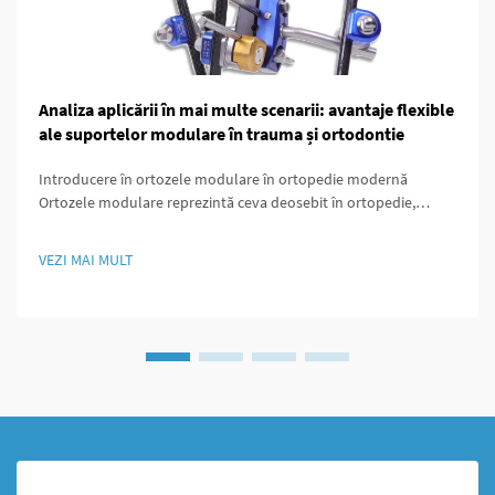
Analiza aplicării în mai multe scenarii: avantaje flexible
ale suportelor modulare în trauma și ortodontie
Introducere în ortozele modulare în ortopedie modernă
Ortozele modulare reprezintă ceva deosebit în ortopedie,
deoarece sunt concepute astfel încât să poată fi ușor
personalizate în funcție de nevoile specifice ale fiecărui pacient.
VEZI MAI MULT
Ceea ce face aceste ortoze să iasă în evidență este...