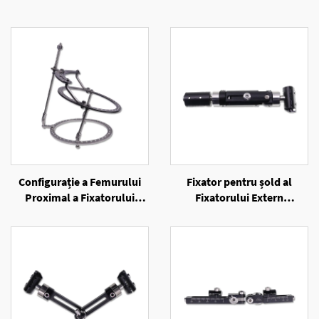
Configurație a Femurului
Fixator pentru șold al
Proximal a Fixatorului
Fixatorului Extern
Extern cu Inele
Unilateral