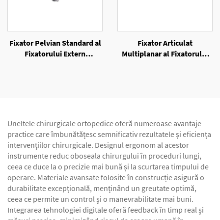
Fixator Pelvian Standard al
Fixator Articulat
Fixatorului Extern
Multiplanar al Fixatorului
Unilateral
Extern Unilateral
Uneltele chirurgicale ortopedice oferă numeroase avantaje
practice care îmbunătățesc semnificativ rezultatele și eficiența
intervențiilor chirurgicale. Designul ergonom al acestor
instrumente reduc oboseala chirurgului în proceduri lungi,
ceea ce duce la o precizie mai bună și la scurtarea timpului de
operare. Materiale avansate folosite în construcție asigură o
durabilitate excepțională, menținând un greutate optimă,
ceea ce permite un control și o manevrabilitate mai buni.
Integrarea tehnologiei digitale oferă feedback în timp real și