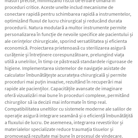
măsuri precise, minimizând riscul de eroare umană în
proceduri critice. Aceste unelte includ mecanisme de
conectare rapidă pentru schimbarea rapidă a instrumentelor,
optimizând fluxul de lucru chirurgical și reducând durata
procedurii. Natura modulară a multor instrumente permite
personalizarea în funcție de nevoile specifice ale pacientului și
ale cerințelor chirurgicale, sporind versatilitatea și eficienta
economică. Proiectarea prietenoasă cu sterilizarea asigură
curățenie și întreținere corespunzătoare, prelungind viața
utilă a unelrilor, în timp ce păstrează standardele riguroase de
higiene. Implementarea sistemelor de navigație asistate de
calculator îmbunătățește acuratețea chirurgicală și permite
proceduri mai puțin invazive, rezultând în recuperări mai
rapide ale pacienților. Capacitățile avansate de imaginare
oferă vizualizări mai bune în proceduri complexe, permitând
chirurgilor să ia decizii mai informate în timp real.
Compatibilitatea uneltilor cu sistemele moderne ale salilor de
operație asigură integrare seamănă și o eficiență îmbunătățită
a fluxului de lucru. De asemenea, integrarea revestirilor și
materialelor specializate reduce traumația tisuelor și
promovează rezultate mai bune în procesul de vindecare.