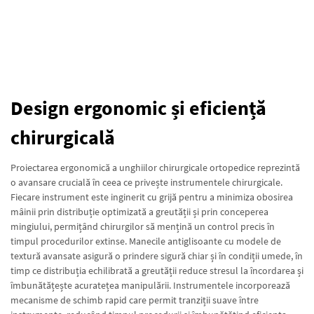
Design ergonomic și eficiență
chirurgicală
Proiectarea ergonomică a unghiilor chirurgicale ortopedice reprezintă
o avansare crucială în ceea ce privește instrumentele chirurgicale.
Fiecare instrument este inginerit cu grijă pentru a minimiza obosirea
mâinii prin distribuție optimizată a greutății și prin conceperea
mingiului, permițând chirurgilor să mențină un control precis în
timpul procedurilor extinse. Manecile antiglisoante cu modele de
textură avansate asigură o prindere sigură chiar și în condiții umede, în
timp ce distribuția echilibrată a greutății reduce stresul la încordarea și
îmbunătățește acuratețea manipulării. Instrumentele incorporează
mecanisme de schimb rapid care permit tranziții suave între