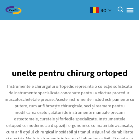
RO
unelte pentru chirurg ortoped
Instrumentele chirurgului ortopedic reprezintă o colecție sofisticată
de instrumente specializate concepute pentru a efectua proceduri
musculoscheletale precise. Aceste instrumente includ echipamente cu
putere, cum ar fi broaște chirurgicale, seci și reamere pentru
modificarea oselor, alături de instrumente manuale precum
osteotomele, curetele și forfecile specializate. Instrumentele
ortopedice moderne au dispoziții ergonomice cu materiale avansate,
cum ar fi oțelul chirurgical inoxidabil și titanul, asigurând durabilitate
și precizie. Multe instrumente integrează tehnologie digitală pentru o