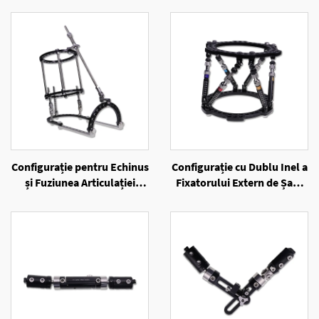
Configurație pentru Echinus
Configurație cu Dublu Inel a
și Fuziunea Articulației
Fixatorului Extern de Șase
Alungii a Fixatorului Extern
Axe cu Inele
cu Inele