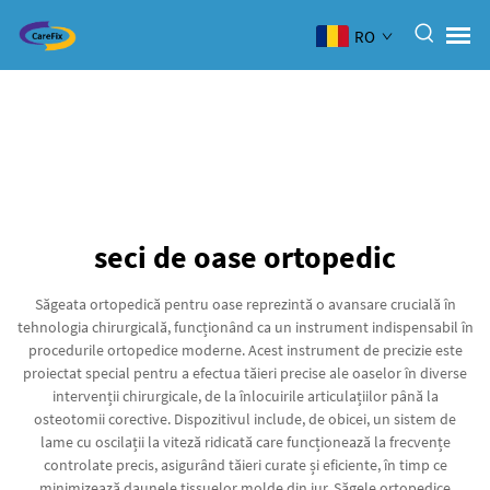
RO
seci de oase ortopedic
Săgeata ortopedică pentru oase reprezintă o avansare crucială în
tehnologia chirurgicală, funcționând ca un instrument indispensabil în
procedurile ortopedice moderne. Acest instrument de precizie este
proiectat special pentru a efectua tăieri precise ale oaselor în diverse
intervenții chirurgicale, de la înlocuirile articulațiilor până la
osteotomii corective. Dispozitivul include, de obicei, un sistem de
lame cu oscilații la viteză ridicată care funcționează la frecvențe
controlate precis, asigurând tăieri curate și eficiente, în timp ce
minimizează daunele tissuelor molde din jur. Săgele ortopedice