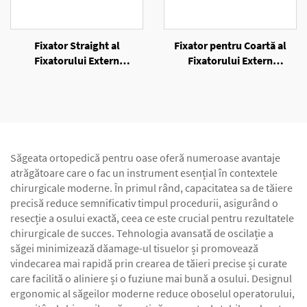
Fixator Straight al
Fixator pentru Coartă al
Fixatorului Extern
Fixatorului Extern
Unilateral
Unilateral
Săgeata ortopedică pentru oase oferă numeroase avantaje
atrăgătoare care o fac un instrument esențial în contextele
chirurgicale moderne. În primul rând, capacitatea sa de tăiere
precisă reduce semnificativ timpul procedurii, asigurând o
resecție a osului exactă, ceea ce este crucial pentru rezultatele
chirurgicale de succes. Tehnologia avansată de oscilație a
săgei minimizează dăamage-ul tisuelor și promovează
vindecarea mai rapidă prin crearea de tăieri precise și curate
care facilită o aliniere și o fuziune mai bună a osului. Designul
ergonomic al săgeilor moderne reduce oboselul operatorului,