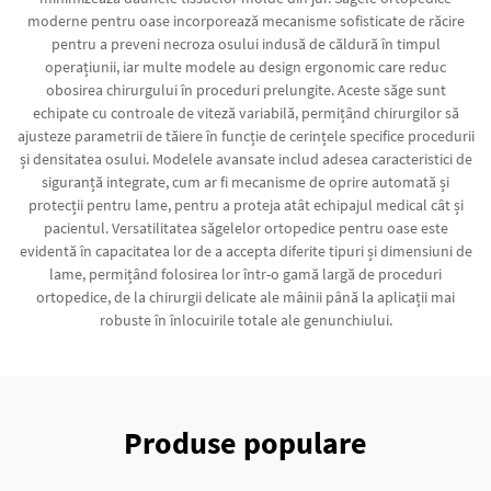
moderne pentru oase incorporează mecanisme sofisticate de răcire
pentru a preveni necroza osului indusă de căldură în timpul
operațiunii, iar multe modele au design ergonomic care reduc
obosirea chirurgului în proceduri prelungite. Aceste săge sunt
echipate cu controale de viteză variabilă, permițând chirurgilor să
ajusteze parametrii de tăiere în funcție de cerințele specifice procedurii
și densitatea osului. Modelele avansate includ adesea caracteristici de
siguranță integrate, cum ar fi mecanisme de oprire automată și
protecții pentru lame, pentru a proteja atât echipajul medical cât și
pacientul. Versatilitatea săgelelor ortopedice pentru oase este
evidentă în capacitatea lor de a accepta diferite tipuri și dimensiuni de
lame, permițând folosirea lor într-o gamă largă de proceduri
ortopedice, de la chirurgii delicate ale mâinii până la aplicații mai
robuste în înlocuirile totale ale genunchiului.
Produse populare