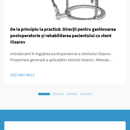
De la principiu la practică: Direcții pentru gestionarea
postoperatorie și rehabilitarea pacientului cu stent
Ilizarov
Introducere în îngrijirea postoperatorie a stentului Ilizarov.
Prezentare generală a aplicațiilor tehnicii Ilizarov. Metoda
Ilizarov a schimbat jocul pentru chirurgii ortopezi deoarece a
oferit modalități de a prelungi oasele, de a stabiliza zonele
VEZI MAI MULT
fracturate și de a corecta malformațiile care...