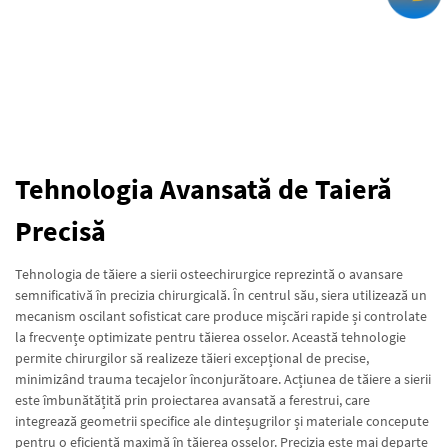
Tehnologia Avansată de Taieră
Precisă
Tehnologia de tăiere a sierii osteechirurgice reprezintă o avansare
semnificativă în precizia chirurgicală. În centrul său, siera utilizează un
mecanism oscilant sofisticat care produce mișcări rapide și controlate
la frecvențe optimizate pentru tăierea osselor. Această tehnologie
permite chirurgilor să realizeze tăieri excepțional de precise,
minimizând trauma tecajelor înconjurătoare. Acțiunea de tăiere a sierii
este îmbunătățită prin proiectarea avansată a ferestrui, care
integrează geometrii specifice ale dinteșugrilor și materiale concepute
pentru o eficiență maximă în tăierea osselor. Precizia este mai departe