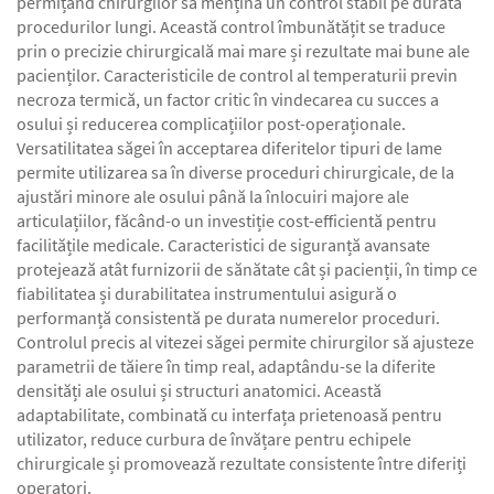
permițând chirurgilor să mențină un control stabil pe durata
procedurilor lungi. Această control îmbunătățit se traduce
prin o precizie chirurgicală mai mare și rezultate mai bune ale
pacienților. Caracteristicile de control al temperaturii previn
necroza termică, un factor critic în vindecarea cu succes a
osului și reducerea complicațiilor post-operaționale.
Versatilitatea săgei în acceptarea diferitelor tipuri de lame
permite utilizarea sa în diverse proceduri chirurgicale, de la
ajustări minore ale osului până la înlocuiri majore ale
articulațiilor, făcând-o un investiție cost-efficientă pentru
facilitățile medicale. Caracteristici de siguranță avansate
protejează atât furnizorii de sănătate cât și pacienții, în timp ce
fiabilitatea și durabilitatea instrumentului asigură o
performanță consistentă pe durata numerelor proceduri.
Controlul precis al vitezei săgei permite chirurgilor să ajusteze
parametrii de tăiere în timp real, adaptându-se la diferite
densități ale osului și structuri anatomici. Această
adaptabilitate, combinată cu interfața prietenoasă pentru
utilizator, reduce curbura de învățare pentru echipele
chirurgicale și promovează rezultate consistente între diferiți
operatori.