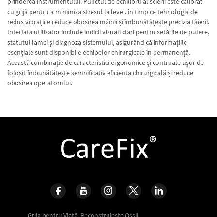
prinderea instrumentului. Punctul de echilibru al scierii este calibrat
cu grijă pentru a minimiza stresul la level, în timp ce tehnologia de
redus vibrațiile reduce obosirea mâinii și îmbunătățește precizia tăierii.
Interfata utilizator include indicii vizuali clari pentru setările de putere,
statutul lamei și diagnoza sistemului, asigurând că informațiile
esențiale sunt disponibile echipelor chirurgicale în permanență.
Această combinație de caracteristici ergonomice și controale ușor de
folosit îmbunătățește semnificativ eficiența chirurgicală și reduce
obosirea operatorului.
Grija pentru Viață, Reconstruiește Ossii