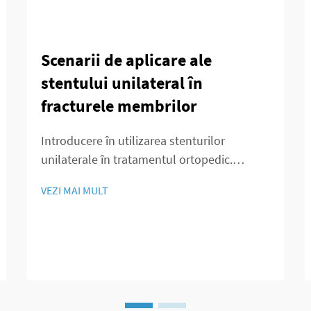
Scenarii de aplicare ale
stentului unilateral în
fracturele membrilor
Introducere în utilizarea stenturilor
unilaterale în tratamentul ortopedic.
Domeniul ortopediei este martorul unor
VEZI MAI MULT
schimbări majore datorită stenturilor
unilaterale, care oferă abordări inovatoare
pentru gestionarea fracturilor. De-a lungul
decadelor, medicii au utilizat în principal
fixarea externă de...