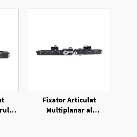
at
Fixator Articulat
rului
Multiplanar al
al
Fixatorului Extern
Unilateral