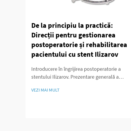
De la principiu la practică:
Direcții pentru gestionarea
postoperatorie și rehabilitarea
pacientului cu stent Ilizarov
Introducere în îngrijirea postoperatorie a
stentului Ilizarov. Prezentare generală a
aplicațiilor tehnicii Ilizarov. Metoda Ilizarov
VEZI MAI MULT
a schimbat jocul pentru chirurgii ortopezi
deoarece a oferit modalități de a prelungi
oasele, de a stabiliza zonele fracturate și de
a corecta malformațiile care...