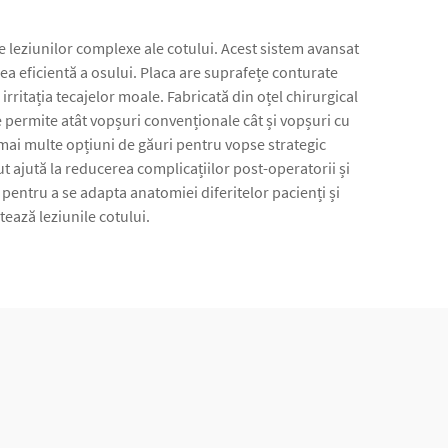
e leziunilor complexe ale cotului. Acest sistem avansat
ea eficientă a osului. Placa are suprafețe conturate
ritația tecajelor moale. Fabricată din oțel chirurgical
e permite atât vopșuri convenționale cât și vopșuri cu
de mai multe opțiuni de găuri pentru vopse strategic
t ajută la reducerea complicațiilor post-operatorii și
pentru a se adapta anatomiei diferitelor pacienți și
tează leziunile cotului.