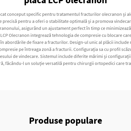
placă LCP olecranon
at conceput specific pentru tratamentul fracturilor olecranon și al
 precisă pentru a oferi o stabilitate optimală și a promova vindecar
cranonului, asigurând un ajustament perfect în timp ce minimizează ir
laca LCP Olecranon integrează tehnologia de compresie cu blocare car
ă în abordările de fixare a fracturilor. Design-ul unic al plăcii inclu
ompresie pe întreaga zonă a fracturii. Configurația sa cu profil scăzu
sului de vindecare. Sistemul include diferite mărimi și configurații 
ă, făcându-l un soluție versatilă pentru chirurgii ortopedici care tra
Produse populare