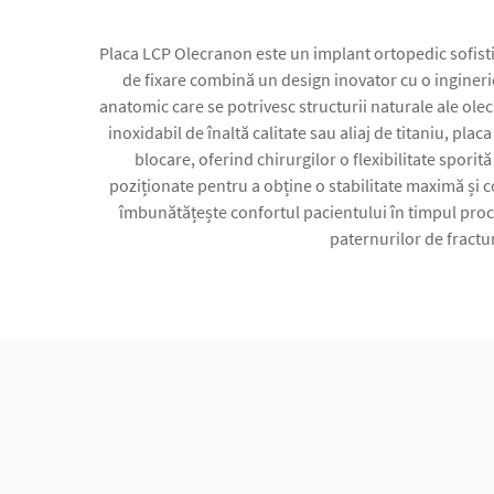
Placa LCP Olecranon este un implant ortopedic sofistic
de fixare combină un design inovator cu o inginerie
anatomic care se potrivesc structurii naturale ale ole
inoxidabil de înaltă calitate sau aliaj de titaniu, p
blocare, oferind chirurgilor o flexibilitate sporit
poziționate pentru a obține o stabilitate maximă și c
îmbunătățește confortul pacientului în timpul proce
paternurilor de fractur