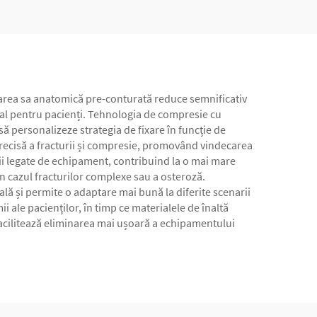
tarea sa anatomică pre-conturată reduce semnificativ
al pentru pacienți. Tehnologia de compresie cu
să personalizeze strategia de fixare în funcție de
 precisă a fracturii și compresie, promovând vindecarea
ații legate de echipament, contribuind la o mai mare
în cazul fracturilor complexe sau a osteroză.
ală și permite o adaptare mai bună la diferite scenarii
 ale pacienților, în timp ce materialele de înaltă
i facilitează eliminarea mai ușoară a echipamentului