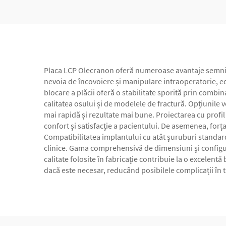
Placa LCP Olecranon oferă numeroase avantaje semnific
nevoia de încovoiere și manipulare intraoperatorie, 
blocare a plăcii oferă o stabilitate sporită prin combi
calitatea osului și de modelele de fractură. Opțiunile
mai rapidă și rezultate mai bune. Proiectarea cu profil
confort și satisfacție a pacientului. De asemenea, forț
Compatibilitatea implantului cu atât șuruburi standard,
clinice. Gama comprehensivă de dimensiuni și configura
calitate folosite în fabricație contribuie la o excelen
dacă este necesar, reducând posibilele complicații în