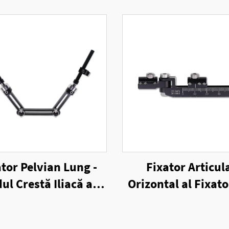
ator Pelvian Lung -
Fixator Articul
ul Crestă Iliacă al
Orizontal al Fixato
xatorului Extern
Extern Unilater
Unilateral