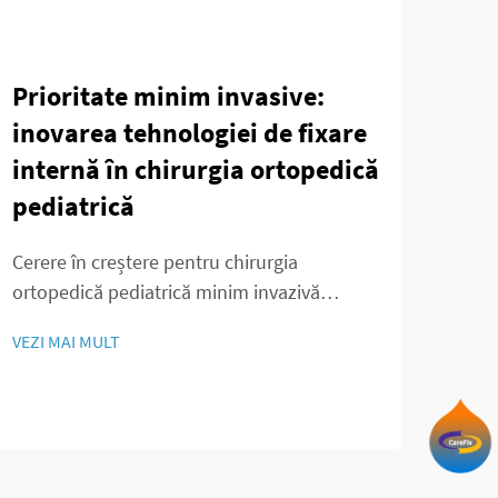
Prioritate minim invasive:
Teo
inovarea tehnologiei de fixare
de 
internă în chirurgia ortopedică
Rev
pediatrică
Col
Fix
Cerere în creștere pentru chirurgia
Art
ortopedică pediatrică minim invazivă
Prevalența în creștere a tulburărilor
Rolul
VEZI MAI MULT
musculoscheletale la copii Am observat o
Orto
creștere reală a numărului de copii
intr
diagnosticați cu probleme
VEZI
revo
musculoscheletale în ultimul deceniu sau
orto
în jurul acestuia. Afecțiuni precum ...
stabi