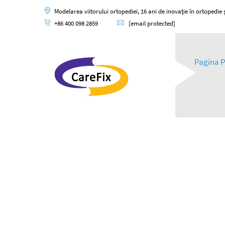
Modelarea viitorului ortopediei, 16 ani de inovație în ortopedie și
+86 400 098 2859
[email protected]
Pagina P