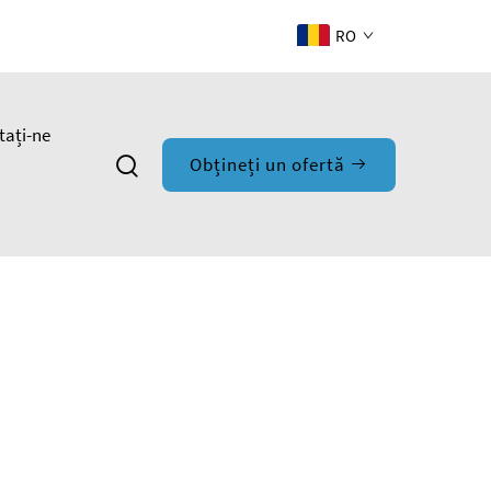
RO
tați-ne
Obțineți un ofertă