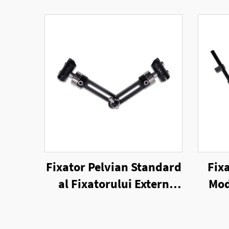
Fixator Pelvian Standard
Fix
al Fixatorului Extern
Mod
Unilateral
Fi