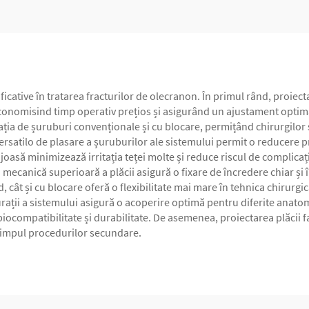
ative în tratarea fracturilor de olecranon. În primul rând, proiec
economisind timp operativ prețios și asigurând un ajustament optim
nația de șuruburi convenționale și cu blocare, permițând chirurgilor 
 versatilo de plasare a șuruburilor ale sistemului permit o reducere
 joasă minimizează irritația teței molte și reduce riscul de complic
a mecanică superioară a plăcii asigură o fixare de încredere chiar și 
 cât și cu blocare oferă o flexibilitate mai mare în tehnica chirurgic
ții a sistemului asigură o acoperire optimă pentru diferite anatomii
tă biocompatibilitate și durabilitate. De asemenea, proiectarea plăci
 timpul procedurilor secundare.