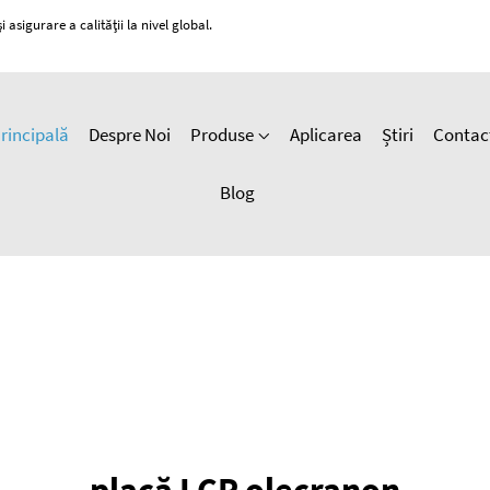
 asigurare a calității la nivel global.
rincipală
Despre Noi
Produse
Aplicarea
Știri
Contac
Blog