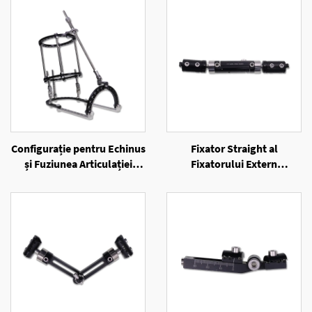
Configurație pentru Echinus
Fixator Straight al
și Fuziunea Articulației
Fixatorului Extern
Alungii a Fixatorului Extern
Unilateral
cu Inele