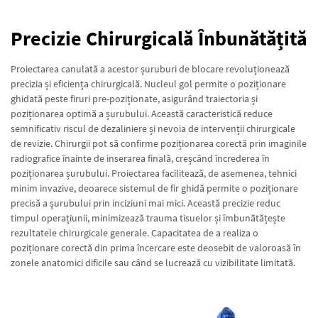
Precizie Chirurgicală Înbunătățită
Proiectarea canulată a acestor șuruburi de blocare revoluționează
precizia și eficiența chirurgicală. Nucleul gol permite o poziționare
ghidată peste firuri pre-poziționate, asigurând traiectoria și
poziționarea optimă a șurubului. Această caracteristică reduce
semnificativ riscul de dezaliniere și nevoia de intervenții chirurgicale
de revizie. Chirurgii pot să confirme poziționarea corectă prin imaginile
radiografice înainte de inserarea finală, creșcând încrederea în
poziționarea șurubului. Proiectarea facilitează, de asemenea, tehnici
minim invazive, deoarece sistemul de fir ghidă permite o poziționare
precisă a șurubului prin inciziuni mai mici. Această precizie reduc
timpul operațiunii, minimizează trauma tisuelor și îmbunătățește
rezultatele chirurgicale generale. Capacitatea de a realiza o
poziționare corectă din prima încercare este deosebit de valoroasă în
zonele anatomici dificile sau când se lucrează cu vizibilitate limitată.