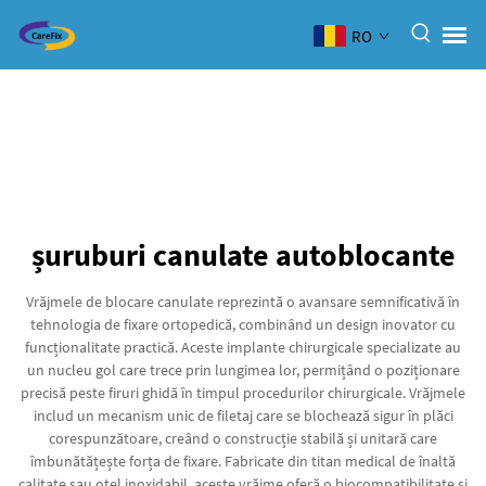
RO
șuruburi canulate autoblocante
Vrăjmele de blocare canulate reprezintă o avansare semnificativă în
tehnologia de fixare ortopedică, combinând un design inovator cu
funcționalitate practică. Aceste implante chirurgicale specializate au
un nucleu gol care trece prin lungimea lor, permițând o poziționare
precisă peste firuri ghidă în timpul procedurilor chirurgicale. Vrăjmele
includ un mecanism unic de filetaj care se blochează sigur în plăci
corespunzătoare, creând o construcție stabilă și unitară care
îmbunătățește forța de fixare. Fabricate din titan medical de înaltă
calitate sau oțel inoxidabil, aceste vrăjme oferă o biocompatibilitate și