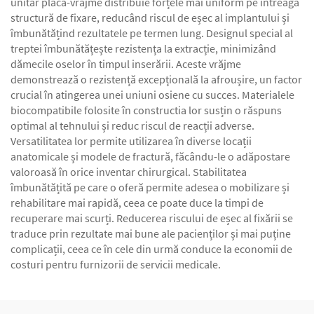
unitar placă-vrăjme distribuie forțele mai uniform pe întreaga
structură de fixare, reducând riscul de eșec al implantului și
îmbunătățind rezultatele pe termen lung. Designul special al
treptei îmbunătățește rezistența la extracție, minimizând
dămecile oselor în timpul inserării. Aceste vrăjme
demonstrează o rezistență excepțională la afroușire, un factor
crucial în atingerea unei uniuni osiene cu succes. Materialele
biocompatibile folosite în constructia lor susțin o răspuns
optimal al tehnului și reduc riscul de reacții adverse.
Versatilitatea lor permite utilizarea în diverse locații
anatomicale și modele de fractură, făcându-le o adăpostare
valoroasă în orice inventar chirurgical. Stabilitatea
îmbunătățită pe care o oferă permite adesea o mobilizare și
rehabilitare mai rapidă, ceea ce poate duce la timpi de
recuperare mai scurți. Reducerea riscului de eșec al fixării se
traduce prin rezultate mai bune ale pacienților și mai puține
complicații, ceea ce în cele din urmă conduce la economii de
costuri pentru furnizorii de servicii medicale.