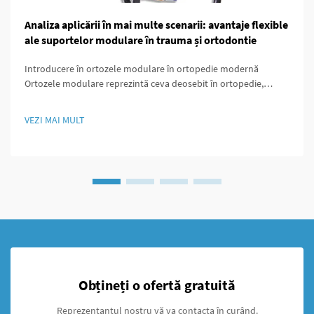
Analiza aplicării în mai multe scenarii: avantaje flexible
ale suportelor modulare în trauma și ortodontie
Introducere în ortozele modulare în ortopedie modernă
Ortozele modulare reprezintă ceva deosebit în ortopedie,
deoarece sunt concepute astfel încât să poată fi ușor
personalizate în funcție de nevoile specifice ale fiecărui pacient.
VEZI MAI MULT
Ceea ce face aceste ortoze să iasă în evidență este...
Obțineți o ofertă gratuită
Reprezentantul nostru vă va contacta în curând.