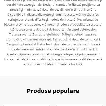
durabilitate excepționale. Designul canulat facilitează poziționarea
precisă și minimizează riscul de dezaliniere în timpul inserării.
Disponibile în diverse diametre și lungimi, aceste vrăjme săatisfac
cerințele anatomic diferite și modele de fractură. Mecanismul de
blocare previne retragerea vrăjmelor și reduce probabilitatea eșecului
fixării, ceea ce este deosebit de important în cazul osterozelor.
Tratarea avansată a suprafeței îmbunătățește osteointegrarea,
promovând vindecarea mai rapidă și reducând riscul de complicații.
Designul optimizat al fileturilor ingineriate cu precizie maximizează
forța de ținere, minimizând daunele tissulare în timpul inserării.
Aceste vrăjme au revoluționat chirurgia ortopedică prin permitem
fixarea mai fiabilă în cazuri dificile, în special în zone cu calitate proastă
a osului sau modele complexe de fractură.
Produse populare