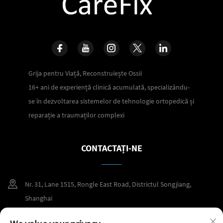
Grija pentru Viață, Reconstruiește Ossii
16+ ani de experiență clinică acumulată, specializându-
se în dezvoltarea sistemelor de tehnologie ortopedică și
reparație a traumaților complexi
CONTACTAȚI-NE
Nr. 31, Lane 1515, Rongle East Road, Districtul Songjiang,
Shanghai
+86 400 098 2859