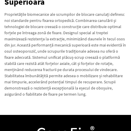
Superioară
Proprietățile biomecanice ale scrumpilor de blocare canulați definesc
noi standarde pentru fixarea ortopedică. Combinarea canulării și
tehnologiei de blocare creează o construcție care distribuie optimal
forțele pe întreaga zonă de fixare. Designul special al treptei
maximizează rezistența la extracție, minimizând daunele în tecul osos
din jur. Această performanță mecanică superioară este mai evidentă în
osul osteoporozič, unde scrupurile tradiționale adesea nu oferă o
fixare adecvată. Sistemul unificat plăcuș-scrup creează o platformă
stabilă care rezistă atât forțelor axiale, cât și forțelor de rotație,
menținând reducerea fracturii pe durata procesului de vindecare.
Stabilitatea îmbunătățită permite adesea o mobilizare și rehabilitare
mai timpurie, accelerând potențial timpul de recuperare. Scrupii
demonstrează o rezistență excepțională la eșecul de oboșuire,
asigurând o fiabilitate de fixare pe termen lung.