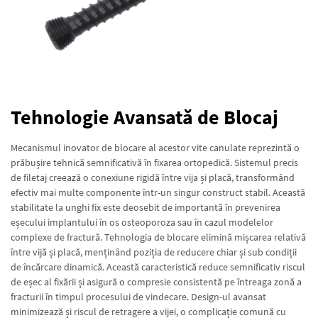
Tehnologie Avansată de Blocaj
Mecanismul inovator de blocare al acestor vite canulate reprezintă o
prăbușire tehnică semnificativă în fixarea ortopedică. Sistemul precis
de filetaj creează o conexiune rigidă între vija și placă, transformând
efectiv mai multe componente într-un singur construct stabil. Această
stabilitate la unghi fix este deosebit de importantă în prevenirea
eșecului implantului în os osteoporoza sau în cazul modelelor
complexe de fractură. Tehnologia de blocare elimină mișcarea relativă
între vijă și placă, menținând poziția de reducere chiar și sub condiții
de încărcare dinamică. Această caracteristică reduce semnificativ riscul
de eșec al fixării și asigură o compresie consistentă pe întreaga zonă a
fracturii în timpul procesului de vindecare. Design-ul avansat
minimizează și riscul de retragere a vijei, o complicație comună cu