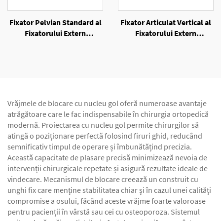
Fixator Pelvian Standard al
Fixator Articulat Vertical al
Fixatorului Extern
Fixatorului Extern
Unilateral
Unilateral
Vrăjmele de blocare cu nucleu gol oferă numeroase avantaje
atrăgătoare care le fac indispensabile în chirurgia ortopedică
modernă. Proiectarea cu nucleu gol permite chirurgilor să
atingă o poziționare perfectă folosind firuri ghid, reducând
semnificativ timpul de operare și îmbunătățind precizia.
Această capacitate de plasare precisă minimizează nevoia de
intervenții chirurgicale repetate și asigură rezultate ideale de
vindecare. Mecanismul de blocare creează un construit cu
unghi fix care menține stabilitatea chiar și în cazul unei calități
compromise a osului, făcând aceste vrăjme foarte valoroase
pentru pacienții în vârstă sau cei cu osteoporoza. Sistemul