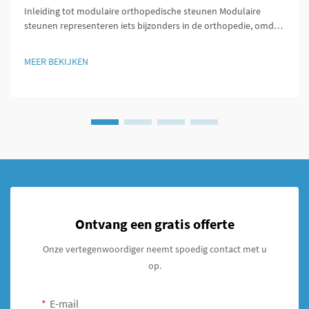
Inleiding tot modulaire orthopedische steunen Modulaire
steunen representeren iets bijzonders in de orthopedie, omdat
ze eenvoudig kunnen worden aangepast aan de specifieke
behoeften van elke patiënt. Wat deze steunen onderscheidt, is...
MEER BEKIJKEN
Ontvang een gratis offerte
Onze vertegenwoordiger neemt spoedig contact met u
op.
E-mail