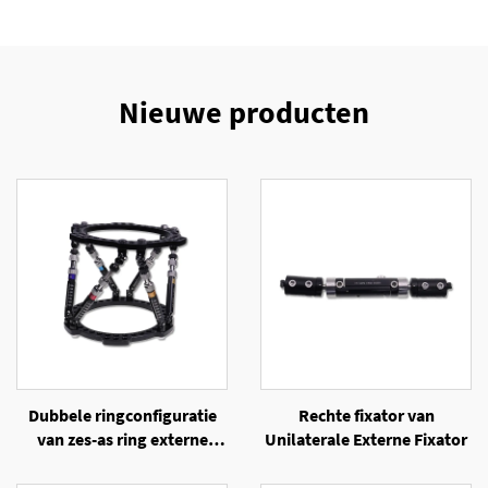
Nieuwe producten
Dubbele ringconfiguratie
Rechte fixator van
van zes-as ring externe
Unilaterale Externe Fixator
fixator