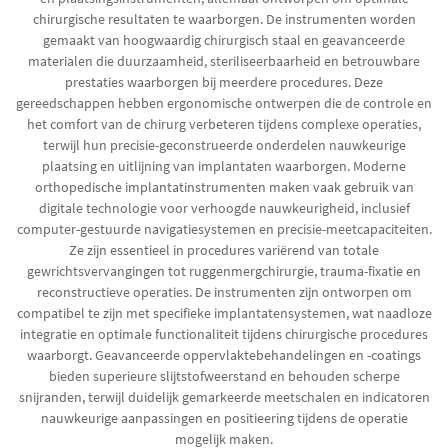
chirurgische resultaten te waarborgen. De instrumenten worden
gemaakt van hoogwaardig chirurgisch staal en geavanceerde
materialen die duurzaamheid, steriliseerbaarheid en betrouwbare
prestaties waarborgen bij meerdere procedures. Deze
gereedschappen hebben ergonomische ontwerpen die de controle en
het comfort van de chirurg verbeteren tijdens complexe operaties,
terwijl hun precisie-geconstrueerde onderdelen nauwkeurige
plaatsing en uitlijning van implantaten waarborgen. Moderne
orthopedische implantatinstrumenten maken vaak gebruik van
digitale technologie voor verhoogde nauwkeurigheid, inclusief
computer-gestuurde navigatiesystemen en precisie-meetcapaciteiten.
Ze zijn essentieel in procedures variërend van totale
gewrichtsvervangingen tot ruggenmergchirurgie, trauma-fixatie en
reconstructieve operaties. De instrumenten zijn ontworpen om
compatibel te zijn met specifieke implantatensystemen, wat naadloze
integratie en optimale functionaliteit tijdens chirurgische procedures
waarborgt. Geavanceerde oppervlaktebehandelingen en -coatings
bieden superieure slijtstofweerstand en behouden scherpe
snijranden, terwijl duidelijk gemarkeerde meetschalen en indicatoren
nauwkeurige aanpassingen en positieering tijdens de operatie
mogelijk maken.