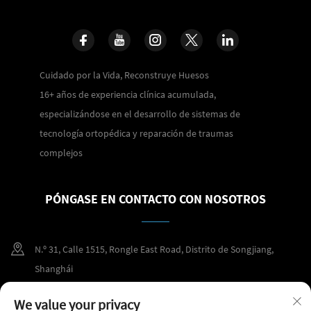
Cuidado por la Vida, Reconstruye Huesos
16+ años de experiencia clínica acumulada,
especializándose en el desarrollo de sistemas de
tecnología ortopédica y reparación de traumas
complejos
PÓNGASE EN CONTACTO CON NOSOTROS
N.º 31, Calle 1515, Rongle East Road, Distrito de Songjiang,
Shanghái
+86 400 098 2859
We value your privacy