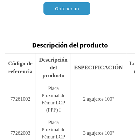
Obtener un
presupuesto
Descripción del producto
Descripción
Código de
Lon
del
ESPECIFICACIÓN
referencia
(
producto
Placa
Proximal de
77261002
2 agujeros 100°
Fémur LCP
(PPF) I
Placa
Proximal de
77262003
3 agujeros 100°
Fémur LCP