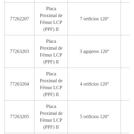
Placa
Proximal de
77262207
7 orificios 120°
1
Fémur LCP
(PPF) II
Placa
Proximal de
77263203
3 agujeros 120°
Fémur LCP
(PPF) II
Placa
Proximal de
77263204
4 orificios 120°
Fémur LCP
(PPF) II
Placa
Proximal de
77263205
5 orificios 120°
1
Fémur LCP
(PPF) II