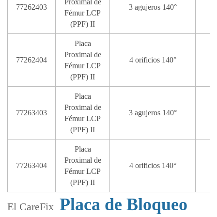
Proximal de
77262403
3 agujeros 140°
Fémur LCP
(PPF) II
Placa
Proximal de
77262404
4 orificios 140°
Fémur LCP
(PPF) II
Placa
Proximal de
77263403
3 agujeros 140°
Fémur LCP
(PPF) II
Placa
Proximal de
77263404
4 orificios 140°
1
Fémur LCP
(PPF) II
Placa de Bloqueo
El CareFix ‌