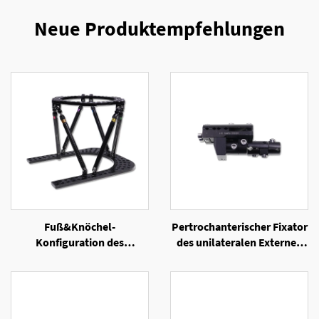
Neue Produktempfehlungen
Fuß&Knöchel-
Pertrochanterischer Fixator
Konfiguration des
des unilateralen Externen
Sechsachsen-Ringexternen
Fixators
Fixators