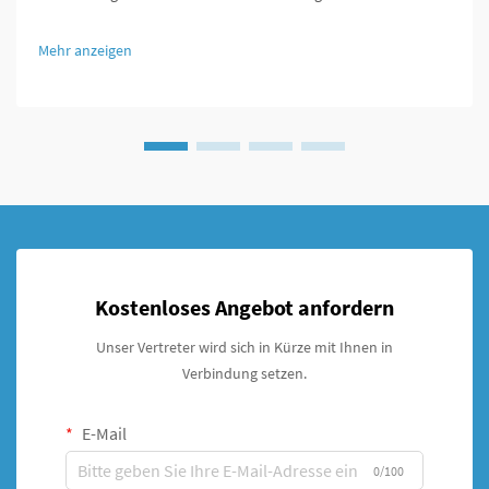
Technik Die Ilizarov-Methode hat das Spiel für Orthopäden
verändert, da sie Möglichkeiten bot, Knochen zu verlängern,
Mehr anzeigen
gebrochene Bereiche zu stabilisieren und Deformitäten zu
beheben, die bisher nicht behandelbar waren.
Kostenloses Angebot anfordern
Unser Vertreter wird sich in Kürze mit Ihnen in
Verbindung setzen.
E-Mail
0/100