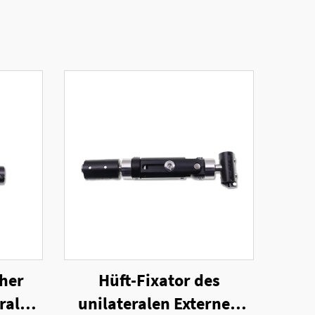
her
Hüft-Fixator des
eralen
unilateralen Externen