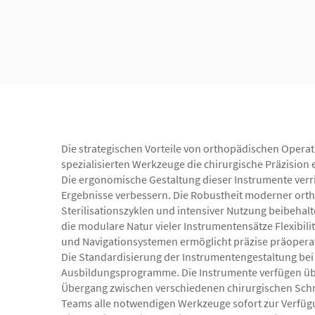
Ringexternen Fixators
Rin
Die strategischen Vorteile von orthopädischen Operat
spezialisierten Werkzeuge die chirurgische Präzision
Die ergonomische Gestaltung dieser Instrumente verr
Ergebnisse verbessern. Die Robustheit moderner orthop
Sterilisationszyklen und intensiver Nutzung beibeha
die modulare Natur vieler Instrumentensätze Flexibili
und Navigationsystemen ermöglicht präzise präoperati
Die Standardisierung der Instrumentengestaltung bei 
Ausbildungsprogramme. Die Instrumente verfügen ü
Übergang zwischen verschiedenen chirurgischen Schri
Teams alle notwendigen Werkzeuge sofort zur Verfügu