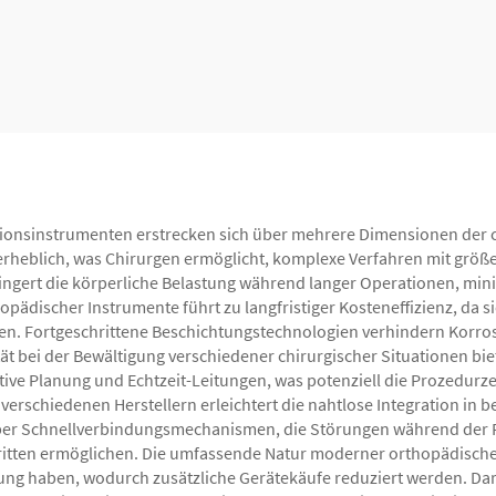
Sechsachsen-
Externen Fixato
gexternen Fixators
ionsinstrumenten erstrecken sich über mehrere Dimensionen der ch
 erheblich, was Chirurgen ermöglicht, komplexe Verfahren mit größ
ingert die körperliche Belastung während langer Operationen, mi
ädischer Instrumente führt zu langfristiger Kosteneffizienz, da sie
lten. Fortgeschrittene Beschichtungstechnologien verhindern Korr
tät bei der Bewältigung verschiedener chirurgischer Situationen bi
ve Planung und Echtzeit-Leitungen, was potenziell die Prozedurzei
verschiedenen Herstellern erleichtert die nahtlose Integration in 
ber Schnellverbindungsmechanismen, die Störungen während der 
tten ermöglichen. Die umfassende Natur moderner orthopädischer I
ng haben, wodurch zusätzliche Gerätekäufe reduziert werden. Dar