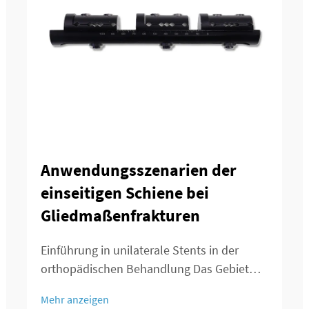
Anwendungsszenarien der
einseitigen Schiene bei
Gliedmaßenfrakturen
Einführung in unilaterale Stents in der
orthopädischen Behandlung Das Gebiet
der Orthopädie erfährt große
Mehr anzeigen
Veränderungen durch unilaterale Stents,