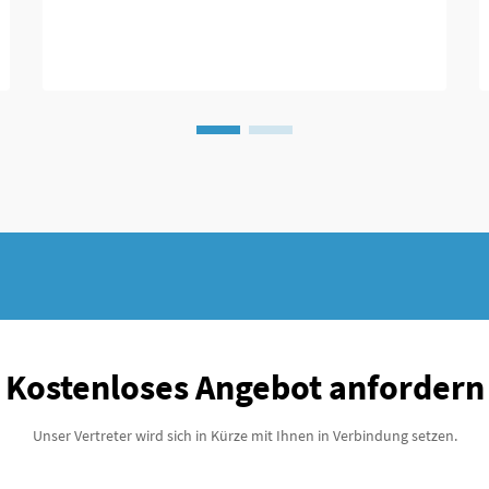
die neue Ansätze zur Behandlung von
Knochenbrüchen bieten. Jahrzehntelang
verwendeten Ärzte hauptsächlich externe
Fixationsvorrichtungen...
Kostenloses Angebot anfordern
Unser Vertreter wird sich in Kürze mit Ihnen in Verbindung setzen.