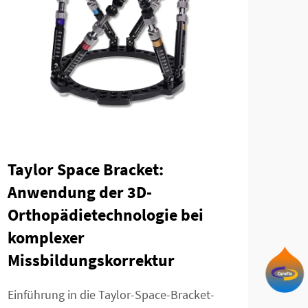
Taylor Space Bracket:
An
Anwendung der 3D-
Zwi
Orthopädietechnologie bei
in 
komplexer
Einl
Missbildungskorrektur
Lend
erfo
Einführung in die Taylor-Space-Bracket-
Mehr
Lend