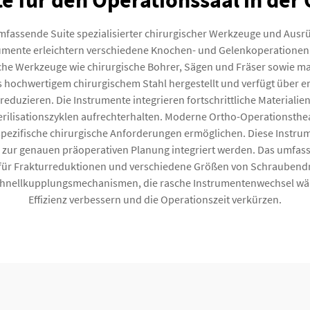
e für den Operationssaal in der
fassende Suite spezialisierter chirurgischer Werkzeuge und Ausrüst
rumente erleichtern verschiedene Knochen- und Gelenkoperationen
che Werkzeuge wie chirurgische Bohrer, Sägen und Fräser sowie m
us hochwertigem chirurgischem Stahl hergestellt und verfügt über e
eduzieren. Die Instrumente integrieren fortschrittliche Materialie
erilisationszyklen aufrechterhalten. Moderne Ortho-Operationsthea
zifische chirurgische Anforderungen ermöglichen. Diese Instrume
 zur genauen präoperativen Planung integriert werden. Das umfas
für Frakturreduktionen und verschiedene Größen von Schraubendreh
Schnellkupplungsmechanismen, die rasche Instrumentenwechsel wä
Effizienz verbessern und die Operationszeit verkürzen.