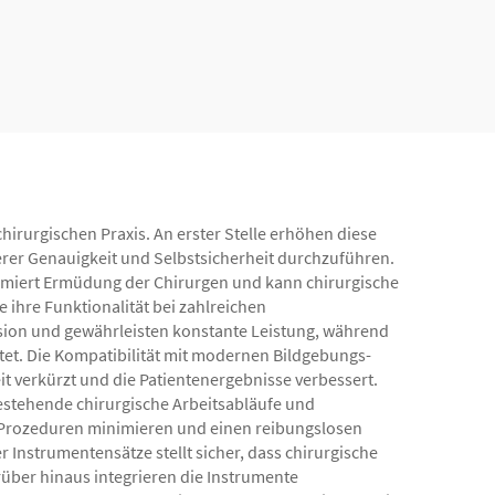
rs
Fixators
irurgischen Praxis. An erster Stelle erhöhen diese
erer Genauigkeit und Selbstsicherheit durchzuführen.
nimiert Ermüdung der Chirurgen und kann chirurgische
 ihre Funktionalität bei zahlreichen
osion und gewährleisten konstante Leistung, während
etet. Die Kompatibilität mit modernen Bildgebungs-
t verkürzt und die Patientenergebnisse verbessert.
bestehende chirurgische Arbeitsabläufe und
Prozeduren minimieren und einen reibungslosen
nstrumentensätze stellt sicher, dass chirurgische
über hinaus integrieren die Instrumente