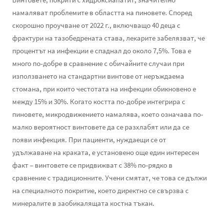
намаляват проблемите в областта на пиновете. Според
скорошно проучване от 2022 г., включващо 40 деца с
фрактури на тазобедрената става, лекарите забелязват, че
процентът на инфекции е спаднал до около 7,5%. Това е
много по-добре в сравнение с обичайните случаи при
използването на стандартни винтове от неръждаема
стомана, при които честотата на инфекции обикновено е
между 15% и 30%. Когато костта по-добре интегрира с
пиновете, микродвижението намалява, което означава по-
малко вероятност винтовете да се разхлабят или да се
появи инфекция. При пациенти, нуждаещи се от
удължаване на краката, е установено още един интересен
факт – винтовете се придвижват с 38% по-рядко в
сравнение с традиционните. Учени смятат, че това се дължи
на специалното покритие, което директно се свързва с
минералите в заобикалящата костна тъкан.