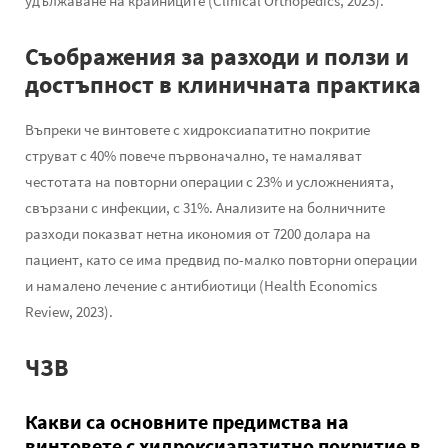
удължаване на крайниците (Clinical Orthopedics, 2023).
Съображения за разходи и ползи и
достъпност в клиничната практика
Въпреки че винтовете с хидроксиапатитно покритие
струват с 40% повече първоначално, те намаляват
честотата на повторни операции с 23% и усложненията,
свързани с инфекции, с 31%. Анализите на болничните
разходи показват нетна икономия от 7200 долара на
пациент, като се има предвид по-малко повторни операции
и намалено лечение с антибиотици (Health Economics
Review, 2023).
ЧЗВ
Какви са основните предимства на
винтовете с хидроксиапатитно покритие в