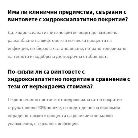
Има ли клинични предимства, свързани с
винтовете с хидроксиапатитно покритие?
Да, хидроксиапатитните покрития водят до намалено
разхлабване на щифтовете и по-ниски проценти на
инфекции, по-бързо възстановяване, по-рано толериране
на теглото и подобрена дългосрочна стабилност.
По-скъпи ли са винтовете с
хидроксиапатитно покритие в сравнение с
тези от неръждаема стомана?
Първоначално винтовете с хидроксиапатитно покритие
струват около 40% повече, но водят до нетна икономия
поради по-ниските проценти на ревизии и по-малко
усложнения, свързани с инфекции.