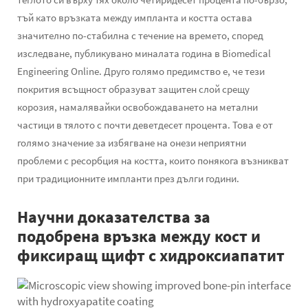
тъй като връзката между импланта и костта остава
значително по-стабилна с течение на времето, според
изследване, публикувано миналата година в Biomedical
Engineering Online. Друго голямо предимство е, че тези
покрития всъщност образуват защитен слой срещу
корозия, намалявайки освобождаването на метални
частици в тялото с почти деветдесет процента. Това е от
голямо значение за избягване на онези неприятни
проблеми с ресорбция на костта, които понякога възникват
при традиционните импланти през дълги години.
Научни доказателства за
подобрена връзка между кост и
фиксиращ щифт с хидроксиапатит