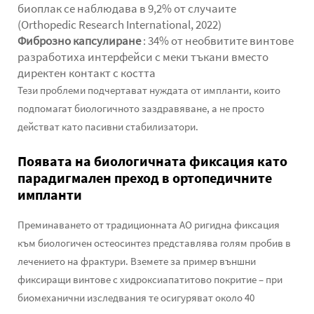
биоплак се наблюдава в 9,2% от случаите
(Orthopedic Research International, 2022)
Фиброзно капсулиране
: 34% от необвитите винтове
разработиха интерфейси с меки тъкани вместо
директен контакт с костта
Тези проблеми подчертават нуждата от импланти, които
подпомагат биологичното заздравяване, а не просто
действат като пасивни стабилизатори.
Появата на биологичната фиксация като
парадигмален преход в ортопедичните
импланти
Преминаването от традиционната AO ригидна фиксация
към биологичен остеосинтез представлява голям пробив в
лечението на фрактури. Вземете за пример външни
фиксиращи винтове с хидроксиапатитово покритие – при
биомеханични изследвания те осигуряват около 40