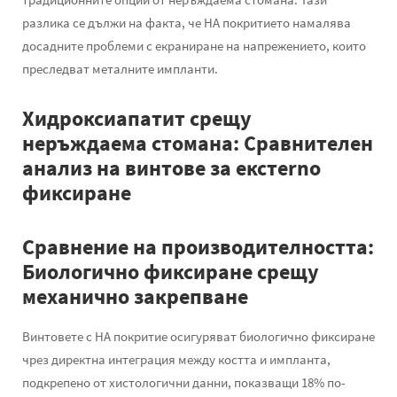
разлика се дължи на факта, че HA покритието намалява
досадните проблеми с екраниране на напрежението, които
преследват металните импланти.
Хидроксиапатит срещу
неръждаема стомана: Сравнителен
анализ на винтове за екстerno
фиксиране
Сравнение на производителността:
Биологично фиксиране срещу
механично закрепване
Винтовете с HA покритие осигуряват биологично фиксиране
чрез директна интеграция между костта и импланта,
подкрепено от хистологични данни, показващи 18% по-