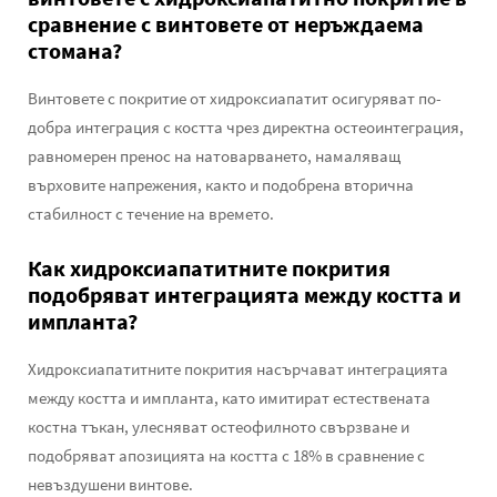
сравнение с винтовете от неръждаема
стомана?
Винтовете с покритие от хидроксиапатит осигуряват по-
добра интеграция с костта чрез директна остеоинтеграция,
равномерен пренос на натоварването, намаляващ
върховите напрежения, както и подобрена вторична
стабилност с течение на времето.
Как хидроксиапатитните покрития
подобряват интеграцията между костта и
импланта?
Хидроксиапатитните покрития насърчават интеграцията
между костта и импланта, като имитират естествената
костна тъкан, улесняват остеофилното свързване и
подобряват апозицията на костта с 18% в сравнение с
невъздушени винтове.