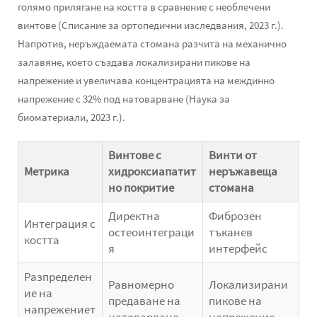
голямо прилягане на костта в сравнение с необлечени
винтове (Списание за ортопедични изследвания, 2023 г.).
Напротив, неръждаемата стомана разчита на механично
залавяне, което създава локализирани пикове на
напрежение и увеличава концентрацията на междинно
напрежение с 32% под натоварване (Наука за
биоматериали, 2023 г.).
Винтове с
Винти от
Метрика
хидроксиапатит
неръжавеща
но покритие
стомана
Директна
Фиброзен
Интеграция с
остеоинтеграци
тъканев
костта
я
интерфейс
Разпределен
Равномерно
Локализирани
ие на
предаване на
пикове на
напрежениет