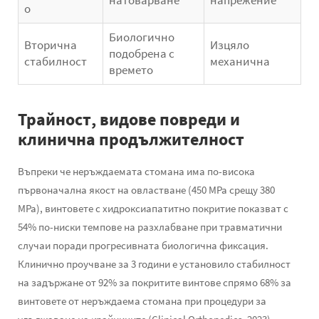
натоварване
напрежение
о
Биологично
Вторична
Изцяло
подобрена с
стабилност
механична
времето
Трайност, видове повреди и
клинична продължителност
Въпреки че неръждаемата стомана има по-висока
първоначална якост на овластване (450 MPa срещу 380
MPa), винтовете с хидроксиапатитно покритие показват с
54% по-ниски темпове на разхлабване при травматични
случаи поради прогресивната биологична фиксация.
Клинично проучване за 3 години е установило стабилност
на задържане от 92% за покритите винтове спрямо 68% за
винтовете от неръждаема стомана при процедури за