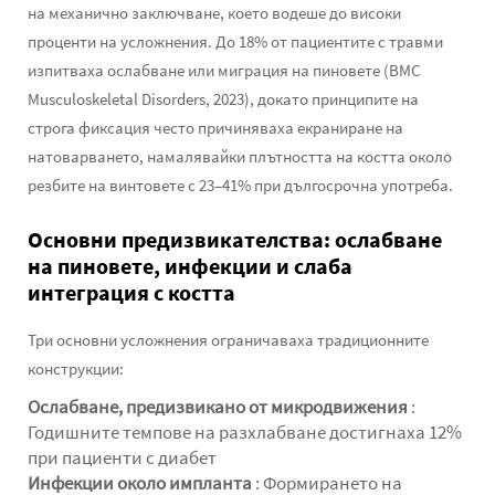
на механично заключване, което водеше до високи
проценти на усложнения. До 18% от пациентите с травми
изпитваха ослабване или миграция на пиновете (BMC
Musculoskeletal Disorders, 2023), докато принципите на
строга фиксация често причиняваха екраниране на
натоварването, намалявайки плътността на костта около
резбите на винтовете с 23–41% при дългосрочна употреба.
Основни предизвикателства: ослабване
на пиновете, инфекции и слаба
интеграция с костта
Три основни усложнения ограничаваха традиционните
конструкции:
Ослабване, предизвикано от микродвижения
:
Годишните темпове на разхлабване достигнаха 12%
при пациенти с диабет
Инфекции около импланта
: Формирането на