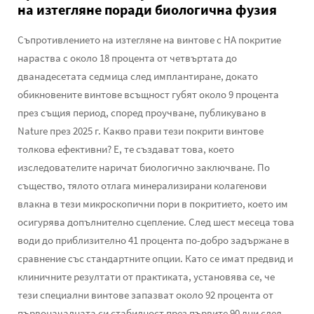
на изтегляне поради биологична фузия
Съпротивлението на изтегляне на винтове с HA покритие
нараства с около 18 процента от четвъртата до
дванадесетата седмица след имплантиране, докато
обикновените винтове всъщност губят около 9 процента
през същия период, според проучване, публикувано в
Nature през 2025 г. Какво прави тези покрити винтове
толкова ефективни? Е, те създават това, което
изследователите наричат биологично заключване. По
същество, тялото отлага минерализирани колагенови
влакна в тези микроскопични пори в покритието, което им
осигурява допълнително сцепление. След шест месеца това
води до приблизително 41 процента по-добро задържане в
сравнение със стандартните опции. Като се имат предвид и
клиничните резултати от практиката, установява се, че
тези специални винтове запазват около 92 процента от
първоначалната си стабилност през първите 90 дни след