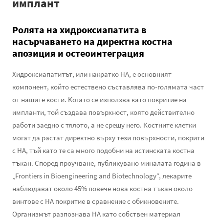
имплант
Ролята на хидроксиапатита в
насърчаването на директна костна
апозиция и остеоинтеграция
Хидроксиапатитът, или накратко HA, е основният
компонент, който естествено съставлява по-голямата част
от нашите кости. Когато се използва като покритие на
импланти, той създава повърхност, която действително
работи заедно с тялото, а не срещу него. Костните клетки
могат да растат директно върху тези повърхности, покрити
с HA, тъй като те са много подобни на истинската костна
тъкан. Според проучване, публикувано миналата година в
„Frontiers in Bioengineering and Biotechnology“, лекарите
наблюдават около 45% повече нова костна тъкан около
винтове с HA покритие в сравнение с обикновените.
Организмът разпознава HA като собствен материал