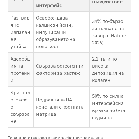
въздействие
интерфейс
Разтвар
Освобождава
34% по-бързо
яне-
калциеви йони,
запълване на
изпадан
индуциращи
зазора (Nature,
е в
образуването на
2025)
утайка
нова кост
Адсорбц
2,1 пъти по-
ия на
Свързва остеогенни
висока
протеин
фактори за растеж
депозиция на
и
колаген
Кристал
50% по-силна
ографск
Подравнява HA
интерфейсна
о
кристали с костната
връзка до 6-та
свързва
матрица
седмица
не
Това многотактово взаимодействие намалява