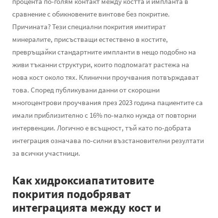
процента по-голям контакт между костта и импланта в
сравнение с обикновените винтове без покритие.
Причината? Тези специални покрития имитират
минералите, присъстващи естествено в костите,
превръщайки стандартните импланти в нещо подобно на
живи тъканни структури, които подпомагат растежа на
нова кост около тях. Клинични проучвания потвърждават
това. Според публикувани данни от скорошни
многоцентрови проучвания през 2023 година пациентите са
имали приблизително с 16% по-малко нужда от повторни
интервенции. Логично е всъщност, тъй като по-добрата
интеграция означава по-силни възстановителни резултати
за всички участници.
Как хидроксиапатитовите
покрития подобряват
интеграцията между кост и