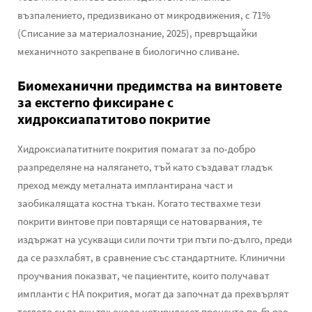
възпалението, предизвикано от микродвижения, с 71%
(Списание за материалознание, 2025), превръщайки
механичното закрепване в биологично сливане.
Биомеханични предимства на винтовете
за екстerno фиксиране с
хидроксиапатитово покритие
Хидроксиапатитните покрития помагат за по-добро
разпределяне на налягането, тъй като създават гладък
преход между металната имплантирана част и
заобикалящата костна тъкан. Когато тествахме тези
покрити винтове при повтарящи се натоварвания, те
издържат на усукващи сили почти три пъти по-дълго, преди
да се разхлабят, в сравнение със стандартните. Клинични
проучвания показват, че пациентите, които получават
импланти с HA покрития, могат да започнат да прехвърлят
теглото си върху тях около четиридесет процента по-бързо,