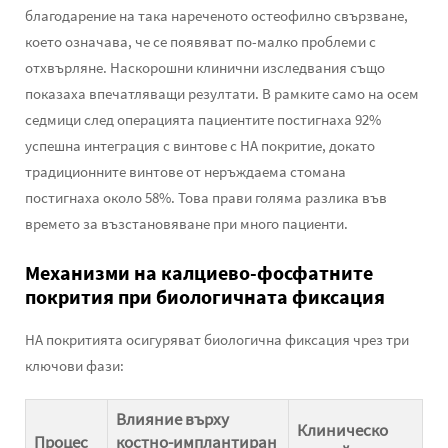
благодарение на така нареченото остеофилно свързване,
което означава, че се появяват по-малко проблеми с
отхвърляне. Наскорошни клинични изследвания също
показаха впечатляващи резултати. В рамките само на осем
седмици след операцията пациентите постигнаха 92%
успешна интеграция с винтове с HA покритие, докато
традиционните винтове от неръждаема стомана
постигнаха около 58%. Това прави голяма разлика във
времето за възстановяване при много пациенти.
Механизми на калциево-фосфатните
покрития при биологичната фиксация
HA покритията осигуряват биологична фиксация чрез три
ключови фази:
Влияние върху
Клиническо
Процес
костно-имплантиран