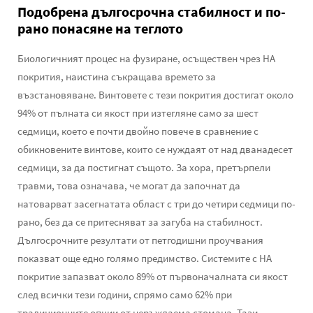
Подобрена дългосрочна стабилност и по-
рано понасяне на теглото
Биологичният процес на фузиране, осъществен чрез HA
покрития, наистина съкращава времето за
възстановяване. Винтовете с тези покрития достигат около
94% от пълната си якост при изтегляне само за шест
седмици, което е почти двойно повече в сравнение с
обикновените винтове, които се нуждаят от над дванадесет
седмици, за да постигнат същото. За хора, претърпели
травми, това означава, че могат да започнат да
натоварват засегнатата област с три до четири седмици по-
рано, без да се притесняват за загуба на стабилност.
Дългосрочните резултати от петгодишни проучвания
показват още едно голямо предимство. Системите с HA
покритие запазват около 89% от първоначалната си якост
след всички тези години, спрямо само 62% при
традиционните опции от неръждаема стомана. Тази