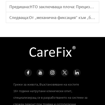
Предишна:
HTO заключваща плоча: Прецизно и стабилно решение за висока остеотомия на колянната става
Следваща:
От „механична фиксация“ към „биологична фузия“: трансформацията на винтовете за екстerno фиксиране с хидроксиапатитово покритие
Грижи за живота, Възстановяване на костите
16+ години натрупани клинически опит,
специализиращ се в разработването на системи за
сложен ремонт при травми и ортопедични