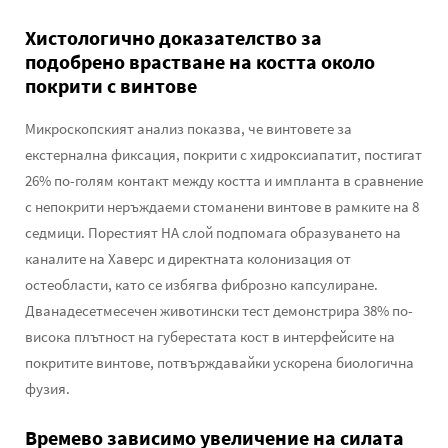
Хистологично доказателство за
подобрено врастване на костта около
покрити с винтове
Микроскопският анализ показва, че винтовете за
екстернална фиксация, покрити с хидроксиапатит, постигат
26% по-голям контакт между костта и импланта в сравнение
с непокрити неръждаеми стоманени винтове в рамките на 8
седмици. Порестият HA слой подпомага образуването на
каналите на Хаверс и директната колонизация от
остеобласти, като се избягва фиброзно капсулиране.
Дванадесетмесечен животински тест демонстрира 38% по-
висока плътност на губерестата кост в интерфейсите на
покритите винтове, потвърждавайки ускорена биологична
фузия.
Времево зависимо увеличение на силата