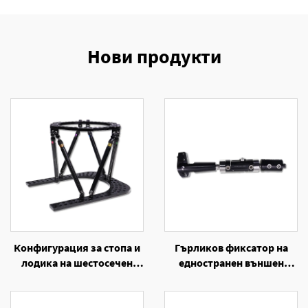
Нови продукти
Конфигурация за стопа и
Гърликов фиксатор на
лодика на шестосечен
едностранен външен
кръгов екстерен фиксатор
фиксатор