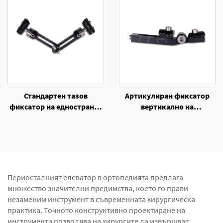
Стандартен тазов
Артикулиран фиксатор
фиксатор на едностранен
вертикално на
външен фиксатор
единостранен външен
фиксатор
Периосталният елеватор в ортопедията предлага
множество значителни предимства, което го прави
незаменим инструмент в съвременната хирургическа
практика. Точното конструктивно проектиране на
инструмента позволява на хирургите да извършват