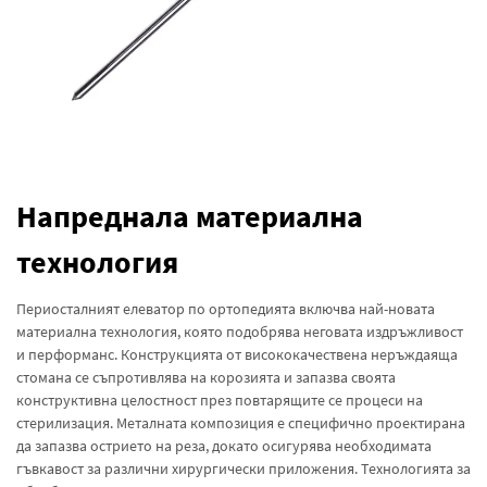
Напреднала материална
технология
Периосталният елеватор по ортопедията включва най-новата
материална технология, която подобрява неговата издръжливост
и перформанс. Конструкцията от висококачествена неръждаяща
стомана се съпротивлява на корозията и запазва своята
конструктивна целостност през повтарящите се процеси на
стерилизация. Металната композиция е специфично проектирана
да запазва острието на реза, докато осигурява необходимата
гъвкавост за различни хирургически приложения. Технологията за