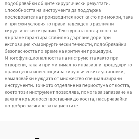
подобрявайки общите хирургически резултати.
Способността на инструмента да поддържа
последователна производителност както при мокри, така
и при сухи условия го прави надежден в различни
хирургически ситуации. Текстурната повърхност за
дърпане гарантира стабилно дърпане дори при
експозиция към хирургически течности, подобрявайки
безопасността по време на критични процедури.
Многофункционалността на инструмента както при
отворени, така и при минимално инвазивни процедури го
прави ценна инвестиция за хирургическите установки,
намалявайки нуждата от множество специализирани
инструменти. Точното отделяне на периостума от костта,
което този инструмент позволява, помога за запазване на
важния кръвоносен доставчик до костта, насърчавайки
по-добро засягане за пациентите.