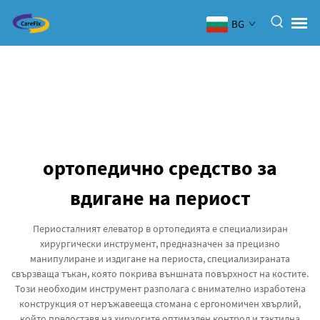
BG
ортопедично средство за
вдигане на периост
Периосталният елеватор в ортопедията е специализиран
хирургически инструмент, предназначен за прецизно
манипулиране и издигане на периоста, специализираната
свързваща тъкан, която покрива външната повърхност на костите.
Този необходим инструмент разполага с внимателно изработена
конструкция от неръжавееща стомана с ергономичен хвърлий,
който предоставя на хирургите оптимален контрол и тактилна