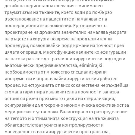
детайлна периостална елевация с минимален
трауматизъм на тъканите, което води до по-бързо
възстановяване на пациентите и намаляване на
пооперационните осложнения. Ергономичното
проектиране на дръжката значително намалява умората
на ръцете на хирурга по време на продължителни
процедури, позволявайки поддържане на точност през
цялата операция. Многофункционалните конфигурации
на насока разглеждат различни хирургически подходи и
анатомически предизвикателства, eliminirajki
необходимостта от множество специализирани
инструменти и опростявайки хирургическия работен
процес. Конструкцията от висококачествена неръждейща
стомана гарантира изключителна прочност и запазва
острия си резец през много цикли на стерилизация,
осигурявайки дългосрочно икономическа ефективност за
медицинските установки. Балансираното разпределение
на теглото и оптималната конструкция на дължината
облагодетелстват усилена контролируемост и
маневреност в тясни хирургически пространства,