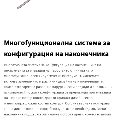
Многofункционална система за
конфигурация на наконечника
Иновативната система за конфигурация на наконечника на
инструмента за елевация на перостея го отличава като
многофункционален хирургически инструмент. Системата
включва заменими или различни дизайни на наконечниците,
които отговарят на различни хирургически подходи и анатомични
изисквания. Плоската конфигурация се превъзходи при елевация
на широки повърхности, докато кривият дизайн лесно
манипулира сложни костни контури. Острият вариант осигурява
точна дискрекционна способност, когато е необходимо. Всеки
наконечник поддържа оптимална острота през множество цикли