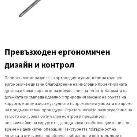
Превъзходен ергономичен
дизайн и контрол
Периосталният раздигач в ортопедията демонстрира отличен
ергономичен дизайн благодарение на мисловно проектираната
дръжка и балансираното разпределение на теглото. Формата на
дръжката се съвпада идеално с природния зажамк на ръката на
хирурга, минимизира мускулното напрежение и умората по време
на продължителни процедури. Стратегическото разпределение на
теглото осигурява оптимален контрол и прецизност,
позволявайки на хирургите да поддържат стабилни движения по
време на деликатни операции. Текстурната повърхност на
дръжката осигурява подобрена стабилност и контрол, дори в