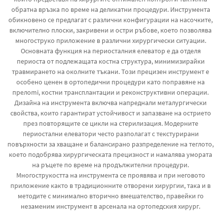
обратна връзка по време на деликатни процедури. Инструмента
обикновено се предлагат с различни конфигурации на насочките,
включително плоски, закривени и остри ръбове, което позволява
многоструко приложение в различни хирургически ситуации.
Основната функция на периосталния елеватор е да отделя
периоста от подлежащата костна структура, минимизирайки
травмирането на околните тъкани. Този прецизен инструмент е
особено ценен в ортопедични процедури като поправяне на
прелomi, костни трансплантации и реконструктивни операции.
Дизайна на инструмента включва напреднали металургически
свойства, които гарантират устойчивост и запазване на острието
през повторящите се цикли на стерилизация. Модерните
периостални елеватори често разполагат с текстурирани
повърхности за хващане и балансирано разпределение на теглото,
което подобрява хирургическата прецизност и намалява умората
на ръцете по време на продължителни процедури.
Многострукостта на инструмента се проявява и при неговото
приложение както в традиционните отворени хирургии, така и в
методите с минимално вторично вмешателство, правейки го
незаменим инструмент в арсенала на ортопедския хирург.