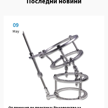
Последни новини
09
May
От принцип до практика: Ръководства за