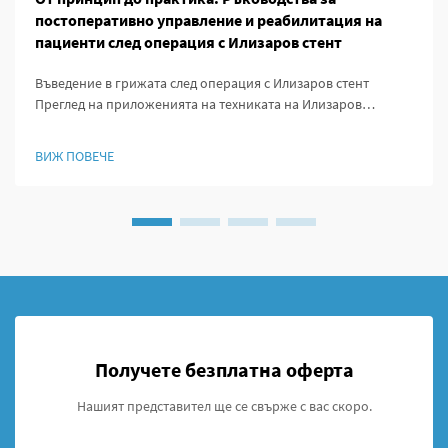
постоперативно управление и реабилитация на
пациенти след операция с Илизаров стент
Въведение в грижата след операция с Илизаров стент
Преглед на приложенията на техниката на Илизаров
Методът на Илизаров промени правилата за ортопедите,
защото предложи начини за удължаване на кости,
ВИЖ ПОВЕЧЕ
стабилизиране на счупени участъци и коригиране на
деформитети, които...
Получете безплатна оферта
Нашият представител ще се свърже с вас скоро.